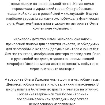
происходили на национальной почве. Когда семья
переезжала в украинский город, Ольгу обзывали
«кацапкой», когда в российский – «хохлушкой». Будучи
наиболее весомым аргументом, побеждала физическая
сила. Родителей вызывали в школу, но авторитет Оли в
коллективе укреплялся.
«Кочевое» детство Ольги Ушаковой оказалось
прекрасной почвой для развития качеств, необходимых
для профессии, о которой девушка мечтала с юных лет.
Оля часто, играя, изображала диктора телевидения. Взяв
в руки любой предмет, отдаленно напоминающий
микрофон, Ушакова могла долго «освещать события в
мире» или «вести концерт».
А говорить Ольга Ушакова могла долго и на любые темы.
Девочка любила читать и «глотала» книги мгновенно. В
школу пошла в 6-летнем возрасте и училась на отлично.
Любая «четверка» или тем более «тройка»
воспринималась как трагедия и подлежала
немедленному исправлению.