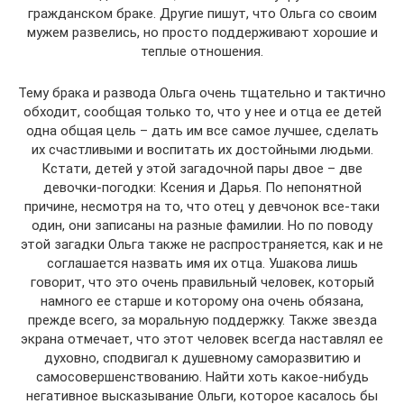
гражданском браке. Другие пишут, что Ольга со своим
мужем развелись, но просто поддерживают хорошие и
теплые отношения.
Тему брака и развода Ольга очень тщательно и тактично
обходит, сообщая только то, что у нее и отца ее детей
одна общая цель – дать им все самое лучшее, сделать
их счастливыми и воспитать их достойными людьми.
Кстати, детей у этой загадочной пары двое – две
девочки-погодки: Ксения и Дарья. По непонятной
причине, несмотря на то, что отец у девчонок все-таки
один, они записаны на разные фамилии. Но по поводу
этой загадки Ольга также не распространяется, как и не
соглашается назвать имя их отца. Ушакова лишь
говорит, что это очень правильный человек, который
намного ее старше и которому она очень обязана,
прежде всего, за моральную поддержку. Также звезда
экрана отмечает, что этот человек всегда наставлял ее
духовно, сподвигал к душевному саморазвитию и
самосовершенствованию. Найти хоть какое-нибудь
негативное высказывание Ольги, которое касалось бы