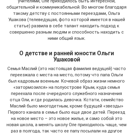
учителями, Оле приходилось быть интересной,
общительной и коммуникабельной. Во многом благодаря
такому детству с постоянными переездами, Ольга
Ушакова (телеведущая, фото которой имеется в нашей
статье) развила в себе талант находить подход к
совершенно разным людям и способность находить с
ними общий язык.
О детстве и ранней юности Ольги
Ушаковой
Семья Маслий (это настоящая фамилия ведущей) часто
переезжала с места на место, потому что папа Ольги
был кадровым военным. Кочевой образ жизни немного
«затормозился» на полуострове Крым, куда семья
переехала после очередного служебного назначения
отца Оли, и где родилась девочка. Кстати, семейство
Маслий было многодетным, кроме будущей «звезды»
Первого канала в семье было еще двое детей. Переезд
на новое место – это новое жилье, и само собой это
новая школа, а менять школу Оле приходилось чаще, чем
раз в полгода, так часто ее папу посылали на другое