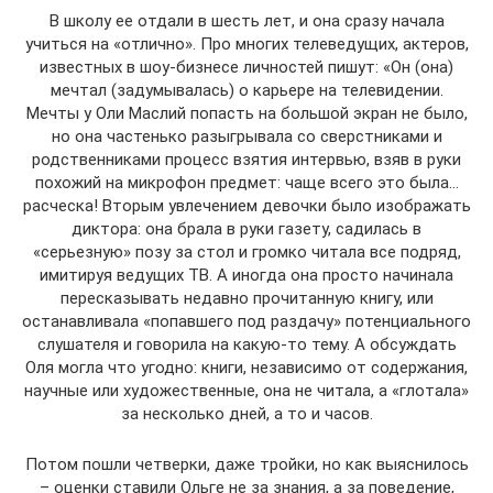
В школу ее отдали в шесть лет, и она сразу начала
учиться на «отлично». Про многих телеведущих, актеров,
известных в шоу-бизнесе личностей пишут: «Он (она)
мечтал (задумывалась) о карьере на телевидении.
Мечты у Оли Маслий попасть на большой экран не было,
но она частенько разыгрывала со сверстниками и
родственниками процесс взятия интервью, взяв в руки
похожий на микрофон предмет: чаще всего это была…
расческа! Вторым увлечением девочки было изображать
диктора: она брала в руки газету, садилась в
«серьезную» позу за стол и громко читала все подряд,
имитируя ведущих ТВ. А иногда она просто начинала
пересказывать недавно прочитанную книгу, или
останавливала «попавшего под раздачу» потенциального
слушателя и говорила на какую-то тему. А обсуждать
Оля могла что угодно: книги, независимо от содержания,
научные или художественные, она не читала, а «глотала»
за несколько дней, а то и часов.
Потом пошли четверки, даже тройки, но как выяснилось
– оценки ставили Ольге не за знания, а за поведение,