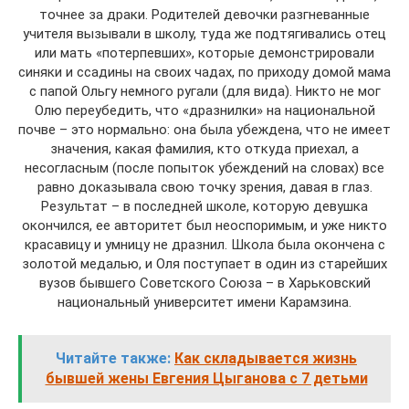
точнее за драки. Родителей девочки разгневанные
учителя вызывали в школу, туда же подтягивались отец
или мать «потерпевших», которые демонстрировали
синяки и ссадины на своих чадах, по приходу домой мама
с папой Ольгу немного ругали (для вида). Никто не мог
Олю переубедить, что «дразнилки» на национальной
почве – это нормально: она была убеждена, что не имеет
значения, какая фамилия, кто откуда приехал, а
несогласным (после попыток убеждений на словах) все
равно доказывала свою точку зрения, давая в глаз.
Результат – в последней школе, которую девушка
окончился, ее авторитет был неоспоримым, и уже никто
красавицу и умницу не дразнил. Школа была окончена с
золотой медалью, и Оля поступает в один из старейших
вузов бывшего Советского Союза – в Харьковский
национальный университет имени Карамзина.
Читайте также:
Как складывается жизнь
бывшей жены Евгения Цыганова с 7 детьми