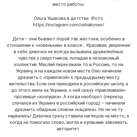
место работы.
Ольга Ушакова в детстве. Фото
https://instagram.com/ushakovao/
Дети – они бывают порой так жестоки, особенно в
отношении к «новеньким» в классе… Красивая, уверенная
в себе девочка не всегда вызывала дружелюбные
чувства у сверстников, попадая в незнакомый
коллектив. Маслий переезжали то в Россию, то на
Украину, и на каждом новом месте Олю начинали
дразнить с «привязкой» к предыдущему месту
жительства. Если она приходила в российскую школу, а
до этого жила на Украине, к ней сразу «приклеивали»
прозвище «хохлушка». А когда наоборот (переезд
случался из Украину в российский город) – начинали
дразнить обидным словом «кацапка». Но не на ту
нарвались! Девочка сразу ставила наглецов на место, а
когда не помогало слово, могла и кулаками завоевать
авторитет.