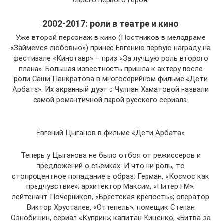
своего первого героя.
2002-2017: роли в театре и кино
Уже второй персонаж в кино (Постников в мелодраме
«Займемся любовью») принес Евгению первую награду на
фестивале «Кинотавр» – приз «За лучшую роль второго
плана». Большая известность пришла к актеру после
роли Саши Панкратова в многосерийном фильме «Дети
Арбата». Их экранный дуэт с Чулпан Хаматовой назвали
самой романтичной парой русского сериала.
Евгений Цыганов в фильме «Дети Арбата»
Теперь у Цыганова не было отбоя от режиссеров и
предложений о съемках. И что ни роль, то
стопроцентное попадание в образ: Герман, «Космос как
предчувствие»; архитектор Максим, «Питер FM»;
лейтенант Почерников, «Брестская крепость»; оператор
Виктор Хрусталев, «Оттепель»; помещик Степан
Ознобишин, сериал «Куприн»; капитан Киценко, «Битва за