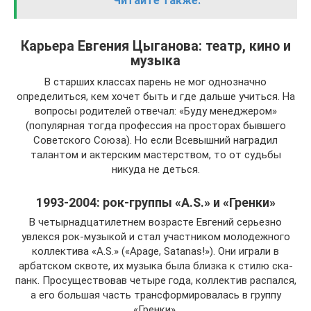
Читайте также:
Карьера Евгения Цыганова: театр, кино и
музыка
В старших классах парень не мог однозначно
определиться, кем хочет быть и где дальше учиться. На
вопросы родителей отвечал: «Буду менеджером»
(популярная тогда профессия на просторах бывшего
Советского Союза). Но если Всевышний наградил
талантом и актерским мастерством, то от судьбы
никуда не деться.
1993-2004: рок-группы «А.S.» и «Гренки»
В четырнадцатилетнем возрасте Евгений серьезно
увлекся рок-музыкой и стал участником молодежного
коллектива «А.S.» («Apage, Satanas!»). Они играли в
арбатском сквоте, их музыка была близка к стилю ска-
панк. Просуществовав четыре года, коллектив распался,
а его большая часть трансформировалась в группу
«Гренки».