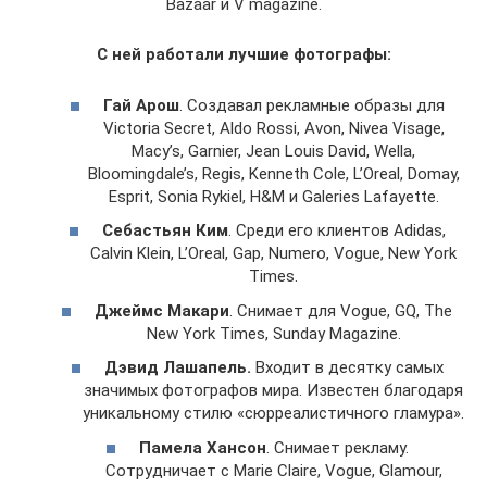
Bazaar и V magazine.
С ней работали лучшие фотографы:
Гай Арош
. Создавал рекламные образы для
Victoria Secret, Aldo Rossi, Avon, Nivea Visage,
Macy’s, Garnier, Jean Louis David, Wella,
Bloomingdale’s, Regis, Kenneth Cole, L’Oreal, Domay,
Esprit, Sonia Rykiel, H&M и Galeries Lafayette.
Себастьян Ким
. Среди его клиентов Adidas,
Calvin Klein, L’Oreal, Gap, Numero, Vogue, New York
Times.
Джеймс Макари
. Снимает для Vogue, GQ, The
New York Times, Sunday Magazine.
Дэвид Лашапель.
Входит в десятку самых
значимых фотографов мира. Известен благодаря
уникальному стилю «сюрреалистичного гламура».
Памела Хансон
. Снимает рекламу.
Сотрудничает с Marie Claire, Vogue, Glamour,