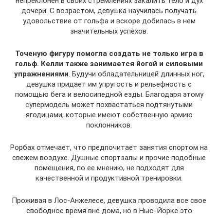
непреклонен в своих стремлениях закалить тело и дух
дочери. С возрастом, девушка научилась получать
удовольствие от гольфа и вскоре добилась в нем
значительных успехов.
Точеную фигуру помогла создать не только игра в
гольф. Келли также занимается йогой и силовыми
упражнениями
. Будучи обладательницей длинных ног,
девушка придает им упругость и рельефность с
помощью бега и велосипедной езды. Благодаря этому
супермодель может похвастаться подтянутыми
ягодицами, которые имеют собственную армию
поклонников.
Рорбах отмечает, что предпочитает занятия спортом на
свежем воздухе. Душные спортзалы и прочие подобные
помещения, по ее мнению, не подходят для
качественной и продуктивной тренировки.
Проживая в Лос-Анжелесе, девушка проводила все свое
свободное время вне дома, но в Нью-Йорке это