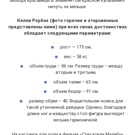
выхода красавицы в знаменитом красном купальнике
ничуть не меньше.
Келли Рорбах (фото горячие и откровенные
представлены ниже) при всех своих достоинствах
обладает следующими параметрами:
рост — 175 см;
вес – 58 кг;
объем груди – 86 см. Размер груди – между
вторым и третьим;
объем талии – 63 см;
объем бедер – 91 см;
размер обуви – 40. Внушительная ножка для
такой утонченной девушки. Однако, благодаря
длине ног и изяществу стоп фигура выглядит
весьма гармоничной.
На кастинге для роли в фильме «Спасатели Малибу»