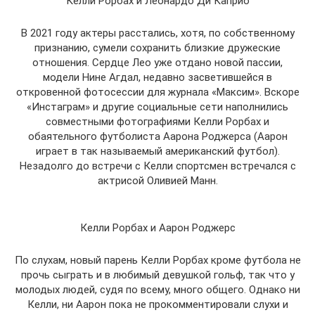
Келли Рорбах и Леонардо Ди Каприо
В 2021 году актеры расстались, хотя, по собственному
признанию, сумели сохранить близкие дружеские
отношения. Сердце Лео уже отдано новой пассии,
модели Нине Агдал, недавно засветившейся в
откровенной фотосессии для журнала «Максим». Вскоре
«Инстаграм» и другие социальные сети наполнились
совместными фотографиями Келли Рорбах и
обаятельного футболиста Аарона Роджерса (Аарон
играет в так называемый американский футбол).
Незадолго до встречи с Келли спортсмен встречался с
актрисой Оливией Манн.
Келли Рорбах и Аарон Роджерс
По слухам, новый парень Келли Рорбах кроме футбола не
прочь сыграть и в любимый девушкой гольф, так что у
молодых людей, судя по всему, много общего. Однако ни
Келли, ни Аарон пока не прокомментировали слухи и