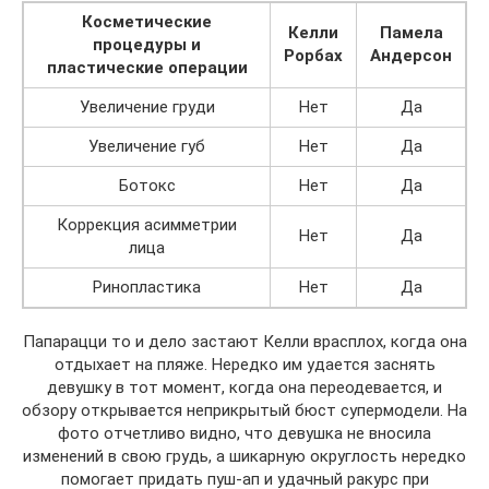
Косметические
Келли
Памела
процедуры и
Рорбах
Андерсон
пластические операции
Увеличение груди
Нет
Да
Увеличение губ
Нет
Да
Ботокс
Нет
Да
Коррекция асимметрии
Нет
Да
лица
Ринопластика
Нет
Да
Папарацци то и дело застают Келли врасплох, когда она
отдыхает на пляже. Нередко им удается заснять
девушку в тот момент, когда она переодевается, и
обзору открывается неприкрытый бюст супермодели. На
фото отчетливо видно, что девушка не вносила
изменений в свою грудь, а шикарную округлость нередко
помогает придать пуш-ап и удачный ракурс при