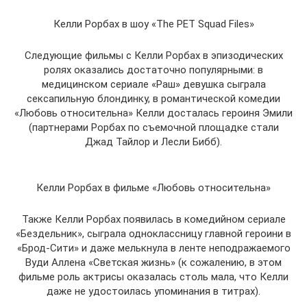
Келли Рорбах в шоу «The PET Squad Files»
Следующие фильмы с Келли Рорбах в эпизодических
ролях оказались достаточно популярными: в
медицинском сериале «Раш» девушка сыграла
сексапильную блондинку, в романтической комедии
«Любовь относительна» Келли досталась героиня Эмили
(партнерами Рорбах по съемочной площадке стали
Джад Тайлор и Лесли Бибб).
Келли Рорбах в фильме «Любовь относительна»
Также Келли Рорбах появилась в комедийном сериале
«Бездельник», сыграла одноклассницу главной героини в
«Брод-Сити» и даже мелькнула в ленте неподражаемого
Вуди Аллена «Светская жизнь» (к сожалению, в этом
фильме роль актрисы оказалась столь мала, что Келли
даже не удостоилась упоминания в титрах).