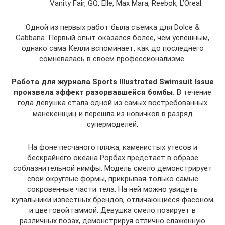
Vanity Fair, GQ, Elle, Max Mara, Reebok, L’Oreal.
Одной из первых работ была съемка для Dolce &
Gabbana. Первый опыт оказался более, чем успешным,
однако сама Келли вспоминает, как до последнего
сомневалась в своем профессионализме.
Работа для журнала Sports Illustrated Swimsuit Issue
произвела эффект разорвавшейся бомбы.
В течение
года девушка стала одной из самых востребованных
манекенщиц и перешла из новичков в разряд
супермоделей.
На фоне песчаного пляжа, каменистых утесов и
бескрайнего океана Рорбах предстает в образе
соблазнительной нимфы. Модель смело демонстрирует
свои округлые формы, прикрывая только самые
сокровенные части тела. На ней можно увидеть
купальники известных брендов, отличающиеся фасоном
и цветовой гаммой. Девушка смело позирует в
различных позах, демонстрируя отлично слаженную