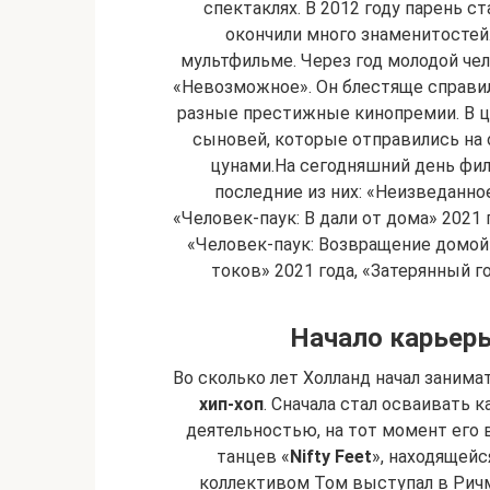
спектаклях. В 2012 году парень с
окончили много знаменитостей.
мультфильме. Через год молодой че
«Невозможное». Он блестяще справилс
разные престижные кинопремии. В ц
сыновей, которые отправились на о
цунами.На сегодняшний день фил
последние из них: «Неизведанное
«Человек-паук: В дали от дома» 2021 
«Человек-паук: Возвращение домой»
токов» 2021 года, «Затерянный го
Начало карьеры
Во сколько лет Холланд начал заним
хип-хоп
. Сначала стал осваивать к
деятельностью, на тот момент его в
танцев «
Nifty Feet
», находящейс
коллективом Том выступал в Ричм