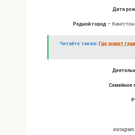
Дата ро
Родной город
— Кингстон-
Читайте также:
Где живет гла
Деятель
Семейное 
Р
instagram