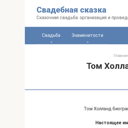
Перейти
Свадебная сказка
к
контенту
Сказочная свадьба: организация и прове
Свадьба
Знаменитости
Главная
Том Холл
Том Холланд биогра
Настоящее и