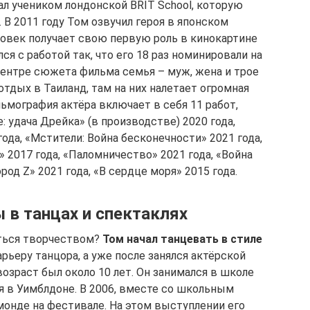
тал учеником лондонской BRIT School, которую
 В 2011 году Том озвучил героя в японском
ловек получает свою первую роль в кинокартине
я с работой так, что его 18 раз номинировали на
ентре сюжета фильма семья – муж, жена и трое
тдых в Таиланд, там на них налетает огромная
ьмография актёра включает в себя 11 работ,
: удача Дрейка» (в производстве) 2020 года,
года, «Мстители: Война бесконечности» 2021 года,
 2017 года, «Паломничество» 2021 года, «Война
род Z» 2021 года, «В сердце моря» 2015 года.
 в танцах и спектаклях
аться творчеством?
Том начал танцевать в стиле
арьеру танцора, а уже после занялся актёрской
озраст был около 10 лет. Он занимался в школе
я в Уимблдоне. В 2006, вместе со школьным
онде на фестивале. На этом выступлении его