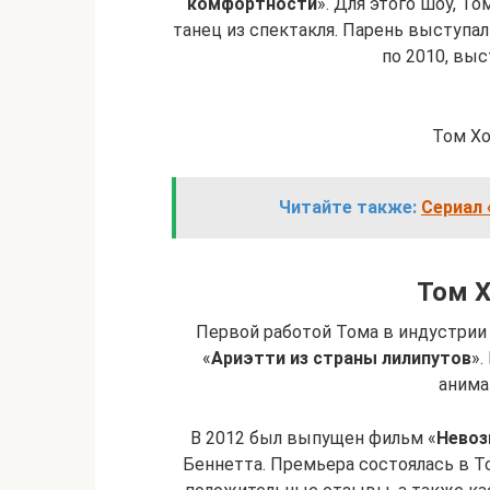
комфортности
». Для этого шоу, Т
танец из спектакля. Парень выступал 
по 2010, выс
Том Хо
Читайте также:
Сериал 
Том Х
Первой работой Тома в индустрии
«
Ариэтти из страны лилипутов
».
анима
В 2012 был выпущен фильм «
Нево
Беннетта. Премьера состоялась в Т