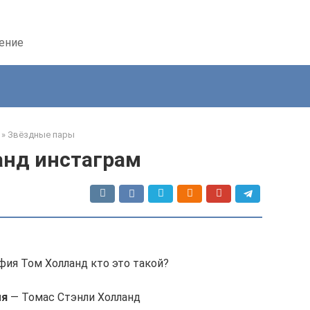
дение
»
Звёздные пары
анд инстаграм
фия Том Холланд кто это такой?
мя
— Томас Стэнли Холланд