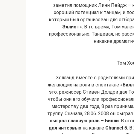
заметил помощник Линн Пейдж – к
хороший потенциал к танцам, и пос
который был организован для отбора
Эллиот
». В то время, Том увл
профессионально. Танцевал, но расс
никакие драмати
Том Хо
Холланд вместе с родителями при
желающих на роли в спектакле «
Билл
это, режиссёр Стивен Долдри дал Т
чтобы они его обучили профессионал
мастерству два года, 8 раз принима
труппу. Сначала, 28.06. 2008 он сыграл
сыграл главную роль – Билли
. В эт
дал интервью
на канале
Channel 5
. 