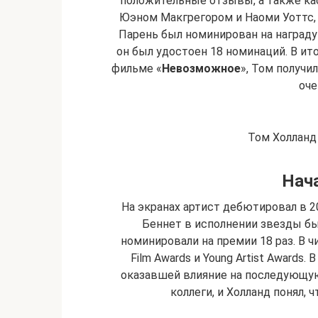
положительные отзывы, а также ка
Юэном Макгрегором и Наоми Уоттс,
Парень был номинирован на награду
он был удостоен 18 номинаций. В ито
фильме «
Невозможное
», Том получи
оче
Том Холланд
Нач
На экранах артист дебютировал в 
Беннет в исполнении звезды бы
номинировали на премии 18 раз. В ч
Film Awards и Young Artist Awards
оказавшей влияние на последующую
коллеги, и Холланд понял, 