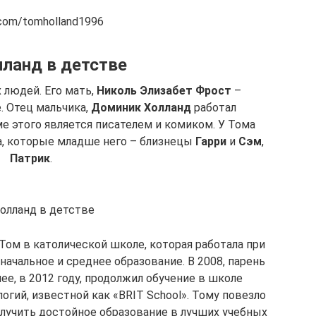
.com/tomholland1996
ланд в детстве
 людей. Его мать,
Николь Элизабет Фрост
–
. Отец мальчика,
Доминик Холланд
работал
е этого является писателем и комиком. У Тома
та, которые младше него – близнецы
Гарри
и
Сэм
,
Патрик
.
олланд в детстве
Том в католической школе, которая работала при
начальное и среднее образование. В 2008, парень
ее, в 2012 году, продолжил обучение в школе
огий, известной как «BRIT School». Тому повезло
получить достойное образование в лучших учебных