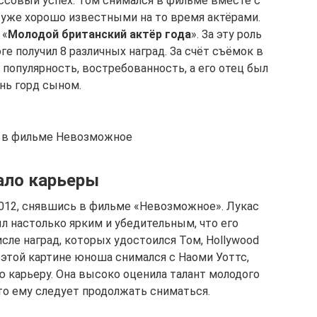
ссовый успех. Том снимался в фильме вместе с
 уже хорошо известными на то время актёрами.
 «
Молодой британский актёр года
». За эту роль
ге получил 8 различных наград. За счёт съёмок в
л популярность, востребованность, а его отец был
нь горд сыном.
 в фильме Невозможное
ало карьеры
2012, снявшись в фильме «Невозможное». Лукас
л настолько ярким и убедительным, что его
исле наград, которых удостоился Том, Hollywood
. В этой картине юноша снимался с Наоми Уоттс,
 карьеру. Она высоко оценила талант молодого
что ему следует продолжать сниматься.