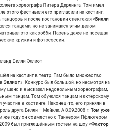
оллега хореографа Питера Дарлинга. Том имел
ле этого фестиваля его пригласили на кастинг,
 танцоров и после постановки спектакля «
Билли
екался танцами, но не занимался этим делом
матривал это как хобби. Парень даже не посещал
ческие кружки и фотосессии.
лланд Билли Эллиот
шёл на кастинг в театр. Там было множество
и Эллиот
». Конкурс был большой, но несмотря на
ому шанс и высказал недовольным хореографам,
ьным танцам. Том обучался танцам и актёрскому
л участие в кастинге. Наконец-то, его приняли в
 роль друга Билли – Майкла. А 8.09.2008 г.
Том уже
ом же году он совместно с Таннером Пфлюгером
В 2009 был приглашённым гостем на шоу «
Фактор