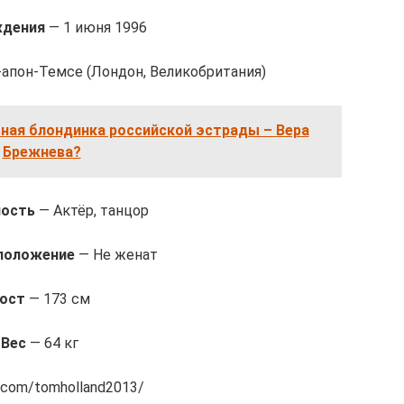
ждения
— 1 июня 1996
апон-Темсе (Лондон, Великобритания)
вная блондинка российской эстрады – Вера
Брежнева?
ность
— Актёр, танцор
положение
— Не женат
ост
— 173 см
Вес
— 64 кг
.com/tomholland2013/