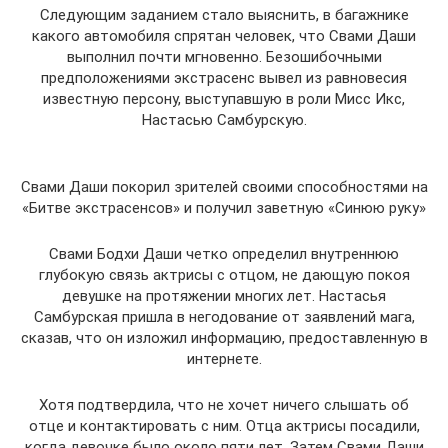
Следующим заданием стало выяснить, в багажнике
какого автомобиля спрятан человек, что Свами Даши
выполнил почти мгновенно. Безошибочными
предположениями экстрасенс вывел из равновесия
известную персону, выступавшую в роли Мисс Икс,
Настасью Самбурскую.
Свами Даши покорил зрителей своими способностями на
«Битве экстрасенсов» и получил заветную «Синюю руку»
Свами Бодхи Даши четко определил внутреннюю
глубокую связь актрисы с отцом, не дающую покоя
девушке на протяжении многих лет. Настасья
Самбурская пришла в негодование от заявлений мага,
сказав, что он изложил информацию, предоставленную в
интернете.
Хотя подтвердила, что не хочет ничего слышать об
отце и контактировать с ним. Отца актрисы посадили,
когда девочке было около пяти лет. Затем Свами Даши