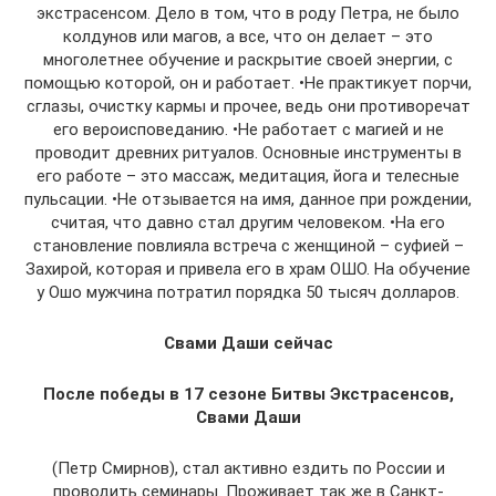
экстрасенсом. Дело в том, что в роду Петра, не было
колдунов или магов, а все, что он делает – это
многолетнее обучение и раскрытие своей энергии, с
помощью которой, он и работает. •Не практикует порчи,
сглазы, очистку кармы и прочее, ведь они противоречат
его вероисповеданию. •Не работает с магией и не
проводит древних ритуалов. Основные инструменты в
его работе – это массаж, медитация, йога и телесные
пульсации. •Не отзывается на имя, данное при рождении,
считая, что давно стал другим человеком. •На его
становление повлияла встреча с женщиной – суфией –
Захирой, которая и привела его в храм ОШО. На обучение
у Ошо мужчина потратил порядка 50 тысяч долларов.
Свами Даши сейчас
После победы в 17 сезоне Битвы Экстрасенсов,
Свами Даши
(Петр Смирнов), стал активно ездить по России и
проводить семинары. Проживает так же в Санкт-