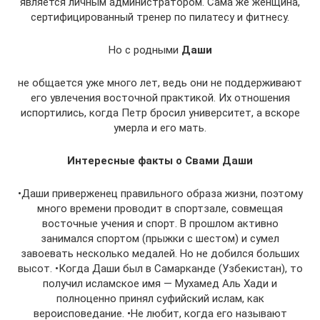
является личным администратором. Сама же женщина,
сертифицированный тренер по пилатесу и фитнесу.
Но с родными
Даши
не общается уже много лет, ведь они не поддерживают
его увлечения восточной практикой. Их отношения
испортились, когда Петр бросил университет, а вскоре
умерла и его мать.
Интересные факты о Свами Даши
•Даши приверженец правильного образа жизни, поэтому
много времени проводит в спортзале, совмещая
восточные учения и спорт. В прошлом активно
занимался спортом (прыжки с шестом) и сумел
завоевать несколько медалей. Но не добился больших
высот. •Когда Даши был в Самарканде (Узбекистан), то
получил исламское имя — Мухамед Аль Хади и
полноценно принял суфийский ислам, как
вероисповедание. •Не любит, когда его называют