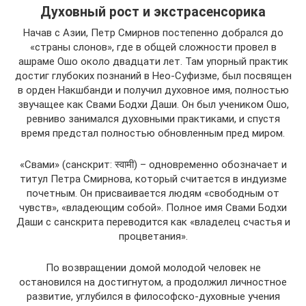
Духовный рост и экстрасенсорика
Начав с Азии, Петр Смирнов постепенно добрался до
«страны слонов», где в общей сложности провел в
ашраме Ошо около двадцати лет. Там упорный практик
достиг глубоких познаний в Нео-Суфизме, был посвящен
в орден Накшбанди и получил духовное имя, полностью
звучащее как Свами Бодхи Даши. Он был учеником Ошо,
ревниво занимался духовными практиками, и спустя
время предстал полностью обновленным пред миром.
«Свами» (санскрит: स्वामी) – одновременно обозначает и
титул Петра Смирнова, который считается в индуизме
почетным. Он присваивается людям «свободным от
чувств», «владеющим собой». Полное имя Свами Бодхи
Даши с санскрита переводится как «владелец счастья и
процветания».
По возвращении домой молодой человек не
остановился на достигнутом, а продолжил личностное
развитие, углубился в философско-духовные учения