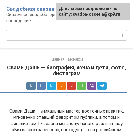
Перейти
Свадебная сказка
Для любых предложений по
к
Сказочная свадьба: организация и
сайту: svadba-ossetia@cp9.ru
контенту
проведение
Поиск:
Главная
»
Монархи
Свами Даши — биография, жена и дети, фото,
Инстаграм
Свами Даши – уникальный мастер восточных практик,
мгновенно ставший фаворитом публики, а потом и
финалистом 17 сезона мегапопулярного реалити-шоу
«Битва экстрасенсов», проходящего на российском