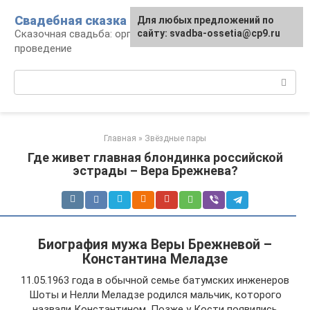
Перейти
Свадебная сказка
Для любых предложений по
к
Сказочная свадьба: организация и
сайту: svadba-ossetia@cp9.ru
контенту
проведение
Поиск:
Главная
»
Звёздные пары
Где живет главная блондинка российской
эстрады – Вера Брежнева?
Биография мужа Веры Брежневой –
Константина Меладзе
11.05.1963 года в обычной семье батумских инженеров
Шоты и Нелли Меладзе родился мальчик, которого
назвали Константином. Позже у Кости появились