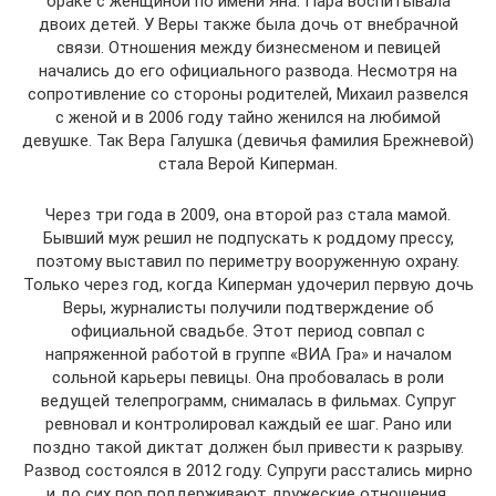
браке с женщиной по имени Яна. Пара воспитывала
двоих детей. У Веры также была дочь от внебрачной
связи. Отношения между бизнесменом и певицей
начались до его официального развода. Несмотря на
сопротивление со стороны родителей, Михаил развелся
с женой и в 2006 году тайно женился на любимой
девушке. Так Вера Галушка (девичья фамилия Брежневой)
стала Верой Киперман.
Через три года в 2009, она второй раз стала мамой.
Бывший муж решил не подпускать к роддому прессу,
поэтому выставил по периметру вооруженную охрану.
Только через год, когда Киперман удочерил первую дочь
Веры, журналисты получили подтверждение об
официальной свадьбе. Этот период совпал с
напряженной работой в группе «ВИА Гра» и началом
сольной карьеры певицы. Она пробовалась в роли
ведущей телепрограмм, снималась в фильмах. Супруг
ревновал и контролировал каждый ее шаг. Рано или
поздно такой диктат должен был привести к разрыву.
Развод состоялся в 2012 году. Супруги расстались мирно
и до сих пор поддерживают дружеские отношения.