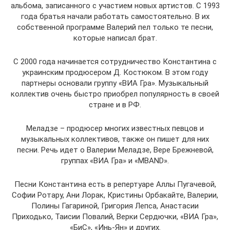
альбома, записанного с участием новых артистов. С 1993
года братья начали работать самостоятельно. В их
собственной программе Валерий пел только те песни,
которые написал брат.
С 2000 года начинается сотрудничество Константина с
украинским продюсером Д. Костюком. В этом году
партнеры основали группу «ВИА Гра». Музыкальный
коллектив очень быстро приобрел популярность в своей
стране и в РФ.
Меладзе – продюсер многих известных певцов и
музыкальных коллективов, также он пишет для них
песни. Речь идет о Валерии Меладзе, Вере Брежневой,
группах «ВИА Гра» и «MBAND».
Песни Константина есть в репертуаре Аллы Пугачевой,
Софии Ротару, Ани Лорак, Кристины Орбакайте, Валерии,
Полины Гагариной, Григория Лепса, Анастасии
Приходько, Таисии Повалий, Верки Сердючки, «ВИА Гра»,
«БиС», «Инь-Ян» и других.