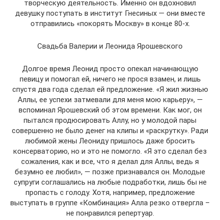
творческую деятельность. Именно он вдохновил
девушку поступать в институт Гнесиных — они вместе
отправились «покорять Москву» в конце 80-х.
Свадьба Валерии и Леонида Ярошевского
Долгое время Леонид просто опекал начинающую
певицу и помогал ей, ничего не прося взамен, и лишь
спустя два года сделал ей предложение. «Я жил жизнью
Аллы, ее успехи затмевали для меня мою карьеру», —
вспоминал Ярошевский об этом времени. Как мог, он
пытался продюсировать Аллу, но у молодой пары
совершенно не было денег на клипы и «раскрутку». Ради
любимой жены Леониду пришлось даже бросить
консерваторию, но и это не помогло. «Я это сделал без
сожаления, как и все, что я делал для Аллы, ведь я
безумно ее любил», — позже признавался он. Молодые
супруги соглашались на любые подработки, лишь бы не
пропасть с голоду. Хотя, например, предложение
выступать в группе «Комбинация» Алла резко отвергла –
не понравился репертуар.