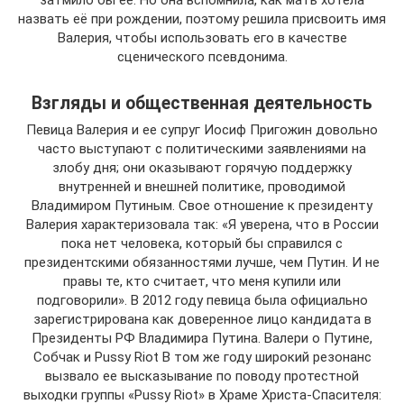
затмило бы её. Но она вспомнила, как мать хотела
назвать её при рождении, поэтому решила присвоить имя
Валерия, чтобы использовать его в качестве
сценического псевдонима.
Взгляды и общественная деятельность
Певица Валерия и ее супруг Иосиф Пригожин довольно
часто выступают с политическими заявлениями на
злобу дня; они оказывают горячую поддержку
внутренней и внешней политике, проводимой
Владимиром Путиным. Свое отношение к президенту
Валерия характеризовала так: «Я уверена, что в России
пока нет человека, который бы справился с
президентскими обязанностями лучше, чем Путин. И не
правы те, кто считает, что меня купили или
подговорили». В 2012 году певица была официально
зарегистрирована как доверенное лицо кандидата в
Президенты РФ Владимира Путина. Валери о Путине,
Собчак и Pussy Riot В том же году широкий резонанс
вызвало ее высказывание по поводу протестной
выходки группы «Pussy Riot» в Храме Христа-Спасителя: