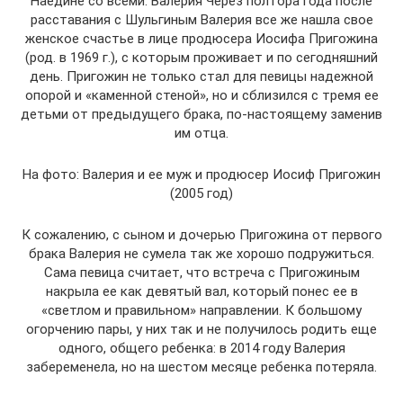
Наедине со всеми: Валерия Через полтора года после
расставания с Шульгиным Валерия все же нашла свое
женское счастье в лице продюсера Иосифа Пригожина
(род. в 1969 г.), с которым проживает и по сегодняшний
день. Пригожин не только стал для певицы надежной
опорой и «каменной стеной», но и сблизился с тремя ее
детьми от предыдущего брака, по-настоящему заменив
им отца.
На фото: Валерия и ее муж и продюсер Иосиф Пригожин
(2005 год)
К сожалению, с сыном и дочерью Пригожина от первого
брака Валерия не сумела так же хорошо подружиться.
Сама певица считает, что встреча с Пригожиным
накрыла ее как девятый вал, который понес ее в
«светлом и правильном» направлении. К большому
огорчению пары, у них так и не получилось родить еще
одного, общего ребенка: в 2014 году Валерия
забеременела, но на шестом месяце ребенка потеряла.