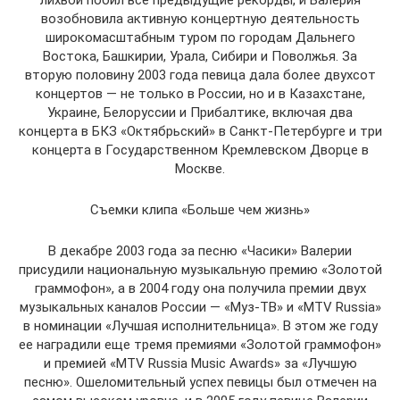
лихвой побил все предыдущие рекорды, и Валерия
возобновила активную концертную деятельность
широкомасштабным туром по городам Дальнего
Востока, Башкирии, Урала, Сибири и Поволжья. За
вторую половину 2003 года певица дала более двухсот
концертов — не только в России, но и в Казахстане,
Украине, Белоруссии и Прибалтике, включая два
концерта в БКЗ «Октябрьский» в Санкт-Петербурге и три
концерта в Государственном Кремлевском Дворце в
Москве.
Съемки клипа «Больше чем жизнь»
В декабре 2003 года за песню «Часики» Валерии
присудили национальную музыкальную премию «Золотой
граммофон», а в 2004 году она получила премии двух
музыкальных каналов России — «Муз-ТВ» и «MTV Russia»
в номинации «Лучшая исполнительница». В этом же году
ее наградили еще тремя премиями «Золотой граммофон»
и премией «MTV Russia Music Awards» за «Лучшую
песню». Ошеломительный успех певицы был отмечен на