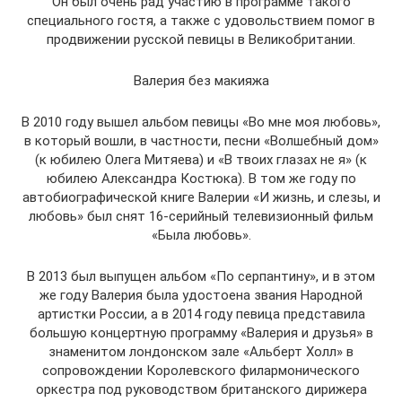
Он был очень рад участию в программе такого
специального гостя, а также с удовольствием помог в
продвижении русской певицы в Великобритании.
Валерия без макияжа
В 2010 году вышел альбом певицы «Во мне моя любовь»,
в который вошли, в частности, песни «Волшебный дом»
(к юбилею Олега Митяева) и «В твоих глазах не я» (к
юбилею Александра Костюка). В том же году по
автобиографической книге Валерии «И жизнь, и слезы, и
любовь» был снят 16-серийный телевизионный фильм
«Была любовь».
В 2013 был выпущен альбом «По серпантину», и в этом
же году Валерия была удостоена звания Народной
артистки России, а в 2014 году певица представила
большую концертную программу «Валерия и друзья» в
знаменитом лондонском зале «Альберт Холл» в
сопровождении Королевского филармонического
оркестра под руководством британского дирижера