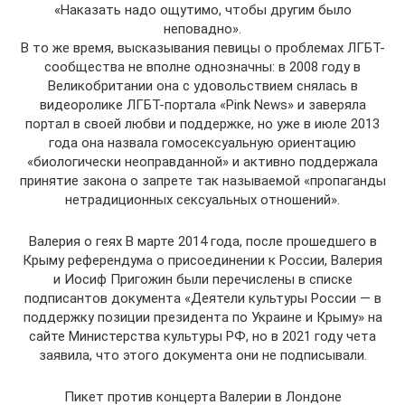
«Наказать надо ощутимо, чтобы другим было
неповадно».
В то же время, высказывания певицы о проблемах ЛГБТ-
сообщества не вполне однозначны: в 2008 году в
Великобритании она с удовольствием снялась в
видеоролике ЛГБТ-портала «Pink News» и заверяла
портал в своей любви и поддержке, но уже в июле 2013
года она назвала гомосексуальную ориентацию
«биологически неоправданной» и активно поддержала
принятие закона о запрете так называемой «пропаганды
нетрадиционных сексуальных отношений».
Валерия о геях В марте 2014 года, после прошедшего в
Крыму референдума о присоединении к России, Валерия
и Иосиф Пригожин были перечислены в списке
подписантов документа «Деятели культуры России — в
поддержку позиции президента по Украине и Крыму» на
сайте Министерства культуры РФ, но в 2021 году чета
заявила, что этого документа они не подписывали.
Пикет против концерта Валерии в Лондоне