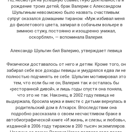
Но, несмотря на успешную совместную деятельность и
рождение троих детей, брак Валерии с Александром
Шульгиным невозможно было назвать счастливым:
супруг оказался домашним тираном. «Муж избивал меня
до фиолетового цвета, запирал в собачьем вольере в
зимнюю стужу, постоянно и изощренно унижал,
оскорблял», — вспоминала Валерия.
Александр Шульгин бил Валерию, утверждает певица
Физически доставалось от него и детям. Кроме того, он
забирал себе все доходы певицы и умудрялся едва ли не
полностью подчинять ее себе. Шульгин мотивировал это
тем, что если бы не он, Валерия так и осталась бы
«ресторанной дивой», и лишь годы спустя она поняла,
что это не так. Наконец, в 2002 году певица не
выдержала, бросила мужа и вместе с детьми вернулась в
родительский дом в Аткарск. Впоследствии она
подробно рассказала о своем несчастливом браке в
автобиографической книге «И жизнь, и слезы, и любовь»,
изданной в 2006 году тиражом в 200 тысяч экземпляров.