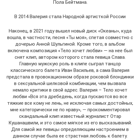
Пола Бейтмана.
В 2014 Валерия стала Народной артисткой России
Наконец, в 2021 году вышел новый диск «Океаны», куда
вошла, в частности, песня «Ты моя», спетая совместно с
дочерью Анной Шульгиной. Кроме того, в альбом
включена композиция «Тело хочет любви» — на нее был
снят клип, автором которого стала певица Слава.
Главную мужскую роль в клипе сыграл танцор
классического балета Иван Васильев, а сама Валерия
предстала в провокационном образе роковой блондинки
в сексуальной шелковой комбинации, чем вызвала
немало критики в свой адрес. Валерия – Тело хочет
любви «Вся эта дребедень, когда пускаются во все
тяжкие все кому не лень, не исключая самых достойных,
мне категорически не по нраву», — прокомментировал
скандальный клип известный журналист Отар
Кушанашвили, и это самое мягкое из его высказываний.
Для самой же певицы определяющим настроением в
данном случае была ее страстная любовь к балету.