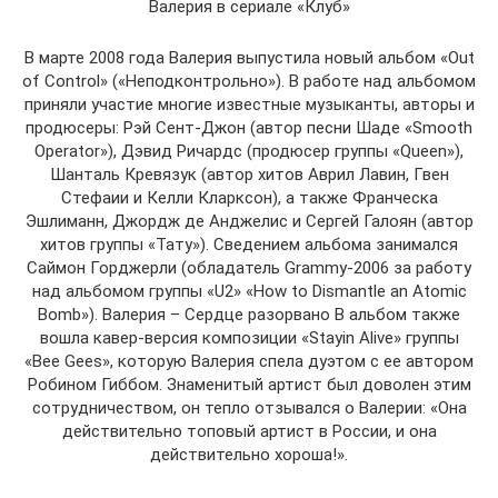
Валерия в сериале «Клуб»
В марте 2008 года Валерия выпустила новый альбом «Out
of Control» («Неподконтрольно»). В работе над альбомом
приняли участие многие известные музыканты, авторы и
продюсеры: Рэй Сент-Джон (автор песни Шаде «Smooth
Operator»), Дэвид Ричардс (продюсер группы «Queen»),
Шанталь Кревязук (автор хитов Аврил Лавин, Гвен
Стефаии и Келли Кларксон), а также Франческа
Эшлиманн, Джордж де Анджелис и Сергей Галоян (автор
хитов группы «Тату»). Сведением альбома занимался
Саймон Горджерли (обладатель Grammy-2006 за работу
над альбомом группы «U2» «How to Dismantle an Atomic
Bomb»). Валерия – Сердце разорвано В альбом также
вошла кавер-версия композиции «Stayin Alive» группы
«Bee Gees», которую Валерия спела дуэтом с ее автором
Робином Гиббом. Знаменитый артист был доволен этим
сотрудничеством, он тепло отзывался о Валерии: «Она
действительно топовый артист в России, и она
действительно хороша!».