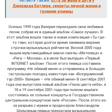
Читайте также:
Есть ли жена и дети у
Джерарда Батлера, секреты личной жизни и
громкие романы
Осенью 1999 года Валерия переиздала свои любимые
песни, собрав их в единый альбом «Самое лучшее». В
этот альбом вошла также и новая композиция «Ты где-
то там», которая долгое время занимала верхние
строчки музыкальных рейтингов. Весной 2000 года
вышли мультимедийные макси-синглы «Метелица» и
«Рига — Москва», а в июле был выпущен «Первый
INTERNET альбом». После этого певица составила
программу «Не обижай меня» и отправилась в большую
гастрольную поездку, известную как «Всеукраинский
тур-2000». Валерия – «Не обижай меня» В сентябре 2001
года она выпустила новый альбом «Глаза цвета неба», а
18 и 19 сентября 2001 года при полном аншлаге
состоялись ее сольные концерты в Государственном
центральном концертном зале «Россия». После этого из-
за разрыва с мужем и продюсером Александром
Шульгиным певица прекратила музыкальную