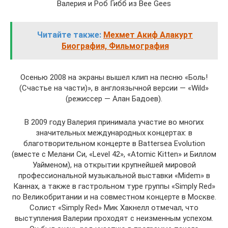
Валерия и Роб Гибб из Bee Gees
Читайте также:
Мехмет Акиф Алакурт
Биография, Фильмография
Осенью 2008 на экраны вышел клип на песню «Боль!
(Счастье на части)», в англоязычной версии — «Wild»
(режиссер — Алан Бадоев).
В 2009 году Валерия принимала участие во многих
значительных международных концертах: в
благотворительном концерте в Battersea Evolution
(вместе с Мелани Си, «Level 42», «Atomic Kitten» и Биллом
Уайменом), на открытии крупнейшей мировой
профессиональной музыкальной выставки «Midem» в
Каннах, а также в гастрольном туре группы «Simply Red»
по Великобритании и на совместном концерте в Москве.
Солист «Simply Red» Мик Хакнелл отмечал, что
выступления Валерии проходят с неизменным успехом.