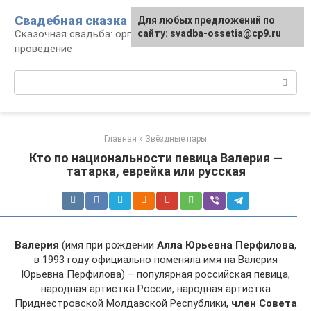
Перейти
Свадебная сказка
Для любых предложений по
к
Сказочная свадьба: организация и
сайту: svadba-ossetia@cp9.ru
контенту
проведение
Поиск:
Главная
»
Звёздные пары
Кто по национальности певица Валерия —
татарка, еврейка или русская
Валерия
(имя при рождении
Алла Юрьевна Перфилова
,
в 1993 году официально поменяла имя на Валерия
Юрьевна Перфилова) – популярная российская певица,
народная артистка России, народная артистка
Приднестровской Молдавской Республики,
член Совета