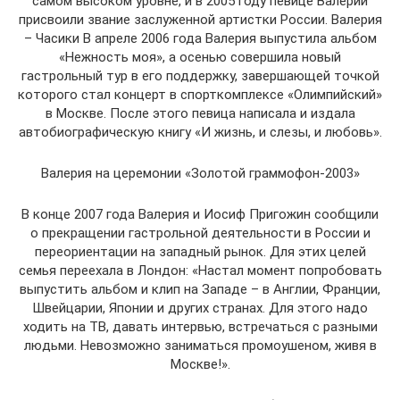
самом высоком уровне, и в 2005 году певице Валерии
присвоили звание заслуженной артистки России. Валерия
– Часики В апреле 2006 года Валерия выпустила альбом
«Нежность моя», а осенью совершила новый
гастрольный тур в его поддержку, завершающей точкой
которого стал концерт в спорткомплексе «Олимпийский»
в Москве. После этого певица написала и издала
автобиографическую книгу «И жизнь, и слезы, и любовь».
Валерия на церемонии «Золотой граммофон-2003»
В конце 2007 года Валерия и Иосиф Пригожин сообщили
о прекращении гастрольной деятельности в России и
переориентации на западный рынок. Для этих целей
семья переехала в Лондон: «Настал момент попробовать
выпустить альбом и клип на Западе – в Англии, Франции,
Швейцарии, Японии и других странах. Для этого надо
ходить на ТВ, давать интервью, встречаться с разными
людьми. Невозможно заниматься промоушеном, живя в
Москве!».