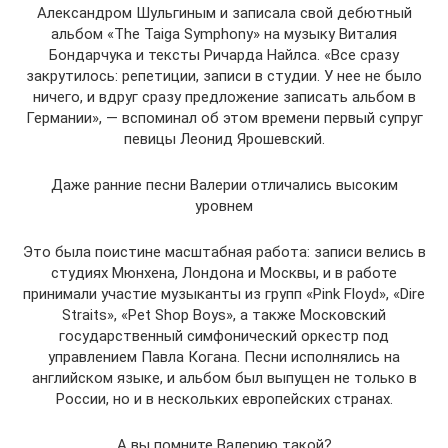
Александром Шульгиным и записала свой дебютный
альбом «The Taiga Symphony» на музыку Виталия
Бондарчука и тексты Ричарда Найлса. «Все сразу
закрутилось: репетиции, записи в студии. У нее не было
ничего, и вдруг сразу предложение записать альбом в
Германии», — вспоминал об этом времени первый супруг
певицы Леонид Ярошевский.
Даже ранние песни Валерии отличались высоким
уровнем
Это была поистине масштабная работа: записи велись в
студиях Мюнхена, Лондона и Москвы, и в работе
принимали участие музыканты из групп «Pink Floyd», «Dire
Straits», «Pet Shop Boys», а также Московский
государственный симфонический оркестр под
управлением Павла Когана. Песни исполнялись на
английском языке, и альбом был выпущен не только в
России, но и в нескольких европейских странах.
А вы помните Валерию такой?