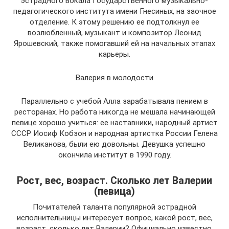
эстрадного вокала Государственного музыкально-
педагогического института имени Гнесиных, на заочное
отделение. К этому решению ее подтолкнул ее
возлюбленный, музыкант и композитор Леонид
Ярошевский, также помогавший ей на начальных этапах
карьеры.
Валерия в молодости
Параллельно с учебой Алла зарабатывала пением в
ресторанах. Но работа никогда не мешала начинающей
певице хорошо учиться: ее наставники, народный артист
СССР Иосиф Кобзон и народная артистка России Гелена
Великанова, были ею довольны. Девушка успешно
окончила институт в 1990 году.
Рост, вес, возраст. Сколько лет Валерии
(певица)
Почитателей таланта популярной эстрадной
исполнительницы интересует вопрос, какой рост, вес,
возраст, сколько лет Валерии? Официально известно,