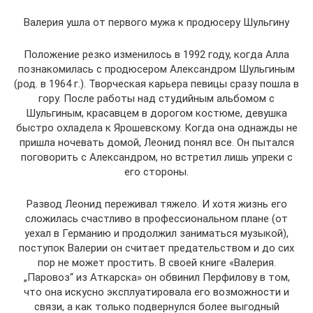
Валерия ушла от первого мужа к продюсеру Шульгину
Положение резко изменилось в 1992 году, когда Алла
познакомилась с продюсером Александром Шульгиным
(род. в 1964 г.). Творческая карьера певицы сразу пошла в
гору. После работы над студийным альбомом с
Шульгиным, красавцем в дорогом костюме, девушка
быстро охладела к Ярошевскому. Когда она однажды не
пришла ночевать домой, Леонид понял все. Он пытался
поговорить с Александром, но встретил лишь упреки с
его стороны.
Развод Леонид переживал тяжело. И хотя жизнь его
сложилась счастливо в профессиональном плане (от
уехал в Германию и продолжил заниматься музыкой),
поступок Валерии он считает предательством и до сих
пор не может простить. В своей книге «Валерия.
„Паровоз“ из Аткарска» он обвинил Перфилову в том,
что она искусно эксплуатировала его возможности и
связи, а как только подвернулся более выгодный