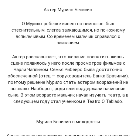
Актер Мурило Бенисио
О Мурило-ребёнке известно немногое: был
стеснительным, слегка заикающимся, но по-южному
вспыльчивым. Со временем мальчик справился с
заиканием.
Актёр рассказывает, что желание посвятить жизнь
сцене появилось у него после просмотров фильмов с
Чарли Чаплином. Семья Рибейро была достаточно
обеспеченной (отец — соруководитель Банка Бразилии),
поэтому решение Мурило стать актером возражений не
вызвало. Наоборот, родители поддержали начинание
сына. В этом возрасте мальчик начал изучать театр, а в
следующем году стал учеником в Teatro O Tablado.
Мурило Бенисио в молодости
Когда юноше исполнилось восемнадцать, он отправился