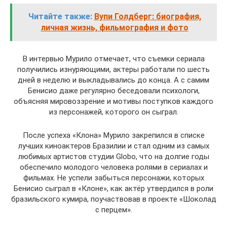
Читайте также:
Вупи Голдберг: биография,
личная жизнь, фильмография и фото
В интервью Мурило отмечает, что съемки сериала
получились изнуряющими, актеры работали по шесть
дней в неделю и выкладывались до конца. А с самим
Бенисио даже регулярно беседовали психологи,
объясняя мировоззрение и мотивы поступков каждого
из персонажей, которого он сыграл.
После успеха «Клона» Мурило закрепился в списке
лучших киноактеров Бразилии и стал одним из самых
любимых артистов студии Globo, что на долгие годы
обеспечило молодого человека ролями в сериалах и
фильмах. Не успели забыться персонажи, которых
Бенисио сыграл в «Клоне», как актёр утвердился в роли
бразильского кумира, поучаствовав в проекте «Шоколад
с перцем».