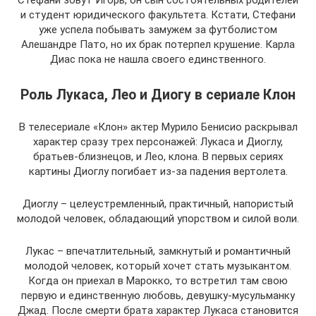
Стефани зовут Игорь, он сын состоятельных родителей
и студент юридического факультета. Кстати, Стефани
уже успела побывать замужем за футболистом
Алешандре Пато, но их брак потерпел крушение. Карла
Диас пока не нашла своего единственного.
Роль Лукаса, Лео и Диогу в сериале Клон
В телесериале «Клон» актер Мурило Бенисио раскрывал
характер сразу трех персонажей: Лукаса и Диоглу,
братьев-близнецов, и Лео, клона. В первых сериях
картины Диоглу погибает из-за падения вертолета.
Диоглу – целеустремленный, практичный, напористый
молодой человек, обладающий упорством и силой воли.
Лукас – впечатлительный, замкнутый и романтичный
молодой человек, который хочет стать музыкантом.
Когда он приехал в Марокко, то встретил там свою
первую и единственную любовь, девушку-мусульманку
Джад. После смерти брата характер Лукаса становится