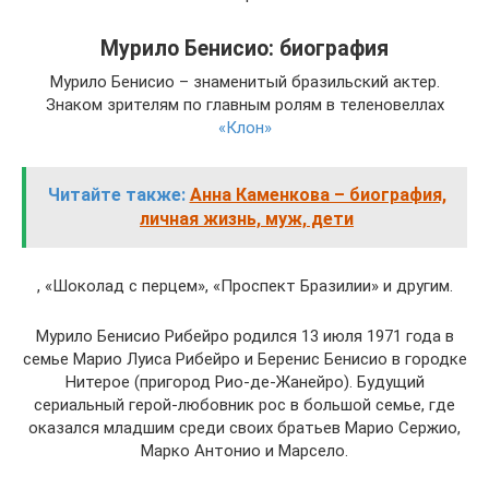
Мурило Бенисио: биография
Мурило Бенисио – знаменитый бразильский актер.
Знаком зрителям по главным ролям в теленовеллах
«Клон»
Читайте также:
Анна Каменкова – биография,
личная жизнь, муж, дети
, «Шоколад с перцем», «Проспект Бразилии» и другим.
Мурило Бенисио Рибейро родился 13 июля 1971 года в
семье Марио Луиса Рибейро и Беренис Бенисио в городке
Нитерое (пригород Рио-де-Жанейро). Будущий
сериальный герой-любовник рос в большой семье, где
оказался младшим среди своих братьев Марио Сержио,
Марко Антонио и Марсело.