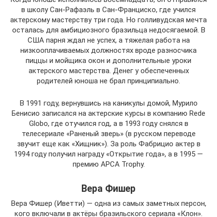
в школу Сан-Рафаэль в Сан-Франциско, где учился
актерскому мастерству три года. Но голливудская мечта
осталась для амбициозного бразильца недосягаемой. В
США парня ждал не успех, а тяжелая работа на
низкооплачиваемых должностях вроде разносчика
пиццы и мойщика окон и дополнительные уроки
актерского мастерства. Денег у обеспеченных
родителей юноша не брал принципиально.
В 1991 году, вернувшись на каникулы домой, Мурило
Бенисио записался на актерские курсы в компанию Rede
Globo, где отучился год, а в 1993 году снялся в
телесериале «Раненый зверь» (в русском переводе
звучит еще как «Хищник»). За роль Фабрицио актер в
1994 году получил награду «Открытие года», а в 1995 —
премию APCA Trophy.
Вера Фишер
Вера Фишер (Иветти) — одна из самых заметных персон,
кого включали в актёры бразильского сериала «Клон».