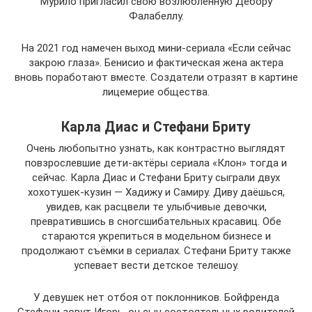
Мурило пригласил свою возлюбленную Дебору
Фалабеллу.
На 2021 год намечен выход мини-сериала «Если сейчас
закрою глаза». Бенисио и фактическая жена актера
вновь поработают вместе. Создатели отразят в картине
лицемерие общества.
Карла Диас и Стефани Бриту
Очень любопытно узнать, как контрастно выглядят
повзрослевшие дети-актёры сериала «Клон» тогда и
сейчас. Карла Диас и Стефани Бриту сыграли двух
хохотушек-кузин — Хадижу и Самиру. Диву даёшься,
увидев, как расцвели те улыбчивые девочки,
превратившись в сногсшибательных красавиц. Обе
стараются укрепиться в модельном бизнесе и
продолжают съёмки в сериалах. Стефани Бриту также
успевает вести детское телешоу.
У девушек нет отбоя от поклонников. Бойфренда