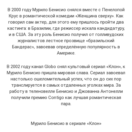
В 2000 году Мурило Бенисио снялся вместе с Пенелопой
Крус в романтической комедии «Женщина сверху». Как
говорил сам актер, для этого ему пришлось пройти два
кастинга: в Бразилии, где режиссер искала кандидатуру,
и в США. За эту роль Бенисио получил от голливудских
журналистов лестное прозвище «бразильский
Бандерас», завоевав определённую популярность в
Америке.
В 2002 году канал Globo снял культовый сериал «Клон», к
Мурило Бенисио пришла мировая слава. Сериал завоевал
настолько ошеломительный успех, что он до сих пор
транслируется в самых отдаленных уголках мира. За
работу в теленовелле Бенисио и Джованна Антонелли
получили премию Contigo как лучшая романтическая
пара.
Мурило Бенисио в сериале «Клон»