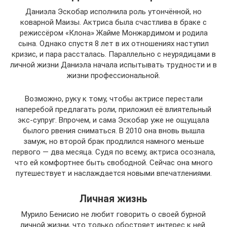
Даниэла Эскобар исполнила роль утончённой, но
коварной Маизы. Актриса была счастлива в браке с
режиссёром «Клона» Жайме Монжардимом и родила
сына. Однако спустя 8 лет в их отношениях наступил
кризис, и пара рассталась. Параллельно с неурядицами в
личной жизни Даниэла начала испытывать трудности и в
жизни профессиональной.
Возможно, руку к тому, чтобы актрисе перестали
наперебой предлагать роли, приложил её влиятельный
экс-супруг. Впрочем, и сама Эскобар уже не ощущала
былого рвения сниматься. В 2010 она вновь вышла
замуж, но второй брак продлился намного меньше
первого — два месяца. Судя по всему, актриса осознала,
что ей комфортнее быть свободной. Сейчас она много
путешествует и наслаждается новыми впечатлениями.
Личная жизнь
Мурило Бенисио не любит говорить о своей бурной
личной жизни, что только обостряет интерес к ней.