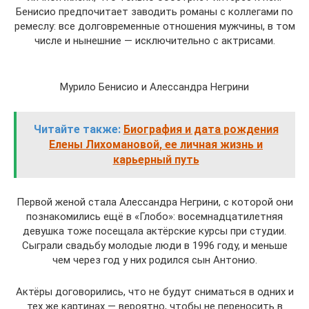
Бенисио предпочитает заводить романы с коллегами по
ремеслу: все долговременные отношения мужчины, в том
числе и нынешние — исключительно с актрисами.
Мурило Бенисио и Алессандра Негрини
Читайте также:
Биография и дата рождения
Елены Лихомановой, ее личная жизнь и
карьерный путь
Первой женой стала Алессандра Негрини, с которой они
познакомились ещё в «Глобо»: восемнадцатилетняя
девушка тоже посещала актёрские курсы при студии.
Сыграли свадьбу молодые люди в 1996 году, и меньше
чем через год у них родился сын Антонио.
Актёры договорились, что не будут сниматься в одних и
тех же картинах — вероятно, чтобы не переносить в