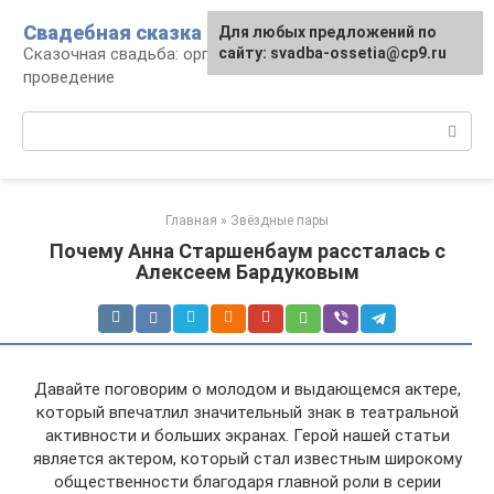
Перейти
Свадебная сказка
Для любых предложений по
к
Сказочная свадьба: организация и
сайту: svadba-ossetia@cp9.ru
контенту
проведение
Поиск:
Главная
»
Звёздные пары
Почему Анна Старшенбаум рассталась с
Алексеем Бардуковым
Давайте поговорим о молодом и выдающемся актере,
который впечатлил значительный знак в театральной
активности и больших экранах. Герой нашей статьи
является актером, который стал известным широкому
общественности благодаря главной роли в серии