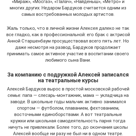
«Мираж», «Мосгаз», «Палач», «Найденыш», «Метро» и
многих других. Недаром Бардуков считается одним из
самых востребованных молодых артистов.
Жаль только, что в личной жизни Алексея далеко не так
все гладко, как в профессиональной: его брак с актрисой
Анной Старшенбаум просуществовал всего пять лет. Но
даже несмотря на развод, Бардуков продолжает
принимать самое активное участие в воспитании своего
любимого сына Вани.
За компанию с подружкой Алексей записался
на театральные курсы
Алексей Бардуков вырос в простой московской рабочей
семье: папа — слесарь-монтажник, мама — укладчица на
заводе. В школьные годы мальчик активно занимался
спортом — футболом, плаванием, фехтованием,
восточными единоборствами. А вот театральные
кружки или школьная самодеятельность парня тогда
ничуть не привлекали. Более того, до окончания школы
Алексей вообще ни разу не был ни в одном театре.