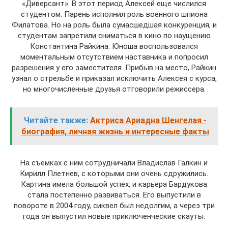
«Диверсант». В этот период Алексей еще числился
студентом. Парень исполнил роль военного шпиона
Филатова. Но на роль была сумасшедшая конкуренция, и
студентам запретили сниматься в кино по наущению
Константина Райкина. Юноша воспользовался
моментальным отсутствием наставника и попросил
разрешения у его заместителя. Прибыв на место, Райкин
узнал о стрельбе и приказал исключить Алексея с курса,
но многочисленные друзья отговорили режиссера.
Читайте также:
Актриса Ариадна Шенгелая -
биография, личная жизнь и интересные факты
На съемках с ним сотрудничали Владислав Галкин и
Кирилл Плетнев, с которыми они очень сдружились.
Картина имела большой успех, и карьера Бардукова
стала постепенно развиваться. Его выпустили в
повороте в 2004 году, сиквел был недолгим, а через три
года он выпустил новые приключенческие скауты.