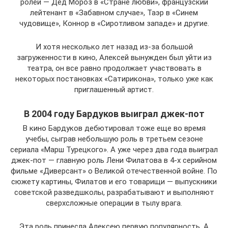
ролей — Дед Мороз в «Стране любви», французский
лейтенант в «Забавном случае», Таэр в «Синем
чудовище», Коннор в «Сиротливом западе» и другие.
И хотя несколько лет назад из-за большой
загруженности в кино, Алексей вынужден был уйти из
театра, он все равно продолжает участвовать в
некоторых постановках «Сатирикона», только уже как
приглашенный артист.
В 2004 году Бардуков выиграл джек-пот
В кино Бардуков дебютировал тоже еще во время
учебы, сыграв небольшую роль в третьем сезоне
сериала «Марш Турецкого». А уже через два года выиграл
джек-пот — главную роль Лени Филатова в 4-х серийном
фильме «Диверсант» о Великой отечественной войне. По
сюжету картины, Филатов и его товарищи — выпускники
советской разведшколы, разрабатывают и выполняют
сверхсложные операции в тылу врага.
Эта роль принесла Алексею первую популярность. А