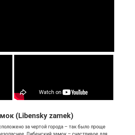
мок (Libensky zamek)
положено за чертой города – так было проще
безопаснее. Либенский замок – счастливое для