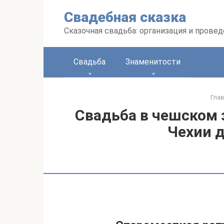
Перейти
Свадебная сказка
к
контенту
Сказочная свадьба: организация и прове
Свадьба
Знаменитости
Гла
Свадьба в чешском 
Чехии 