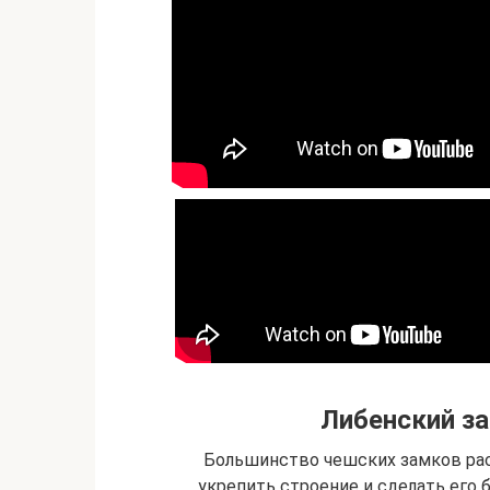
Либенский за
Большинство чешских замков рас
укрепить строение и сделать его 