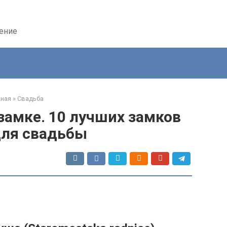
дение
вная
»
Свадьба
замке. 10 лучших замков
для свадьбы