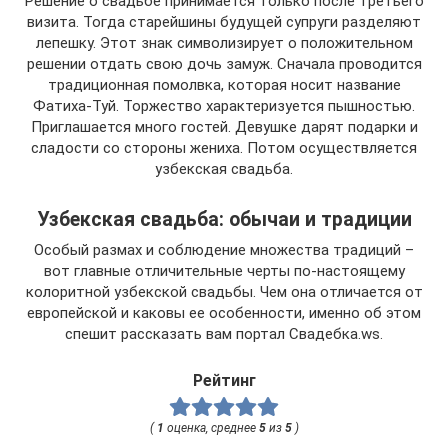
Решение о свадьбе принимается только после третьего
визита. Тогда старейшины будущей супруги разделяют
лепешку. Этот знак символизирует о положительном
решении отдать свою дочь замуж. Сначала проводится
традиционная помолвка, которая носит название
Фатиха-Туй. Торжество характеризуется пышностью.
Приглашается много гостей. Девушке дарят подарки и
сладости со стороны жениха. Потом осуществляется
узбекская свадьба.
Узбекская свадьба: обычаи и традиции
Особый размах и соблюдение множества традиций –
вот главные отличительные черты по-настоящему
колоритной узбекской свадьбы. Чем она отличается от
европейской и каковы ее особенности, именно об этом
спешит рассказать вам портал Свадебка.ws.
Рейтинг
(
1
оценка, среднее
5
из
5
)