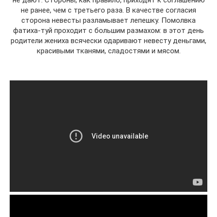
не ранее, чем с третьего раза. В качестве согласия
сторона невесты разламывает лепешку. Помолвка
фатиха-туй проходит с большим размахом: в этот день
родители жениха всячески одаривают невесту деньгами,
красивыми тканями, сладостями и мясом.