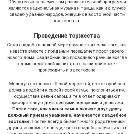
Обязательным элементом развлекательной программы
являются национальная музыка и танцы, как и в случае
свадеб у разных народов, живущих в восточной части
континента.
Проведение торжества
Сама свадьба в полной мере начинается после того, как
невеста вместе с приданым перешагнет порог своего
нового дома. Свадебный пир проводился раньше всегда
в доме родителей жениха, но в наши дни может
происходить и в ресторане.
Молодую встречают белой дорожкой, по которой она
должна подойти к своей новой семье, поклониться им,
осуществив келин салом, а те в ответ одаривают
приобретенную дочь ценными подарками и деньгами.
После того, как члены семьи окажут друг другу
должный прием и уважение, начинается свадебное
застолье.
Гостей всегда бывает много: родственники,
друзья, знакомые, соседи, часто свадьбы насчитывают
до нескольких сотен людей, а в особых случаях – до