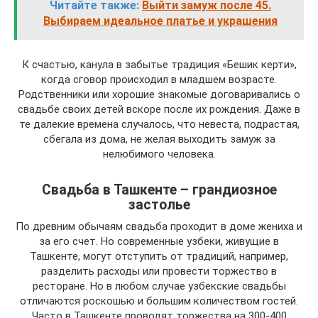
Читайте также:
Выйти замуж после 45.
Выбираем идеальное платье и украшения
К счастью, канула в забытье традиция «Бешик керти»,
когда сговор происходил в младшем возрасте.
Родственники или хорошие знакомые договаривались о
свадьбе своих детей вскоре после их рождения. Даже в
те далекие времена случалось, что невеста, подрастая,
сбегала из дома, не желая выходить замуж за
нелюбимого человека.
Свадьба в Ташкенте – грандиозное
застолье
По древним обычаям свадьба проходит в доме жениха и
за его счет. Но современные узбеки, живущие в
Ташкенте, могут отступить от традиций, например,
разделить расходы или провести торжество в
ресторане. Но в любом случае узбекские свадьбы
отличаются роскошью и большим количеством гостей.
Часто в Ташкенте проводят торжества на 300-400