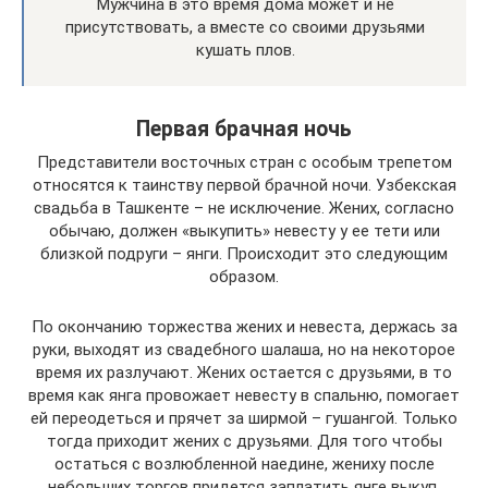
Мужчина в это время дома может и не
присутствовать, а вместе со своими друзьями
кушать плов.
Первая брачная ночь
Представители восточных стран с особым трепетом
относятся к таинству первой брачной ночи. Узбекская
свадьба в Ташкенте – не исключение. Жених, согласно
обычаю, должен «выкупить» невесту у ее тети или
близкой подруги – янги. Происходит это следующим
образом.
По окончанию торжества жених и невеста, держась за
руки, выходят из свадебного шалаша, но на некоторое
время их разлучают. Жених остается с друзьями, в то
время как янга провожает невесту в спальню, помогает
ей переодеться и прячет за ширмой – гушангой. Только
тогда приходит жених с друзьями. Для того чтобы
остаться с возлюбленной наедине, жениху после
небольших торгов придется заплатить янге выкуп.