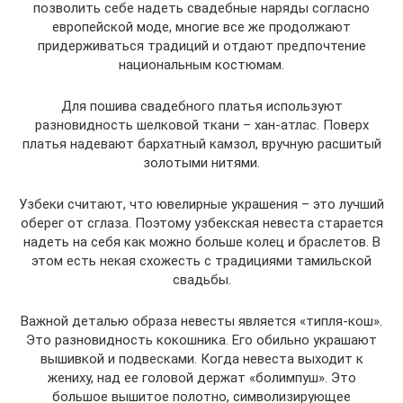
позволить себе надеть свадебные наряды согласно
европейской моде, многие все же продолжают
придерживаться традиций и отдают предпочтение
национальным костюмам.
Для пошива свадебного платья используют
разновидность шелковой ткани – хан-атлас. Поверх
платья надевают бархатный камзол, вручную расшитый
золотыми нитями.
Узбеки считают, что ювелирные украшения – это лучший
оберег от сглаза. Поэтому узбекская невеста старается
надеть на себя как можно больше колец и браслетов. В
этом есть некая схожесть с традициями тамильской
свадьбы.
Важной деталью образа невесты является «типля-кош».
Это разновидность кокошника. Его обильно украшают
вышивкой и подвесками. Когда невеста выходит к
жениху, над ее головой держат «болимпуш». Это
большое вышитое полотно, символизирующее