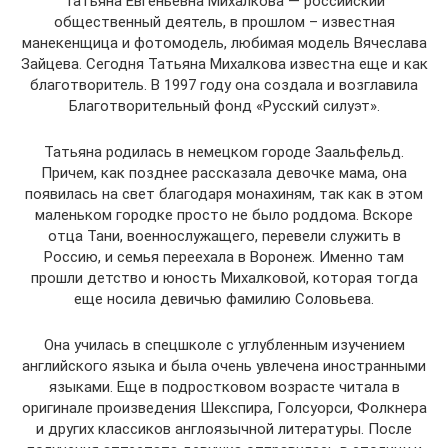
Татьяна Евгеньевна Михалкова — российский
общественный деятель, в прошлом – известная
манекенщица и фотомодель, любимая модель Вячеслава
Зайцева. Сегодня Татьяна Михалкова известна еще и как
благотворитель. В 1997 году она создала и возглавила
Благотворительный фонд «Русский силуэт».
Татьяна родилась в немецком городе Заальфельд.
Причем, как позднее рассказала девочке мама, она
появилась на свет благодаря монахиням, так как в этом
маленьком городке просто не было роддома. Вскоре
отца Тани, военнослужащего, перевели служить в
Россию, и семья переехала в Воронеж. Именно там
прошли детство и юность Михалковой, которая тогда
еще носила девичью фамилию Соловьева.
Она училась в спецшколе с углубленным изучением
английского языка и была очень увлечена иностранными
языками. Еще в подростковом возрасте читала в
оригинале произведения Шекспира, Голсуорси, Фолкнера
и других классиков англоязычной литературы. После