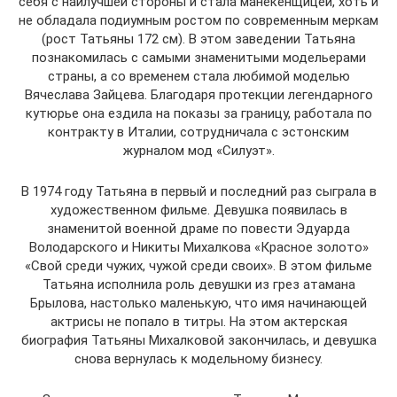
себя с наилучшей стороны и стала манекенщицей, хоть и
не обладала подиумным ростом по современным меркам
(рост Татьяны 172 см). В этом заведении Татьяна
познакомилась с самыми знаменитыми модельерами
страны, а со временем стала любимой моделью
Вячеслава Зайцева. Благодаря протекции легендарного
кутюрье она ездила на показы за границу, работала по
контракту в Италии, сотрудничала с эстонским
журналом мод «Силуэт».
В 1974 году Татьяна в первый и последний раз сыграла в
художественном фильме. Девушка появилась в
знаменитой военной драме по повести Эдуарда
Володарского и Никиты Михалкова «Красное золото»
«Свой среди чужих, чужой среди своих». В этом фильме
Татьяна исполнила роль девушки из грез атамана
Брылова, настолько маленькую, что имя начинающей
актрисы не попало в титры. На этом актерская
биография Татьяны Михалковой закончилась, и девушка
снова вернулась к модельному бизнесу.