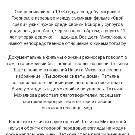
Они расписались в 1973 году, а свадьбу сыграли в
Грозном, в перерыве между съемками фильма «Свой
среди чужих, чужой среди своих». Вскоре у супругов
родилась дочь Анна, через год сын Артем, а спустя 11
лет вторая девочка – Надежда. Все дети Михалковых
имеют непосредственное отношение к кинематографу.
Документальные фильмы о жизни режиссера говорят о
том, что семейный быт полностью лег на плечи Татьяны.
Еще в начале отношений Никита Михалков сказал
избраннице: «Ты должна сидеть дома». Татьяна
согласилась с этой позицией, но полностью загнать
бывшую модель в домохозяйки не удалось. Татьяна
Михалкова работает благотворителем, посещает
светские мероприятия и не теряет звания
законодательницы мод.
В контексте личных пристрастий Татьяны Михалковой
нельзя обойти стороной передовые взгляды на моду и
яркие наряды женщины. Татьяна стала первой женщиной