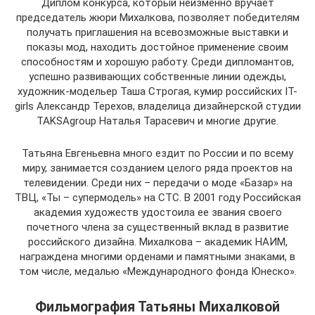
Диплом конкурса, который неизменно вручает
председатель жюри Михалкова, позволяет победителям
получать приглашения на всевозможные выставки и
показы мод, находить достойное применение своим
способностям и хорошую работу. Среди дипломантов,
успешно развивающих собственные линии одежды,
художник-модельер Таша Строгая, кумир российских IT-
girls Александр Терехов, владелица дизайнерской студии
TAKSAgroup Наталья Тарасевич и многие другие.
Татьяна Евгеньевна много ездит по России и по всему
миру, занимается созданием целого ряда проектов на
телевидении. Среди них – передачи о моде «Базар» на
ТВЦ, «Ты – супермодель» на СТС. В 2001 году Российская
академия художеств удостоила ее звания своего
почетного члена за существенный вклад в развитие
российского дизайна. Михалкова – академик НАИМ,
награждена многими орденами и памятными знаками, в
том числе, медалью «Международного фонда Юнеско».
Фильмография Татьяны Михалковой