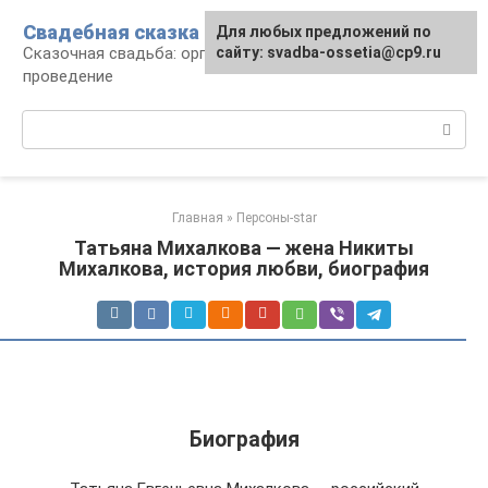
Перейти
Свадебная сказка
Для любых предложений по
к
Сказочная свадьба: организация и
сайту: svadba-ossetia@cp9.ru
контенту
проведение
Поиск:
Главная
»
Персоны-star
Татьяна Михалкова — жена Никиты
Михалкова, история любви, биография
Биография