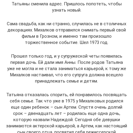
Татьяны сменила адрес. Пришлось попотеть, чтобы
узнать новый.
Сама свадьба, как ни странно, случилась не в столичных
декорациях. Михалков отправился снимать первый свой
фильм в Грозном, и именно там произошло
торжественное событие. Шел 1973 год.
Прошел только год, и у супружеской четы появилась
первая дочь. Ей дали имя Анны. После родов Татьяна
уже не могла и не стала заниматься карьерой, к тому же
Михалков настаивал, что его супруга должна всецело
принадлежать семье и детям.
Татьяна отказалась спорить, ей понравилось посвящать
себя семье. Так что уже в 1975 у Михалковых родился
еще один ребенок – сын Артем. Спустя очень долгий
срок – двенадцать лет – родилась еще одна дочь,
которую назвали Надеждой. Сегодня обе девушки
занимаются актерской карьерой, а Артем, как настоящий
сын своего отца, посвятил себя режиссерской