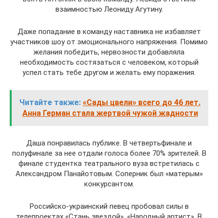
взаимностью Леониду Агутину.
Даже попадание в команду наставника не избавляет
участников шоу от эмоционального напряжения. Помимо
желания победить, нервозности добавляла
необходимость состязаться с человеком, который
успел стать тебе другом и желать ему поражения.
Читайте также:
«Сады цвели» всего до 46 лет.
Анна Герман стала жертвой чужой жадности
Даша понравилась публике. В четвертьфинале и
полуфинале за нее отдали голоса более 70% зрителей. В
финале студентка театрального вуза встретилась с
Александром Панайотовым. Соперник был «матерым»
конкурсантом.
Российско-украинский певец пробовал силы в
телепроектах «Стань звездой», «Народный артист». В