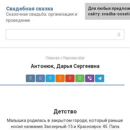
Перейти
Свадебная сказка
Для любых предлож
к
Сказочная свадьба: организация и
сайту: svadba-osset
контенту
проведение
Поиск:
Главная
»
Персоны-star
Антонюк, Дарья Сергеевна
Детство
Малышка родилась в закрытом городе, который раньше
носил названия Заозерный-15 и Красноярск 45. Папа