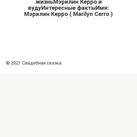
жизньМэрилин Керро и
вудуИнтересные фактыИмя:
Мэрилин Керро ( Marilyn Cerro )
© 2021 Свадебная сказка