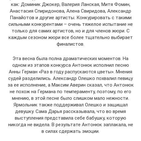
как: Доминик Джокер, Валерия Ланская, Митя Фомин,
Анастасия Спиридонова, Алена Свиридова, Александр
Панайотов и другие артисты. Конкурировать с такими
сильными конкурентами – очень тяжелое испытание не
только для самих артистов, но и для членов жюри. С
каждым сезоном жюри все более тщательно выбирает
финалистов.
Эта весна была полна драматических моментов. На
одном из этапов конкурса Антонюк исполнил песню
Анны Герман «Раз в году распускаются цветы». Мнения
судей разделились. Александр Олешко похвалил певицу
за ее исполнение, а Максим Аверин сказал, что Антонюк
не похож на Германа по темпераменту, поэтому, по его
мнению, в этой песне было слишком мало нежности.
Ярмольник также поддерживал Олешко и защищал
девушку. Сама Дарья рассказывала, что во время
выступления представила себе бабушку, которую
никогда не видела. В результате Антонюк заплакала, не
в силах сдержать эмоции.