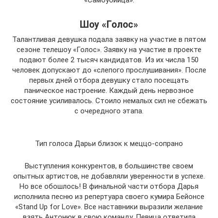
«Самоубийца».
Шоу «Голос»
Талантливая девушка подала заявку на участие в пятом
сезоне телешоу «Голос». Заявку на участие в проекте
подают более 2 тысяч кандидатов. Из их числа 150
человек допускают до «слепого прослушивания». После
первых дней отбора девушку стало посещать
паническое настроение. Каждый день нервозное
состояние усиливалось. Стоило немалых сил не сбежать
с очередного этапа.
Тип голоса Дарьи близок к меццо-сопрано
Выступления конкурентов, в большинстве своем
опытных артистов, не добавляли уверенности в успехе.
Но все обошлось! В финальной части отбора Дарья
исполнила песню из репертуара своего кумира Бейонсе
«Stand Up for Love». Все наставники выразили желание
взять Антонюк в свою команду. Певица ответила