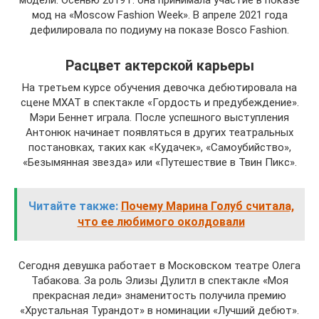
модели. Осенью 2019 г. она принимала участие в показе
мод на «Moscow Fashion Week». В апреле 2021 года
дефилировала по подиуму на показе Bosco Fashion.
Расцвет актерской карьеры
На третьем курсе обучения девочка дебютировала на
сцене МХАТ в спектакле «Гордость и предубеждение».
Мэри Беннет играла. После успешного выступления
Антонюк начинает появляться в других театральных
постановках, таких как «Кудачек», «Самоубийство»,
«Безымянная звезда» или «Путешествие в Твин Пикс».
Читайте также:
Почему Марина Голуб считала,
что ее любимого околдовали
Сегодня девушка работает в Московском театре Олега
Табакова. За роль Элизы Дулитл в спектакле «Моя
прекрасная леди» знаменитость получила премию
«Хрустальная Турандот» в номинации «Лучший дебют».