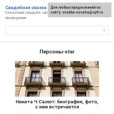
Перейти
Свадебная сказка
Для любых предложений по
к
Сказочная свадьба: организация и
сайту: svadba-ossetia@cp9.ru
контенту
проведение
Поиск:
Персоны-star
Никита Ч Салют: биография, фото,
с кем встречается