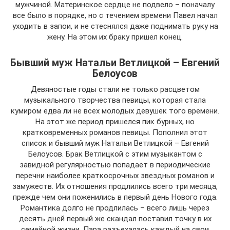
мужчиной. Материнское сердце не подвело – поначалу
все было в порядке, но с течением времени Павел начал
уходить в запои, и не стеснялся даже поднимать руку на
жену. На этом их браку пришел конец.
Бывший муж Натальи Ветлицкой – Евгений
Белоусов
Девяностые годы стали не только расцветом
музыкального творчества певицы, которая стала
кумиром едва ли не всех молодых девушек того времени.
На этот же период пришелся пик бурных, но
кратковременных романов певицы. Пополнил этот
список и бывший муж Натальи Ветлицкой – Евгений
Белоусов. Брак Ветлицкой с этим музыкантом с
завидной регулярностью попадает в периодические
перечни наиболее краткосрочных звездных романов и
замужеств. Их отношения продлились всего три месяца,
прежде чем они поженились в первый день Нового года.
Романтика долго не продлилась – всего лишь через
десять дней первый же скандал поставил точку в их
семейной жизни. Пара разъехалась каждый на свои