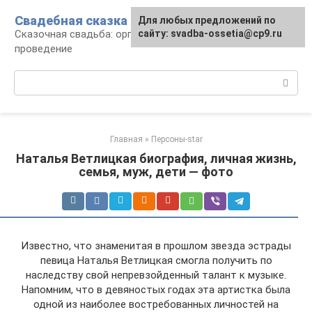
Перейти
Свадебная сказка
Для любых предложений по
к
Сказочная свадьба: организация и
сайту: svadba-ossetia@cp9.ru
контенту
проведение
Поиск:
Главная
»
Персоны-star
Наталья Ветлицкая биография, личная жизнь,
семья, муж, дети — фото
Известно, что знаменитая в прошлом звезда эстрады
певица Наталья Ветлицкая смогла получить по
наследству свой непревзойденный талант к музыке.
Напомним, что в девяностых годах эта артистка была
одной из наиболее востребованных личностей на