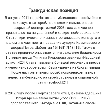
Гражданская позиция
В августе 2011 года Наталья опубликовала в своём блоге
«сказку», в которой, предположительно, описан
закрытый концерт зимой 2008 года для членов
правительства на удалённой и «секретной» резиденции.
Статья критически описывает организацию концерта в
целом и, в частности, поведение худрука Кремлёвского
дворцаПетра Шаболтая[15][16][17][18][19]. Также в
статье иронично описывается награждение Владимиром
Путиным певца Филиппа Киркорова званием «Народный
артист»[20]. Статья вызвала большой резонанс в прессе
и через некоторое время была удалена из блога певицы.
После настоятельных просьб поклонников певица
вернула публикацию на своей странице в социальной
сети Facebook[21].
В 2012 году, после смерти своего отца, физика-ядерщика
Игоря Арсеньевича Ветлицкого (1935—2012),
проработавшего 54 года в ИТЭФ, Наталья в своём