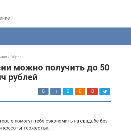
дение
вная
»
Образы
сии можно получить до 50
ч рублей
оторые помогут тебе сэкономить на свадьбе без
я красоты торжества.