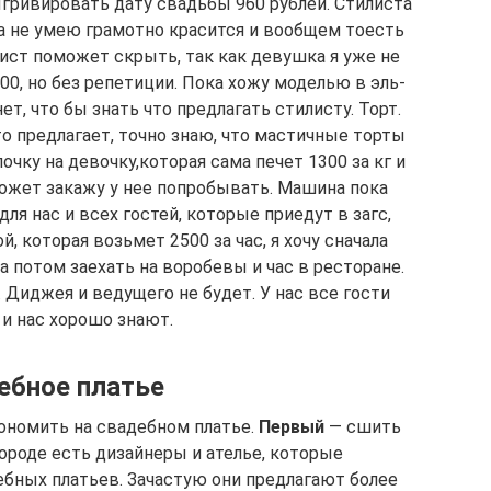
ыгривировать дату свадьбы 960 рублей. Стилиста
ма не умею грамотно красится и вообщем тоесть
ист поможет скрыть, так как девушка я уже не
00, но без репетиции. Пока хожу моделью в эль-
нет, что бы знать что предлагать стилисту. Торт.
то предлагает, точно знаю, что мастичные торты
очку на девочку,которая сама печет 1300 за кг и
может закажу у нее попробывать. Машина пока
для нас и всех гостей, которые приедут в загс,
, которая возьмет 2500 за час, я хочу сначала
а потом заехать на воробевы и час в ресторане.
 Диджея и ведущего не будет. У нас все гости
и нас хорошо знают.
ебное платье
кономить на свадебном платье.
Первый
— сшить
городе есть дизайнеры и ателье, которые
бных платьев. Зачастую они предлагают более