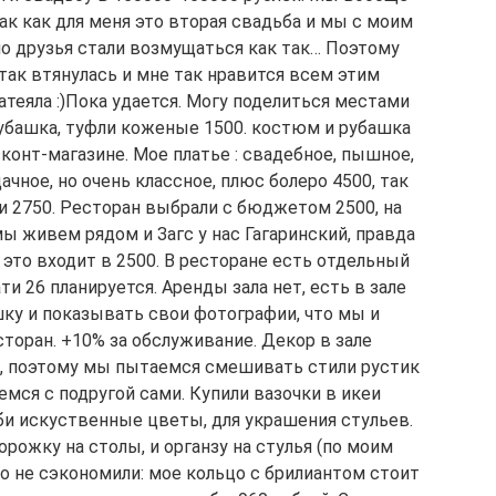
так как для меня это вторая свадьба и мы с моим
о друзья стали возмущаться как так… Поэтому
 так втянулась и мне так нравится всем этим
 затеяла :)Пока удается. Могу поделиться местами
рубашка, туфли коженые 1500. костюм и рубашка
конт-магазине. Мое платье : свадебное, пышное,
чное, но очень классное, плюс болеро 4500, так
и 2750. Ресторан выбрали с бюджетом 2500, на
ы живем рядом и Загс у нас Гагаринский, правда
о это входит в 2500. В ресторане есть отдельный
ати 26 планируется. Аренды зала нет, есть в зале
ку и показывать свои фотографии, что мы и
сторан. +10% за обслуживание. Декор в зале
т, поэтому мы пытаемся смешивать стили рустик
емся с подругой сами. Купили вазочки в икеи
оби искуственные цветы, для украшения стульев.
рожку на столы, и органзу на стулья (по моим
бо не сэкономили: мое кольцо с брилиантом стоит