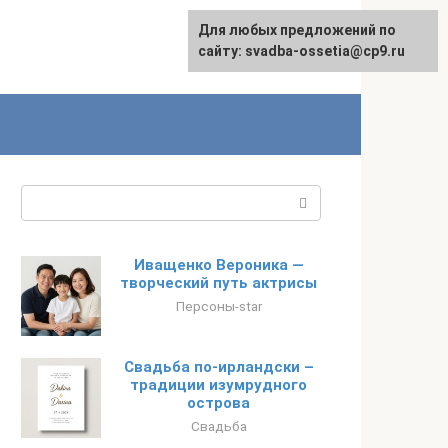
Для любых предложений по
сайту: svadba-ossetia@cp9.ru
Поиск:
Иващенко Вероника —
творческий путь актрисы
Персоны-star
Свадьба по-ирландски –
традиции изумрудного
острова
Свадьба