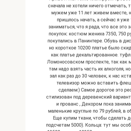
сначала не хотели ничего отмечать, 
мужем уже 11 лет живем вместе, н
пришлось начать, а сейчас я уже
заниматься, что я рада, что все это
покупок: костюм жениха 7350, 750 
покупались в Панинтере. Обувь в дис
но короткое 10200 платье было скида
как платье декальтированное. туфл
Ломоносовском проспекте, так как м
там надо взять часть их алкоголя, н
зал как раз до 30 человек, к нас кст
телевизор можно вставить флеш
сделаем:) Самое дорогое это ре
стилизован под деревенский вариан
и прованс , Декором пока занима
маленькие круглые по 79 рублей, в 
Еще купим ткани, чтобы сделать до
подсчетам 5000). Кольца: тут мы осо