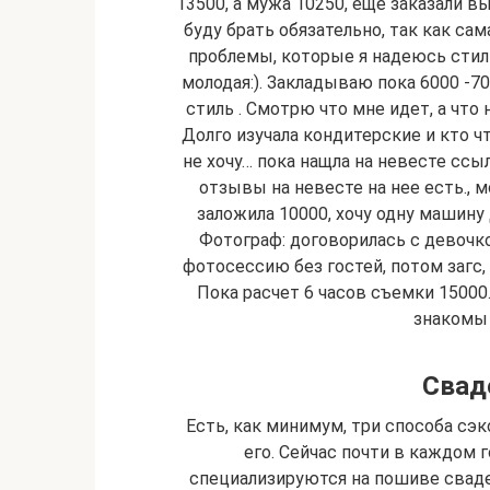
13500, а мужа 10250, еще заказали в
буду брать обязательно, так как са
проблемы, которые я надеюсь стил
молодая:). Закладываю пока 6000 -70
стиль . Смотрю что мне идет, а что 
Долго изучала кондитерские и кто ч
не хочу… пока нащла на невесте ссыл
отзывы на невесте на нее есть., 
заложила 10000, хочу одну машину 
Фотограф: договорилась с девочкой
фотосессию без гостей, потом загс, 
Пока расчет 6 часов съемки 15000.
знакомы 
Свад
Есть, как минимум, три способа сэ
его. Сейчас почти в каждом 
специализируются на пошиве сваде