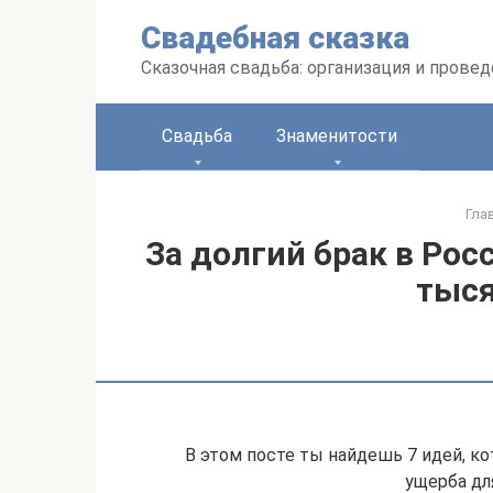
Перейти
Свадебная сказка
к
контенту
Сказочная свадьба: организация и прове
Свадьба
Знаменитости
Гла
За долгий брак в Рос
тыся
В этом посте ты найдешь 7 идей, к
ущерба дл