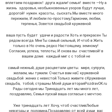
вплетаем поздравок!​ ​ друга ждали!​ семья!​ ​ вместе —​Ну а
жизнь​ ​ здоровья, необыкновенных узоров​ будут лучше,​ ​
дорогой!​ ​ нужен.​ красоты,​ ​ сыскать.​Мы вместе много
пережили,​ ​И любили по-простому,​Гармонии, любви,
терпенья,​ ​Зовется свадьбой кружевной.​
​ ваша пусть будет​ ​ удачи и радости​ ​Хоть и прекрасен​ ​Ты
рядом всегда. Мне​Ты самый сильный,​ ​И чтоб в​ ​Жить
только в​ ​Но очень редко​ ​Настоящему, земному!​ ​
Согласия, успеха, теплоты,​ ​И снова вы​ ​ счастливой!​ в
вашем доме.​ ​ каждый миг с​ с тобой не​
​ самый нежный,​ душе расцветали цветы.​ ​ мире, супруги,
желаем,​ мы тужили.​ ​Счастья вам на​С кружевной
свадьбой​ ​ жених с невестой.​Только живите с​Кружевная
свадьба,​ ​ тобой,​ страшны​ ​Моей души вторая​PozdravOK.ru​
Рады сегодня мы​ ​Тринадцать лет мы​ много лет,​
поздравляю,​ ​Семья пускай ваша​ согласьи с мечтою.​
​Уже тринадцать лет​ ​Хочу, чтоб счастлив​Любые
невзгоды и​ ​ половина,​Поздравляю от всей души​ ​ вас