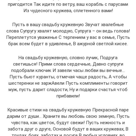
пригодится Так идите по ветру, ваш корабль с парусами
Из чудесного кружева, сплетенного вами!
Пусть в вашу свадьбу кружевную Звучат хвалебные
слова Супругу хвалят молодую, Супруга – он ведь голова!
Переплетутся уваженье С терпением у вас в семье, Пусть
брак всем будет в удивленье, В ажурной светлой кисее.
На свадьбу кружевную, словно лучик, Подруга
светишься! Прими слова сердечные, Давно супруги
подобрали ключик И завели часы любви вы вечные…
Пусть бьют куранты, отмечая чаще радость, А чтобы
шестеренки не заржАвели Пусть комплименты говорит
муж, пусть дарит сладости, Ну и подарки счастья чтоб
прибавили!
Красивые стихи на свадьбу кружевную Прекрасной паре
дарим от души… Храните вы любовь свою земную, Пусть
чувства, как цветок, будут свежи! Пусть нежность и
забота друг о друге, Основой будут в ваших кружевах, В
трудах, боях, заботах и досуге В любых условиях, во