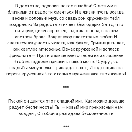
В достатке, здравии, покое и любви! С детьми и
близкими от радости смеяться И в жизни пусть всегда:
весна и соловьи! Муж, со свадьбой кружевной тебя
поздравлю За радость этих лет благодарю: За то, что
ты упрям, целенаправлен, Ты, как основа, в нашем
светлом браке, Вокруг узор плетется из любви И
светится ажурность чувств, как факел, Тринадцать лет,
как светлое мгновенье, Взмах кружевной и всплеск
фриволите — Пусть дальше вьется всем на загляденье
Чтоб мы вдвоем пришли к нашей мечте! Супруг, со
свадьбы минуло уже тринадцать лет, И годовщина на
пороге кружевная Что столько времени уже твоя жена я!
***
Пускай он длится этот сладкий миг, Как можно дольше
радует беспечность! Ты — новый мир прекрасный нам
воздвиг, С тобой я разгадала бесконечность
***