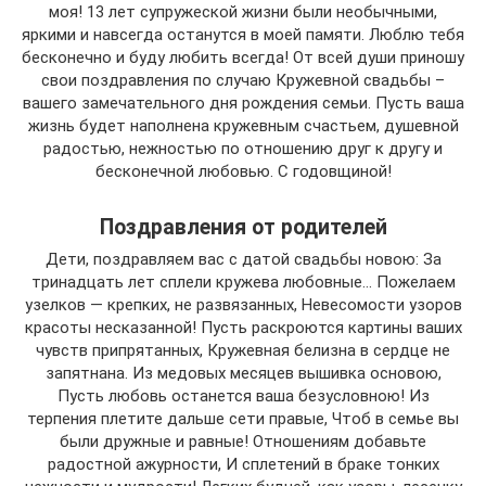
моя! 13 лет супружеской жизни были необычными,
яркими и навсегда останутся в моей памяти. Люблю тебя
бесконечно и буду любить всегда! От всей души приношу
свои поздравления по случаю Кружевной свадьбы –
вашего замечательного дня рождения семьи. Пусть ваша
жизнь будет наполнена кружевным счастьем, душевной
радостью, нежностью по отношению друг к другу и
бесконечной любовью. С годовщиной!
Поздравления от родителей
Дети, поздравляем вас с датой свадьбы новою: За
тринадцать лет сплели кружева любовные… Пожелаем
узелков — крепких, не развязанных, Невесомости узоров
красоты несказанной! Пусть раскроются картины ваших
чувств припрятанных, Кружевная белизна в сердце не
запятнана. Из медовых месяцев вышивка основою,
Пусть любовь останется ваша безусловною! Из
терпения плетите дальше сети правые, Чтоб в семье вы
были дружные и равные! Отношениям добавьте
радостной ажурности, И сплетений в браке тонких