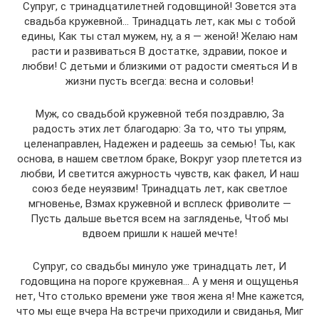
Супруг, с тринадцатилетней годовщиной! Зовется эта
свадьба кружевной… Тринадцать лет, как мы с тобой
едины, Как ты стал мужем, ну, а я — женой! Желаю нам
расти и развиваться В достатке, здравии, покое и
любви! С детьми и близкими от радости смеяться И в
жизни пусть всегда: весна и соловьи!
Муж, со свадьбой кружевной тебя поздравлю, За
радость этих лет благодарю: За то, что ты упрям,
целенаправлен, Надежен и радеешь за семью! Ты, как
основа, в нашем светлом браке, Вокруг узор плетется из
любви, И светится ажурность чувств, как факел, И наш
союз беде неуязвим! Тринадцать лет, как светлое
мгновенье, Взмах кружевной и всплеск фриволите —
Пусть дальше вьется всем на загляденье, Чтоб мы
вдвоем пришли к нашей мечте!
Супруг, со свадьбы минуло уже тринадцать лет, И
годовщина на пороге кружевная… А у меня и ощущенья
нет, Что столько времени уже твоя жена я! Мне кажется,
что мы еще вчера На встречи приходили и свиданья, Миг