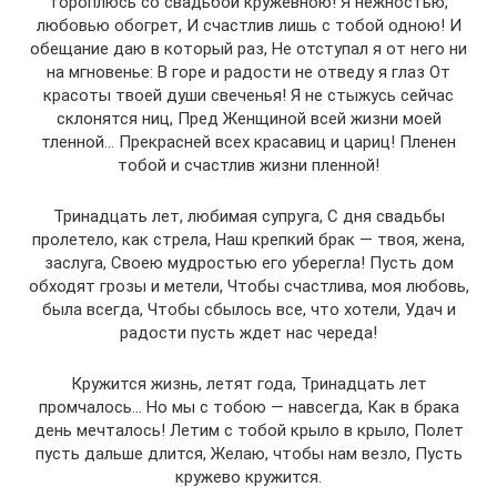
тороплюсь со свадьбой кружевною! Я нежностью,
любовью обогрет, И счастлив лишь с тобой одною! И
обещание даю в который раз, Не отступал я от него ни
на мгновенье: В горе и радости не отведу я глаз От
красоты твоей души свеченья! Я не стыжусь сейчас
склонятся ниц, Пред Женщиной всей жизни моей
тленной… Прекрасней всех красавиц и цариц! Пленен
тобой и счастлив жизни пленной!
Тринадцать лет, любимая супруга, С дня свадьбы
пролетело, как стрела, Наш крепкий брак — твоя, жена,
заслуга, Своею мудростью его уберегла! Пусть дом
обходят грозы и метели, Чтобы счастлива, моя любовь,
была всегда, Чтобы сбылось все, что хотели, Удач и
радости пусть ждет нас череда!
Кружится жизнь, летят года, Тринадцать лет
промчалось… Но мы с тобою — навсегда, Как в брака
день мечталось! Летим с тобой крыло в крыло, Полет
пусть дальше длится, Желаю, чтобы нам везло, Пусть
кружево кружится.