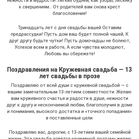
нежности и мудрости! Легких будней, как узоры, лесенку
к свершениям… От родителей вам снова крест
благословения!
Тринадцать лет с дня свадьбы вашей Оставим
предрассудки! Пусть дом ваш будет полной чашей, К
друг другу будьте чутки! Пусть домочадцы не болеют,
Успехов всем в работе, А если чувства молодеют,
Любовь вы сбережете!
Поздравления на Кружевная свадьба — 13
лет свадьбы в прозе
Поздравляю от всей души с кружевной свадьбой — с
вашим замечательным 13-летием совместности. Желаю
вам кружевного счастья и радости в душе, нежности
друг к другу и нескончаемой любви, благополучия в доме
и понимания, высокого достатка и «точного попадания»
в поставленные цели.
Поздравляю вас, дорогие, с 13-летием вашей семейной
жизни. Эта свадьба зовётся кружевной, поэтому желаю