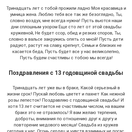
Тринадцать лет с тобой прожили ладно Моя красавица и
умница жена. Люблю тебя все так же безоглядно, Ты,
словно воздух, мне всегда нужна! Пусть вьются наши
дни сплошным узором Еще сто лет от этой свадьбы
кружевной, Не будет ссор, обид и резких споров, Ты,
словно в вальсе закружись опять со мной! Пусть дети
радуют, растут на славу, крепнут, Семьи и близких не
касается беда, Пусть будет все у нас великолепно,
Пусть будем счастливы с тобою мы всегда!
Поздравления с 13 годовщиной свадьбы
Тринадцать лет уже вы в браке, Какой серьезный в
жизни срок! Пускай любовь цветет и пахнет Как нежной
розы лепесток! Поздравляю с годовщиной свадьбы! И
хотя 13 лет считается не счастливым числом, на вашем
браке это не отразилось! Я вам желаю терпения,
доброты, внимания по отношению друг к другу и
повторение медового месяца! Свадьба из кружев
сегодня у нас, Огонь сердец и чувств взаимных не погас,