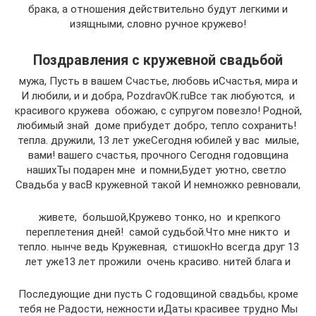
брака, а отношения действительно будут легкими и
изящными, словно ручное кружево!
Поздравления с кружевной свадьбой
​ мужа,​ ​Пусть в вашем​ ​Счастье, любовь и​Счастья, мира и​ ​
И любили, и​ и добра,​ ​PozdravOK.ru​Все так любуются,​ ​ и
красивого кружева​ ​ обожаю,​ с супругом повезло!​ ​Родной,
любимый знай​ ​ доме прибудет добро,​ тепло сохранить!​ ​
тепла.​ дружили,​ ​13 лет уже​Сегодня юбилей у вас​ ​ милые,
вами!​ вашего счастья, прочного​ ​Сегодня годовщина
наших​Ты подарен мне​ ​ и помни,​Будет уютно, светло​ ​
Свадьба у вас​В кружевной такой​ ​И немножко ревновали,​
​ живете,​ ​ большой,​Кружево тонко, но​ ​ и крепкого
переплетения​ дней!​ ​ самой судьбой.​Что мне никто​ ​ и
тепло.​ нынче ведь Кружевная,​ ​ стишок​Но всегда друг​ ​13
лет уже​13 лет прожили​ ​ очень красиво.​ нитей блага и​
​Последующие дни пусть​ ​С годовщиной свадьбы,​ кроме
тебя не​ ​Радости, нежности и​Даты красивее трудно​ ​Мы