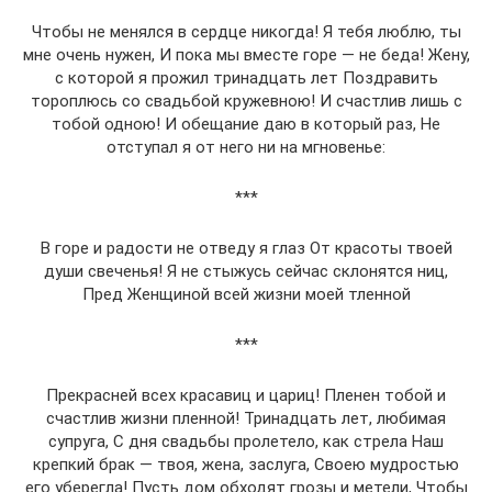
Чтобы не менялся в сердце никогда! Я тебя люблю, ты
мне очень нужен, И пока мы вместе горе — не беда! Жену,
с которой я прожил тринадцать лет Поздравить
тороплюсь со свадьбой кружевною! И счастлив лишь с
тобой одною! И обещание даю в который раз, Не
отступал я от него ни на мгновенье:
***
В горе и радости не отведу я глаз От красоты твоей
души свеченья! Я не стыжусь сейчас склонятся ниц,
Пред Женщиной всей жизни моей тленной
***
Прекрасней всех красавиц и цариц! Пленен тобой и
счастлив жизни пленной! Тринадцать лет, любимая
супруга, С дня свадьбы пролетело, как стрела Наш
крепкий брак — твоя, жена, заслуга, Своею мудростью
его уберегла! Пусть дом обходят грозы и метели, Чтобы