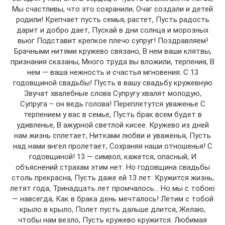
Мы счастливы, что это сохранили, Очаг создали и детей
родили! Крепчает пусть семья, растет, Пусть радость
дарит и добро дает, Пускай в дни солнца и морозных
вьюг Подставит крепкое плечо супруг! Поздравляем!
Брачными нитями кружево связано, В нем ваши клятвы,
признания сказаны, Много труда вы вложили, терпения, В
нем — ваша нежность и счастья мгновения. С 13
годовщиной свадьбы! Пусть в вашу свадьбу кружевную
Звучат хвалебные слова Супругу хвалят молодую,
Супруга – он ведь голова! Переплетутся уваженье С
терпением у вас в семье, Пусть брак всем будет в
удивленье, В ажурной светлой кисее. Кружево из дней
нам жизнь сплетает, Нитками любви и уваженья, Пусть
над нами ангел пролетает, Сохраняя наши отношенья! С
годовщиной! 13 — символ, кажется, опасный, И
объяснений страхам этим нет. Но годовщина свадьбы
столь прекрасна, Пусть даже ей 13 лет. Кружится жизнь,
летят года, Тринадцать лет промчалось… Но мы с тобою
— навсегда, Как в брака день мечталось! Летим с тобой
крыло в крыло, Полет пусть дальше длится, Желаю,
чтобы нам везло, Пусть кружево кружится. Любимая