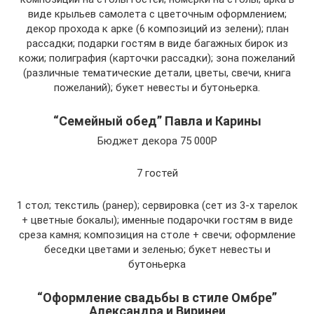
виде крыльев самолета с цветочным оформлением;
декор прохода к арке (6 композиций из зелени); план
рассадки; подарки гостям в виде багажных бирок из
кожи; полиграфия (карточки рассадки); зона пожеланий
(различные тематические детали, цветы, свечи, книга
пожеланий); букет невесты и бутоньерка.
“Семейный обед” Павла и Карины
Бюджет декора 75 000Р
7 гостей
1 стол; текстиль (ранер); сервировка (сет из 3-х тарелок
+ цветные бокалы); именные подарочки гостям в виде
среза камня; композиция на столе + свечи; оформление
беседки цветами и зеленью; букет невесты и
бутоньерка
“Оформление свадьбы в стиле Омбре”
Александра и Виринеи