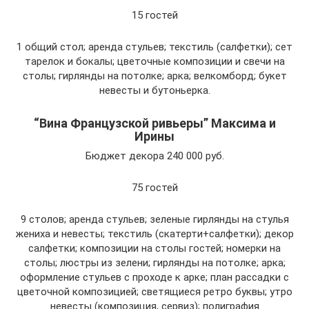
15 гостей
1 общий стол; аренда стульев; текстиль (салфетки); сет
тарелок и бокалы; цветочные композиции и свечи на
столы; гирлянды на потолке; арка; велкомборд; букет
невесты и бутоньерка.
“Вина Французской ривьеры” Максима и
Ирины
Бюджет декора 240 000 руб.
75 гостей
9 столов; аренда стульев; зеленые гирлянды на стулья
жениха и невесты; текстиль (скатерти+салфетки); декор
салфетки; композиции на столы гостей; номерки на
столы; люстры из зелени; гирлянды на потолке; арка;
оформление стульев с проходе к арке; план рассадки с
цветочной композицией; светящиеся ретро буквы; утро
невесты (композиция, сервиз); полиграфия