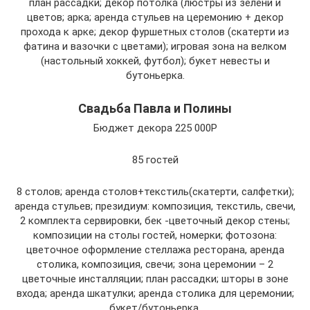
план рассадки; декор потолка (люстры из зелени и
цветов; арка; аренда стульев на церемонию + декор
прохода к арке; декор фуршетных столов (скатерти из
фатина и вазочки с цветами); игровая зона на велком
(настольный хоккей, футбол); букет невесты и
бутоньерка.
Свадьба Павла и Полины
Бюджет декора 225 000Р
85 гостей
8 столов; аренда столов+текстиль(скатерти, салфетки);
аренда стульев; президиум: композиция, текстиль, свечи,
2 комплекта сервировки, бек -цветочный декор стены;
композиции на столы гостей, номерки; фотозона:
цветочное оформление стеллажа ресторана, аренда
столика, композиция, свечи; зона церемонии – 2
цветочные инсталляции; план рассадки; шторы в зоне
входа; аренда шкатулки; аренда столика для церемонии;
букет/бутоньерка.