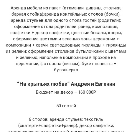
Аренда мебели из палет (атаманки, диваны, столики,
барная стойка);аренда коктейльных столов (бочки);
аренда стульев для одного стола гостей (родители);
оформление стола родителей: ранер, композиция,
салфетки + декор салфетки, цветные бокалы; ковры;
оформление цветами и зеленью зоны церемонии +
композиции + свечи; светодиодные гирлянды + гирлянды
из зелени; оформление столиков бутылочками с цветами
и зеленью; напольные композиции в проходе на
церемонии; фотозона (вигвам); букет невесты +
бутоньерка
“На крыльях любви” Андрея и Евгении
Бюджет на декор – 160 000Р
50 гостей
6 столов; аренда стульев; текстиль
(скатерти+салфетки+ранер); декор салфетки;
композиции на столы гостей; номерки на столы; арка в