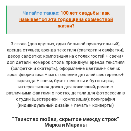
Читайте также:
100 лет свадьбы: как
называется эта годовщина совместной
жизни?
3 стола (два круглых, один большой прямоугольный);
аренда стульев; аренда текстиля (скатерти и салфетки);
декор салфетки; композиция на столах гостей + свечи+
доп детали; номерок стола; президиум: аренда текстиля
(салфетки и скатерть), оформление цветами+ свечи;
арка: флористика + изготовление деталей шестеренок+
гирлянда + свечи; букет невесты и бутоньерка;
интерактивная доска для пожеланий; рамки с
различными фактами о гостях; детали для фотосессии в
студии (шестеренки + композиция); полиграфия
(индивидуальный дизайн + печать+ конверты)
“Таинство любви, скрытое между строк”
Марка и Марины