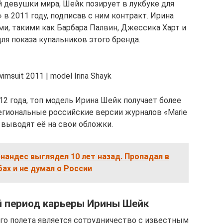
 девушки мира, Шейк позирует в лукбуке для
t» в 2011 году, подписав с ним контракт. Ирина
и, такими как Барбара Палвин, Джессика Харт и
ля показа купальников этого бренда.
wimsuit 2011 | model Irina Shayk
12 года, топ модель Ирина Шейк получает более
егиональные российские версии журналов «Marie
r» выводят её на свои обложки.
нандес выглядел 10 лет назад. Пропадал в
ах и не думал о России
 период карьеры Ирины Шейк
 полета является сотрудничество с известным