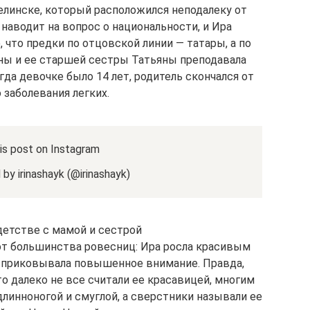
елинске, который расположился неподалеку от
наводит на вопрос о национальности, и Ира
 что предки по отцовской линии — татары, а по
ны и ее старшей сестры Татьяны преподавала
огда девочке было 14 лет, родитель скончался от
 заболевания легких.
is post on Instagram
by irinashayk (@irinashayk)
детстве с мамой и сестрой
от большинства ровесниц: Ира росла красивым
ь, приковывала повышенное внимание. Правда,
о далеко не все считали ее красавицей, многим
линноногой и смуглой, а сверстники называли ее