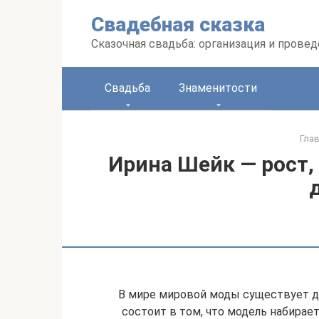
Перейти
Свадебная сказка
к
контенту
Сказочная свадьба: организация и прове
Свадьба
Знаменитости
Гла
Ирина Шейк — рост,
В мире мировой моды существует д
состоит в том, что модель набирае