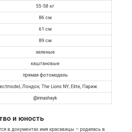
55-58 кг
86 см
61 см
89 см
зеленые
каштановые
прямая фотомодель
ectmodel, Лондон; The Lions NY; Elite, Париж
@irinashayk
тво и юность
тся в документах имя красавицы — родилась в