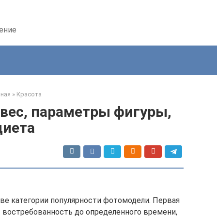
дение
вная
»
Красота
 вес, параметры фигуры,
диета
ве категории популярности фотомодели. Первая
т востребованность до определенного времени,