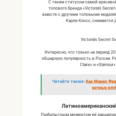
С таким статусом самой красивой
топового бренда «Victoria’s Secre
вместе с другими топовыми моделям
Карли Клосс, снимается д
Victoria’s Secret S
Интересно, что только на период 20
обширную популярность в России. Р
Claire» и «Glamou
Читайте также:
Как Марио Фер
ночных клуб
Латиноамериканский
Любопытным моментом её карьерного