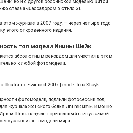
Шейк, но и с другой российской моделью Витой
кже стала амбассадором в стиле SI.
 этом журнале в 2007 году, — через четыре года
ку этого откровенного издания.
ность топ модели Инины Шейк
вляется абсолютным рекордом для участия в этом
ительно к любой фотомодели.
Illustrated Swimsuit 2007 | model Irina Shayk
ярности фотомодели, подлили фотосессии под
ля журнала женского белья «Intimissimi». Именно
ь Ирина Шейк получает признанный статус самой
 сексуальной фотомодели мира.