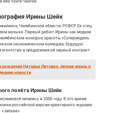
 или Чунга-Чангой.
иография Ирины Шейк
желинск, Челябинской области, РСФСР. Ее отец
елем музыки. Первый дебют Ирины как модели
в челябинском конкурсе красоты «Супермодель
бинском экономическом колледже, будущую
 агентстве и предложили ей первый контракт.
а рождения Натальи Литовко, личная жизнь и
ледние новости
ного полёта Ирины Шейк
сламовой началась в 2006 году. В это время
ложки российской версии креативного журнала
«Jalouse».