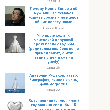
О детях
Почему Ирина Винер и её
муж Алишер Усманов
живут порознь и не имеют
общих наследников
Персоны-star
Что происходит с
чеченской девушкой
сразу после свадьбы
(родителям она больше не
принадлежит, а муж
ездит с ней даже на
учебу)
Свадьба
Анатолий Рудаков, актер:
биография, личная жизнь,
фильмография
Свадьба
Хрустальная (стеклянная)
годовщина свадьбы: 15
лет совместной жизни