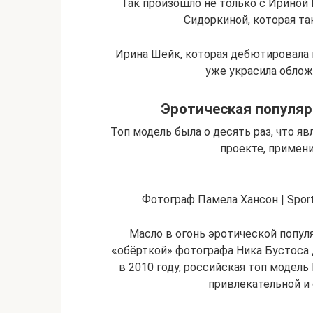
Так произошло не только с Ириной 
Сидоркиной, которая та
Ирина Шейк, которая дебютировала в
уже украсила облож
Эротическая популяр
Топ модель была о десять раз, что я
проекте, примен
Фотограф Памела Хансон | Sports 
Масло в огонь эротической попул
«обёрткой» фотографа Ника Бустоса д
в 2010 году, российская топ модел
привлекательной и