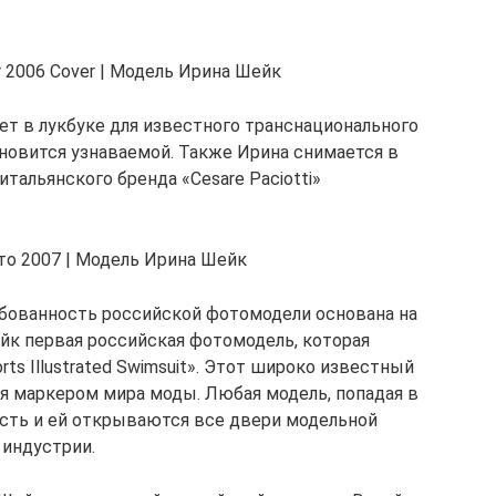
er 2006 Cover | Модель Ирина Шейк
ет в лукбуке для известного транснационального
ановится узнаваемой. Также Ирина снимается в
тальянского бренда «Cesare Paciotti»
то 2007 | Модель Ирина Шейк
ебованность российской фотомодели основана на
йк первая российская фотомодель, которая
ts Illustrated Swimsuit». Этот широко известный
я маркером мира моды. Любая модель, попадая в
ость и ей открываются все двери модельной
индустрии.