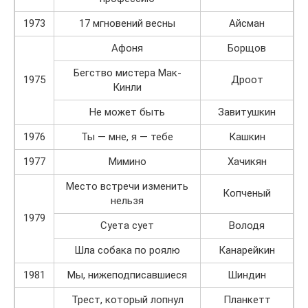
1973
17 мгновений весны
Айсман
Афоня
Борщов
Бегство мистера Мак-
1975
Дроот
Кинли
Не может быть
Завитушкин
1976
Ты — мне, я — тебе
Кашкин
1977
Мимино
Хачикян
Место встречи изменить
Копченый
нельзя
1979
Суета сует
Володя
Шла собака по роялю
Канарейкин
1981
Мы, нижеподписавшиеся
Шиндин
Трест, который лопнул
Планкетт