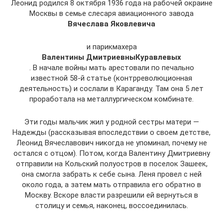
Леонид родился 8 октября 1936 года на рабочей окраине
Москвы в семье слесаря авиационного завода
Вячеслава Яковлевича
и парикмахера
Валентины Дмитриевны
Куравлевых
. В начале войны мать арестовали по печально
известной 58-й статье (контрреволюционная
деятельность) и сослали в Караганду. Там она 5 лет
проработала на металлургическом комбинате.
Эти годы мальчик жил у родной сестры матери —
Надежды (рассказывая впоследствии о своем детстве,
Леонид Вячеславович никогда не упоминал, почему не
остался с отцом). Потом, когда Валентину Дмитриевну
отправили на Кольский полуостров в поселок Зашеек,
она смогла забрать к себе сына. Леня провел с ней
около года, а затем мать отправила его обратно в
Москву. Вскоре власти разрешили ей вернуться в
столицу и семья, наконец, воссоединилась.