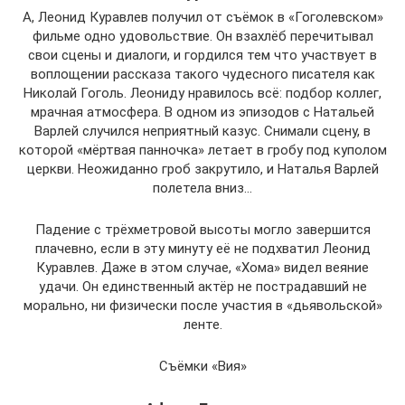
А, Леонид Куравлев получил от съёмок в «Гоголевском»
фильме одно удовольствие. Он взахлёб перечитывал
свои сцены и диалоги, и гордился тем что участвует в
воплощении рассказа такого чудесного писателя как
Николай Гоголь. Леониду нравилось всё: подбор коллег,
мрачная атмосфера. В одном из эпизодов с Натальей
Варлей случился неприятный казус. Снимали сцену, в
которой «мёртвая панночка» летает в гробу под куполом
церкви. Неожиданно гроб закрутило, и Наталья Варлей
полетела вниз…
Падение с трёхметровой высоты могло завершится
плачевно, если в эту минуту её не подхватил Леонид
Куравлев. Даже в этом случае, «Хома» видел веяние
удачи. Он единственный актёр не пострадавший не
морально, ни физически после участия в «дьявольской»
ленте.
Съёмки «Вия»