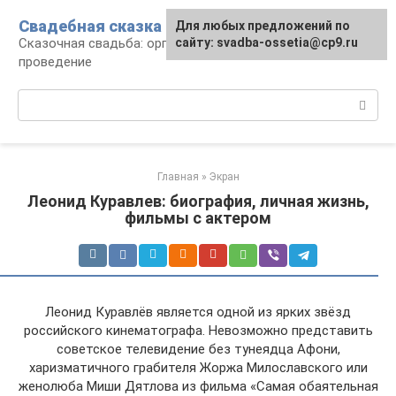
Перейти
Свадебная сказка
Для любых предложений по
к
Сказочная свадьба: организация и
сайту: svadba-ossetia@cp9.ru
контенту
проведение
Поиск:
Главная
»
Экран
Леонид Куравлев: биография, личная жизнь,
фильмы с актером
Леонид Куравлёв является одной из ярких звёзд
российского кинематографа. Невозможно представить
советское телевидение без тунеядца Афони,
харизматичного грабителя Жоржа Милославского или
женолюба Миши Дятлова из фильма «Самая обаятельная