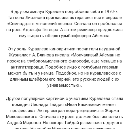
В другом амплуа Куравлев попробовал себя в 1970-х.
Татьяна Лиознова пригласила актера сняться в сериале
«Семнадцать мгновений весны». Сначала он пробовался
на роль Адольфа Гитлера. А затем режиссер предложила
ему сыграть оберштурмбанфюрера Айсмана.
Эту роль Куравлева кинокритики посчитали неудачной.
Журналист А. Блинова писала: «Молчаливый Айсман не
похож на глубокомысленного философа, еще меньше на
антигитлеровца. Подобное лицо с голубыми глазами
может быть и у немца. Подобное, но не куравлевское с
длинным шлейфом его парней, его русских людей с их
узнаваемостью».
Другой популярной картиной с участием Куравлева стала
комедия Леонида Гайдая «Иван Васильевич меняет
профессию». Актер сыграл вора-рецидивиста Жоржа
Милославского. Сначала эту роль должен был исполнить
Андрей Миронов. Но вскоре Гайдай решил взять другого
актера. На пробах Миронов показался режиссеру