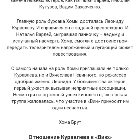
замечательных актёров, как Наталья Варлей, Николай
Кутузов, Вадим Захарченко.
Главную роль бурсака Хомы досталась Леониду
Куравлеву. И справился он с задачей превосходно. И
Наталья Варлей, сыгравшая панночку – ведьму, и
испуганный насмерть Хома, смогли с достоинством
передать телезрителям напряжённый и пугающий сюжет
повествования.
С самого начала на роль Хомы приглашали не только
Куравлева, но и Вячеслава Невинного, но режиссёр
одобрил именно Леонида. У большинства актёров
первый ужастик вызывал неприятные ассоциации.
Несмотря на огромный успех киноленты, актёрская
труппа жаловалась, что участие в «Вии» приносит им
одни несчастья.
Хома Брут
Отношение Куравлева к «Вию»