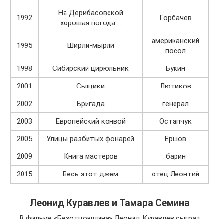
На Дерибасовской
1992
Горбачев
хорошая погода….
американский
1995
Ширли-мырли
посол
1998
Сибирский цирюльник
Букин
2001
Сыщики
Лютиков
2002
Бригада
генерал
2003
Европейский конвой
Остапчук
2005
Улицы разбитых фонарей
Ершов
2009
Книга мастеров
барин
2015
Весь этот джем
отец Леонтий
Леонид Куравлев и Тамара Семина
В фильме «Безотцовщина» Леонид Куравлев сыграл