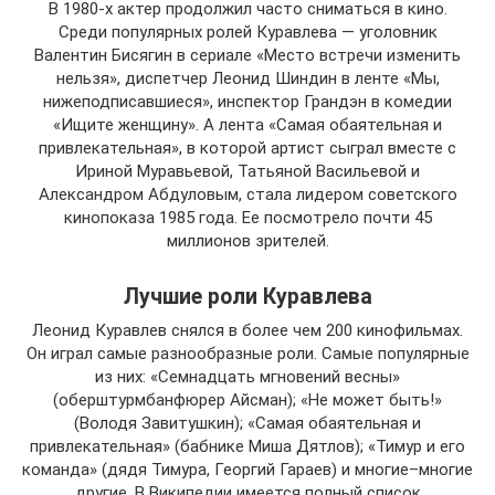
В 1980-х актер продолжил часто сниматься в кино.
Среди популярных ролей Куравлева — уголовник
Валентин Бисягин в сериале «Место встречи изменить
нельзя», диспетчер Леонид Шиндин в ленте «Мы,
нижеподписавшиеся», инспектор Грандэн в комедии
«Ищите женщину». А лента «Самая обаятельная и
привлекательная», в которой артист сыграл вместе с
Ириной Муравьевой, Татьяной Васильевой и
Александром Абдуловым, стала лидером советского
кинопоказа 1985 года. Ее посмотрело почти 45
миллионов зрителей.
Лучшие роли Куравлева
Леонид Куравлев снялся в более чем 200 кинофильмах.
Он играл самые разнообразные роли. Самые популярные
из них: «Семнадцать мгновений весны»
(оберштурмбанфюрер Айсман); «Не может быть!»
(Володя Завитушкин); «Самая обаятельная и
привлекательная» (бабнике Миша Дятлов); «Тимур и его
команда» (дядя Тимура, Георгий Гараев) и многие–многие
другие. В Википедии имеется полный список