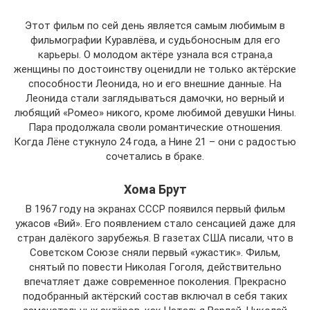
Этот фильм по сей день является самым любимым в
фильмографии Куравлёва, и судьбоносным для его
карьеры. О молодом актёре узнала вся страна,а
женщины по достоинству оценидли не только актёрские
способности Леонида, но и его внешние данные. На
Леонида стали заглядываться дамочки, но верный и
любящий «Ромео» никого, кроме любимой девушки Нины.
Пара продолжала своли романтические отношения.
Когда Лёне стукнуло 24 года, а Нине 21 – они с радостью
сочетались в браке.
Хома Брут
В 1967 году на экранах СССР появился первый фильм
ужасов «Вий». Его появлением стало сенсацией даже для
стран далёкого зарубежья. В газетах США писали, что в
Советском Союзе сняли первый «ужастик». Фильм,
снятый по повести Николая Гоголя, действительно
впечатляет даже современное поколения. Прекрасно
подобранный актёрский состав включал в себя таких