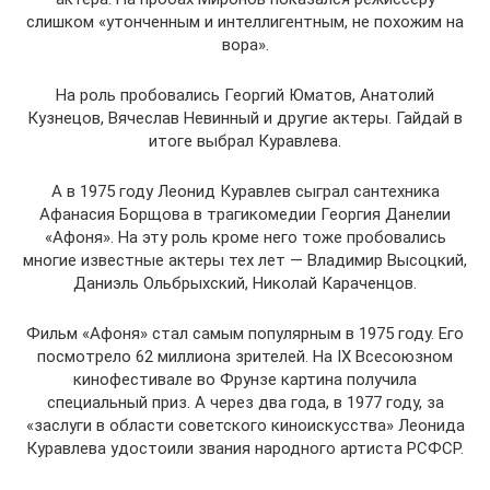
слишком «утонченным и интеллигентным, не похожим на
вора».
На роль пробовались Георгий Юматов, Анатолий
Кузнецов, Вячеслав Невинный и другие актеры. Гайдай в
итоге выбрал Куравлева.
А в 1975 году Леонид Куравлев сыграл сантехника
Афанасия Борщова в трагикомедии Георгия Данелии
«Афоня». На эту роль кроме него тоже пробовались
многие известные актеры тех лет — Владимир Высоцкий,
Даниэль Ольбрыхский, Николай Караченцов.
Фильм «Афоня» стал самым популярным в 1975 году. Его
посмотрело 62 миллиона зрителей. На IX Всесоюзном
кинофестивале во Фрунзе картина получила
специальный приз. А через два года, в 1977 году, за
«заслуги в области советского киноискусства» Леонида
Куравлева удостоили звания народного артиста РСФСР.