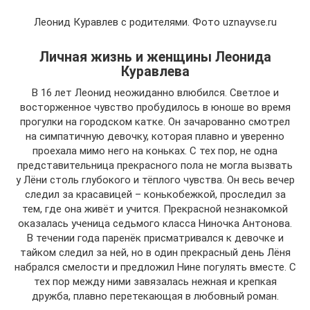
Леонид Куравлев с родителями. Фото uznayvse.ru
Личная жизнь и женщины Леонида
Куравлева
В 16 лет Леонид неожиданно влюбился. Светлое и
восторженное чувство пробудилось в юноше во время
прогулки на городском катке. Он зачарованно смотрел
на симпатичную девочку, которая плавно и уверенно
проехала мимо него на коньках. С тех пор, не одна
представительница прекрасного пола не могла вызвать
у Лёни столь глубокого и тёплого чувства. Он весь вечер
следил за красавицей – конькобежкой, проследил за
тем, где она живёт и учится. Прекрасной незнакомкой
оказалась ученица седьмого класса Ниночка Антонова.
В течении года паренёк присматривался к девочке и
тайком следил за ней, но в один прекрасный день Лёня
набрался смелости и предложил Нине погулять вместе. С
тех пор между ними завязалась нежная и крепкая
дружба, плавно перетекающая в любовный роман.