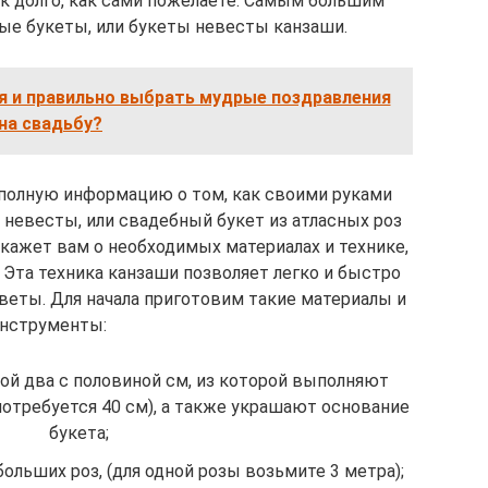
ак долго, как сами пожелаете. Самым большим
ые букеты, или букеты невесты канзаши.
я и правильно выбрать мудрые поздравления
на свадьбу?
 полную информацию о том, как своими руками
 невесты, или свадебный букет из атласных роз
кажет вам о необходимых материалах и технике,
 Эта техника канзаши позволяет легко и быстро
веты. Для начала приготовим такие материалы и
нструменты:
ной два с половиной см, из которой выполняют
потребуется 40 см), а также украшают основание
букета;
больших роз, (для одной розы возьмите 3 метра);