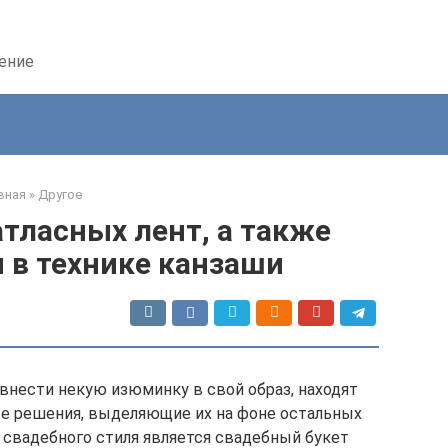
дение
вная
»
Другое
атласных лент, а также
 в технике канзаши
нести некую изюминку в свой образ, находят
е решения, выделяющие их на фоне остальных
 свадебного стиля является свадебный букет