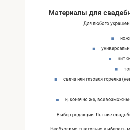
Материалы для свадебн
Для любого украшени
нож
универсальны
нитки
то
свеча или газовая горелка (н
и, конечно же, всевозможные
Выбор редакции: Летние свадеб
Необходимо тщательно выбирать м