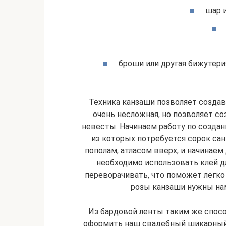
шар и
броши или другая бижутер
Техника канзаши позволяет создав
очень несложная, но позволяет с
невесты. Начинаем работу по создан
из которых потребуется сорок са
пополам, атласом вверх, и начинаем
необходимо использовать клей дл
переворачивать, что поможет легко
розы канзаши нужны нам
Из бардовой ленты таким же спосо
оформить наш свадебный шикарный 