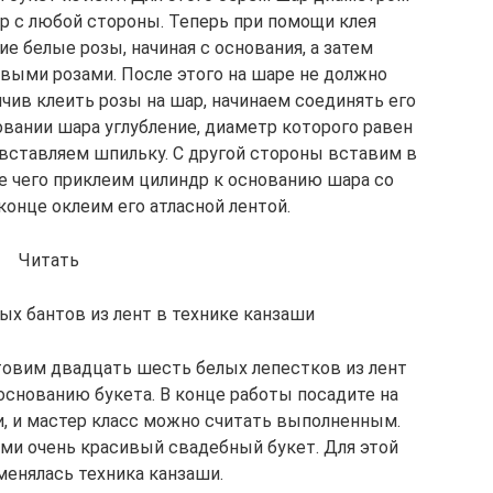
тр с любой стороны. Теперь при помощи клея
е белые розы, начиная с основания, а затем
выми розами. После этого на шаре не должно
чив клеить розы на шар, начинаем соединять его
овании шара углубление, диаметр которого равен
 вставляем шпильку. С другой стороны вставим в
е чего приклеим цилиндр к основанию шара со
конце оклеим его атласной лентой.
Читать
ых бантов из лент в технике канзаши
товим двадцать шесть белых лепестков из лент
 основанию букета. В конце работы посадите на
, и мастер класс можно считать выполненным.
ми очень красивый свадебный букет. Для этой
менялась техника канзаши.