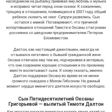
наследником на рыбалку, прививал ему любовь к музыке
и исправно читал перед сном сказки. К сожалению,
трещину в отношениях, появившуюся в 2007 году, общий
ребенок склеить не смог. Супруги развелись. Сын
остался с мамой. Поговаривают, что причиной
испортившихся отношений Тимоти и Оксаны стал роман
россиянки со шведским предпринимателем Петером
Бломквистом.
Далтон, как настоящий джентльмен, никогда не
отзывался негативно о бывшей гражданской жене.
Оксана отвечала ему тем же, подчеркивая в интервью,
что они сохранили хорошие отношения и по-прежнему
вместе воспитывают сына. К слову сказать, именно
Далтон поддержал Оксану во время ее не менее
громкого скандала с Мэлом Гибсоном. На данный
момент сердце именитого деятеля искусств свободно.
Сын Пятидесятилетней Оксаны
Григорьевой — вылитый Тимоти Далтон
Как простая русская пианистка родила двоих детей от