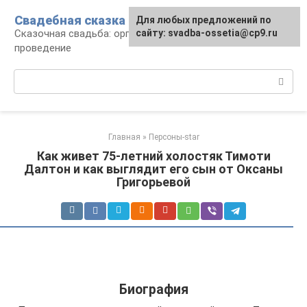
Перейти
Свадебная сказка
Для любых предложений по
к
Сказочная свадьба: организация и
сайту: svadba-ossetia@cp9.ru
контенту
проведение
Поиск:
Главная
»
Персоны-star
Как живет 75-летний холостяк Тимоти
Далтон и как выглядит его сын от Оксаны
Григорьевой
Биография