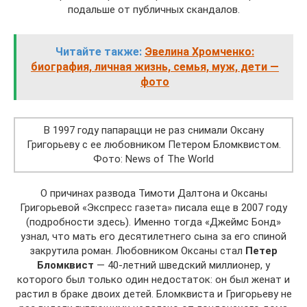
подальше от публичных скандалов.
Читайте также:
Эвелина Хромченко:
биография, личная жизнь, семья, муж, дети —
фото
В 1997 году папарацци не раз снимали Оксану
Григорьеву с ее любовником Петером Бломквистом.
Фото: News of The World
О причинах развода Тимоти Далтона и Оксаны
Григорьевой «Экспресс газета» писала еще в 2007 году
(подробности здесь). Именно тогда «Джеймс Бонд»
узнал, что мать его десятилетнего сына за его спиной
закрутила роман. Любовником Оксаны стал
Петер
Бломквист
— 40-летний шведский миллионер, у
которого был только один недостаток: он был женат и
растил в браке двоих детей. Бломквиста и Григорьеву не