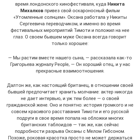
время лондонского кинофестиваля, куда
Никита
Михалков
привез свой оскароносный фильм
«Утомленные солнцем». Оксана работала у Никиты
Сергеевича переводчиком, и именно во время
фестивальных мероприятий Тимоти и положил на нее
глаз. О своем бывшем муже Оксана всегда говорит
только хорошее:
— Мы растим вместе нашего сына, — рассказала как-то
Григорьева журналу People, — Он хороший отец, и у нас
прекрасные взаимоотношения.
Далтон же, как настоящий британец, в отношении своей
бывшей предпочитает хранить молчание: актер никогда
не дает интервью, и уж тем более — о своей
гражданской жене. Оно и понятно: история громкого и не
совсем красивого расставания Тимоти и его русской
подруги в свое время попала на обложки многих
британских таблоидов — так же, как сейчас
подробности разрыва Оксаны с Мелом Гибсоном.
Похоже, роковая красотка просто не может держаться