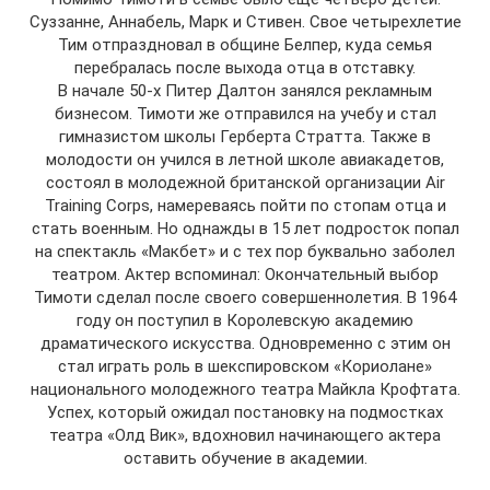
Суззанне, Аннабель, Марк и Стивен. Свое четырехлетие
Тим отпраздновал в общине Белпер, куда семья
перебралась после выхода отца в отставку.
В начале 50-х Питер Далтон занялся рекламным
бизнесом. Тимоти же отправился на учебу и стал
гимназистом школы Герберта Стратта. Также в
молодости он учился в летной школе авиакадетов,
состоял в молодежной британской организации Air
Training Corps, намереваясь пойти по стопам отца и
стать военным. Но однажды в 15 лет подросток попал
на спектакль «Макбет» и с тех пор буквально заболел
театром. Актер вспоминал: Окончательный выбор
Тимоти сделал после своего совершеннолетия. В 1964
году он поступил в Королевскую академию
драматического искусства. Одновременно с этим он
стал играть роль в шекспировском «Кориолане»
национального молодежного театра Майкла Крофтата.
Успех, который ожидал постановку на подмостках
театра «Олд Вик», вдохновил начинающего актера
оставить обучение в академии.