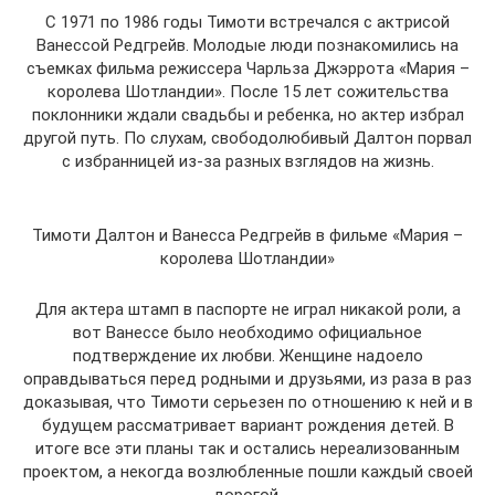
С 1971 по 1986 годы Тимоти встречался с актрисой
Ванессой Редгрейв. Молодые люди познакомились на
съемках фильма режиссера Чарльза Джэррота «Мария –
королева Шотландии». После 15 лет сожительства
поклонники ждали свадьбы и ребенка, но актер избрал
другой путь. По слухам, свободолюбивый Далтон порвал
с избранницей из-за разных взглядов на жизнь.
Тимоти Далтон и Ванесса Редгрейв в фильме «Мария –
королева Шотландии»
Для актера штамп в паспорте не играл никакой роли, а
вот Ванессе было необходимо официальное
подтверждение их любви. Женщине надоело
оправдываться перед родными и друзьями, из раза в раз
доказывая, что Тимоти серьезен по отношению к ней и в
будущем рассматривает вариант рождения детей. В
итоге все эти планы так и остались нереализованным
проектом, а некогда возлюбленные пошли каждый своей