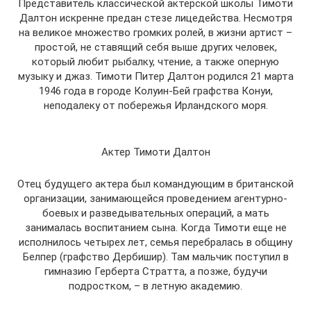
Представитель классической актерской школы Тимоти
Далтон искренне предан стезе лицедейства. Несмотря
на великое множество громких ролей, в жизни артист –
простой, не ставящий себя выше других человек,
который любит рыбалку, чтение, а также оперную
музыку и джаз. Тимоти Питер Далтон родился 21 марта
1946 года в городе Колуин-Бей графства Конуи,
неподалеку от побережья Ирландского моря.
Актер Тимоти Далтон
Отец будущего актера был командующим в британской
организации, занимающейся проведением агентурно-
боевых и разведывательных операций, а мать
занималась воспитанием сына. Когда Тимоти еще не
исполнилось четырех лет, семья перебралась в общину
Белпер (графство Дербишир). Там мальчик поступил в
гимназию Герберта Стратта, а позже, будучи
подростком, – в летную академию.