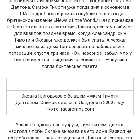
раз видели гуляющими недалеко от лондонского дома
Далтона. Сам же Тимоти уже тогда жил в основном в
США. Подробности романа опубликовало тогда
британское издание «News of the World»: швед приезжал
к Оксане только в отсутствие Далтона, причем выбирал
для визитов позднее время, когда Александр, сын
Тимоти и Оксаны, уже должен был спать. А уезжал
миллионер из дома Григорьевой, по наблюдению
папарацци, спустя три часа. «Он, наверное, забыл, что у
Тимоти имеется… лицензия на убийство», — шутила
тогда британская газета.
Оксана Григорьева с бывшим мужем Тимоти
Далтоном. Снимок сделан в Лондоне в 2000 году.
Фото: radaronline.com
Узнав об адюльтере супруги, Тимоти немедленно
настоял, чтобы Оксана выехала из его дома. Развод не
потребовался — ведь официально Далтон и Григорьева