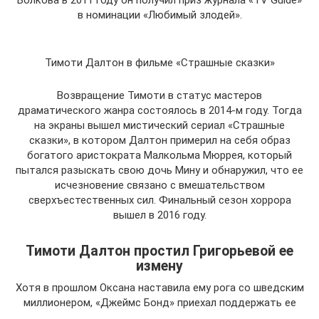
Волкова в 2011 году он получил приз журнала «TV Guide»
в номинации «Любимый злодей».
Тимоти Далтон в фильме «Страшные сказки»
Возвращение Тимоти в статус мастеров
драматического жанра состоялось в 2014-м году. Тогда
на экраны вышел мистический сериал «Страшные
сказки», в котором Далтон примерил на себя образ
богатого аристократа Малкольма Мюррея, который
пытался разыскать свою дочь Мину и обнаружил, что ее
исчезновение связано с вмешательством
сверхъестественных сил. Финальный сезон хоррора
вышел в 2016 году.
Тимоти Далтон простил Григорьевой ее
измену
Хотя в прошлом Оксана наставила ему рога со шведским
миллионером, «Джеймс Бонд» приехал поддержать ее