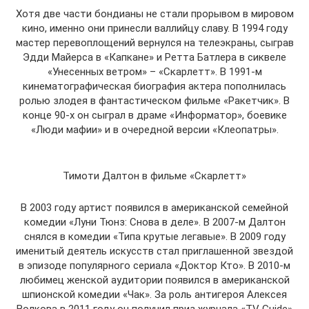
Хотя две части бондианы не стали прорывом в мировом
кино, именно они принесли валлийцу славу. В 1994 году
мастер перевоплощений вернулся на телеэкраны, сыграв
Эдди Майерса в «Капкане» и Ретта Батлера в сиквеле
«Унесенных ветром» – «Скарлетт». В 1991-м
кинематографическая биография актера пополнилась
ролью злодея в фантастическом фильме «Ракетчик». В
конце 90-х он сыграл в драме «Информатор», боевике
«Люди мафии» и в очередной версии «Клеопатры».
Тимоти Далтон в фильме «Скарлетт»
В 2003 году артист появился в американской семейной
комедии «Луни Тюнз: Снова в деле». В 2007-м Далтон
снялся в комедии «Типа крутые легавые». В 2009 году
именитый деятель искусств стал приглашенной звездой
в эпизоде популярного сериала «Доктор Кто». В 2010-м
любимец женской аудитории появился в американской
шпионской комедии «Чак». За роль антигероя Алексея