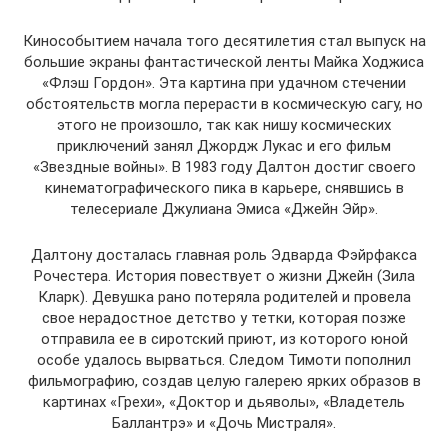
Кинособытием начала того десятилетия стал выпуск на
большие экраны фантастической ленты Майка Ходжиса
«Флэш Гордон». Эта картина при удачном стечении
обстоятельств могла перерасти в космическую сагу, но
этого не произошло, так как нишу космических
приключений занял Джордж Лукас и его фильм
«Звездные войны». В 1983 году Далтон достиг своего
кинематографического пика в карьере, снявшись в
телесериале Джулиана Эмиса «Джейн Эйр».
Далтону досталась главная роль Эдварда Фэйрфакса
Рочестера. История повествует о жизни Джейн (Зила
Кларк). Девушка рано потеряла родителей и провела
свое нерадостное детство у тетки, которая позже
отправила ее в сиротский приют, из которого юной
особе удалось вырваться. Следом Тимоти пополнил
фильмографию, создав целую галерею ярких образов в
картинах «Грехи», «Доктор и дьяволы», «Владетель
Баллантрэ» и «Дочь Мистраля».