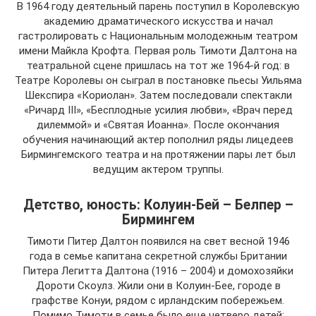
В 1964 году деятельный парень поступил в Королевскую
академию драматического искусства и начал
гастролировать с Национальным молодежным театром
имени Майкла Крофта. Первая роль Тимоти Далтона на
театральной сцене пришлась на тот же 1964-й год: в
Театре Королевы он сыграл в постановке пьесы Уильяма
Шекспира «Кориолан». Затем последовали спектакли
«Ричард III», «Бесплодные усилия любви», «Врач перед
дилеммой» и «Святая Иоанна». После окончания
обучения начинающий актер пополнил ряды лицедеев
Бирмингемского театра и на протяжении пары лет был
ведущим актером труппы.
Детство, юность: Колуин-Бей – Белпер –
Бирмингем
Тимоти Питер Далтон появился на свет весной 1946
года в семье капитана секретной службы Британии
Питера Легитта Далтона (1916 – 2004) и домохозяйки
Дороти Скоулз. Жили они в Колуин-Бее, городе в
графстве Конуи, рядом с ирландским побережьем.
Помимо Тимоти в семье было еще четверо детей: