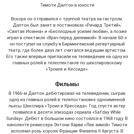
Тимоти Далтон в юности
Вскоре он отправился с труппой театра на гастроли.
Далтон был занят в постановках «Ричард Третий»,
«Святая Иоанна» и «Бесплодные усилия любви», а позже
играл в спектакле «Врач перед дилеммой». В начале 60-х
он поступил на службу в Бирмингемский репертуарный
театр, где более двух лет считался ведущим артистом.
Его также впервые пригласили на телевидение на одну из
главных ролей в телеспектакле по шекспировскому
«Троиле и Кессиде».
Фильмы
В 1966-м Далтон дебютировал на телевидении, сыграв
одну из главных ролей в телепостановке одноименной
пьесы Шекспира «Троил и Крессида». Год спустя актер
появился в десяти эпизодах сериала «Sat’day While
Sunday». Дебют в большом кино состоялся в 1968 году. В
киноленте режиссера Энтони Харви «Лев зимой» Тимоти
исполнил роль короля Франции Филиппа II Августа. В