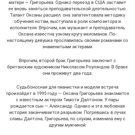
матери — Григорьева. Однако переезд в США заставит
ее вновь заняться преподавательской деятельностью.
Талант Оксаны расцвел: она запатентовала методику
обучения нотам, выступала в роли композитора и
исполнителя. Впрочем, как музыкант и преподаватель
Оксана известна узкому кругу меломанов. По-
настоящему девушка прославилась своими романами со
знаменитыми актерами.
Впрочем, второй брак Григорьева заключит с
британским художником Николасом Роулэндом. В браке
они проживут два года.
Судьбоносная для пианистки и модели встреча
произойдет в 1995 году — Оксана Григорьева знакомится
с известным актером Тимоти Далтоном. У пары
рождается сын — Александр. Однако и эта любовная
история заканчивается разрывом. Погревшись в лучах
славы Далтона, Григорьева, по слухам, изменила ему с
другим мужчиной.