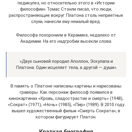
педикулез, но относительно этого в «Истории
философии» Томас Стэнли писал, что люди,
распространяющие вокруг Платона столь неприятные
слухи, нанесли ему немалый вред.
Философа похоронили в Керамике, недалеко от
Академии. На его надгробии высекли слова:
«Двух сыновей породил Аполлон, Эскулапа и
Платона. Один исцеляет тела, а другой — души».
В память о Платоне написаны картины и нарисованы
гравюры. Как персонаж философ появился в
кинокартинах «Кровь, сладострастие и смерть» (1948),
«Сократ» (1971), «Ночь» (1985), «Пир» (1989). В 2010 году
вышел художественный фильм «Смерть Сократа», в
котором фигурирует Платон.
Краткая биография