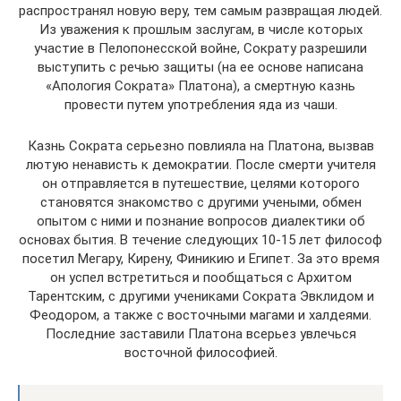
распространял новую веру, тем самым развращая людей.
Из уважения к прошлым заслугам, в числе которых
участие в Пелопонесской войне, Сократу разрешили
выступить с речью защиты (на ее основе написана
«Апология Сократа» Платона), а смертную казнь
провести путем употребления яда из чаши.
Казнь Сократа серьезно повлияла на Платона, вызвав
лютую ненависть к демократии. После смерти учителя
он отправляется в путешествие, целями которого
становятся знакомство с другими учеными, обмен
опытом с ними и познание вопросов диалектики об
основах бытия. В течение следующих 10-15 лет философ
посетил Мегару, Кирену, Финикию и Египет. За это время
он успел встретиться и пообщаться с Архитом
Тарентским, с другими учениками Сократа Эвклидом и
Феодором, а также с восточными магами и халдеями.
Последние заставили Платона всерьез увлечься
восточной философией.