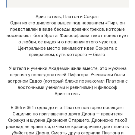
Аристотель, Платон и Сократ
Один из его диалогов вышел под названием «Пир», он
представлен в виде беседы древних греков, которые
восхваляют бога Эрота. Философский текст повествует
о любви, ее видах и о познании этого чувства.
Центральное место занимают идеи Сократа о
прекрасном, суть которого — благо.
Учителя и ученики Академии жили вместе, это мужчина
перенял у последователей Пифагора. Учениками были
астроном Евдох (который ближе познакомил Платона с
восточными учениями и религиями) и философ
Аристотель.
В 366 и 361 годах до н. э. Платон повторно посещает
Сицилию по приглашению друга Диона — правителя
Сиракуз и шурина Дионисия Старшего. Дионисию такой
расклад не нравится, о чем он красноречиво дает понять
убийством Диона. Смерть друга огорчила Платона и