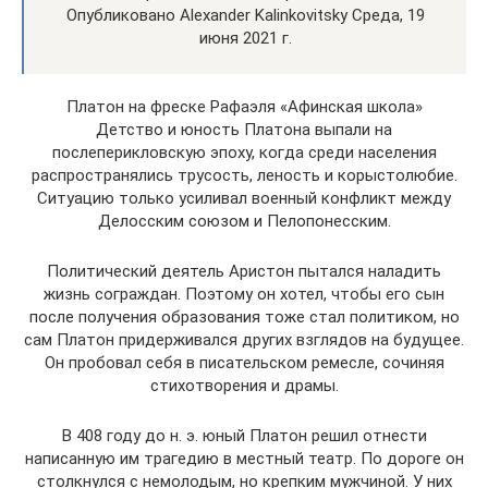
Опубликовано Alexander Kalinkovitsky Среда, 19
июня 2021 г.
Платон на фреске Рафаэля «Афинская школа»
Детство и юность Платона выпали на
послеперикловскую эпоху, когда среди населения
распространялись трусость, леность и корыстолюбие.
Ситуацию только усиливал военный конфликт между
Делосским союзом и Пелопонесским.
Политический деятель Аристон пытался наладить
жизнь сограждан. Поэтому он хотел, чтобы его сын
после получения образования тоже стал политиком, но
сам Платон придерживался других взглядов на будущее.
Он пробовал себя в писательском ремесле, сочиняя
стихотворения и драмы.
В 408 году до н. э. юный Платон решил отнести
написанную им трагедию в местный театр. По дороге он
столкнулся с немолодым, но крепким мужчиной. У них