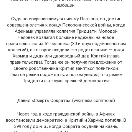
амбиции.
Судя по сохранившемуся письму Платона, он достиг
совершеннолетия к концу Пелопоннесской войны, когда
Афинами управляла коллегия Тридцати. Молодой
человек возлагал большие надежды на новое
правительство из 51 человека (30 и двух подчиненных им
коллегий), в которое входили его родственники — дядя
Хармид и дядя или двоюродный дед Критий (глава
правительства). Тогда же он получил предложение от
своего родственника Крития заняться политикой.
Платон решил подождать, а потом увидел, что режим
Тридцати еще хуже прежней демократии.
Давид «Смерть Сократа». (wikimedia.commons)
Через год в ходе гражданской войны в Афинах
восстановили демократию, а Критий и Хармид погибли. В
399 году до н. э., когда Сократа осудили на казнь,