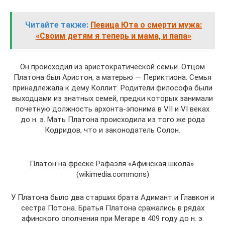
Читайте также:
Певица Юта о смерти мужа:
«Своим детям я теперь и мама, и папа»
Он происходил из аристократической семьи. Отцом
Платона был Аристон, а матерью — Периктиона. Семья
принадлежала к дему Коллит. Родители философа были
выходцами из знатных семей, предки которых занимали
почетную должность архонта-эпонима в VII и VI веках
до н. э. Мать Платона происходила из того же рода
Кодридов, что и законодатель Солон.
Платон на фреске Рафаэля «Афинская школа».
(wikimedia.commons)
У Платона было два старших брата Адимант и Главкон и
сестра Потона. Братья Платона сражались в рядах
афинского ополчения при Мегаре в 409 году до н. э.