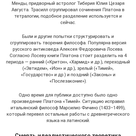
Менды, придворный астролог Тиберия Юлия Цезаря
Августа. Трасилл сгруппировал сочинения Платона в
тетралогии, подобное разделение используется и
сейчас.
Были и другие попытки структурировать и
сгруппировать творения философа. Популярна версия
русского антиковеда Алексея Федоровича Лосева.
Согласно Лосеву книги Платона стоит разделить на 4
периода — ранний («Критон», «Хармид» и др.), переходный
(«Эвтидем», «Ион» и др.), зрелый («Тимей»,
«Государство» и др.) и поздний («Законы» и
«Послезаконие»).
Одно время для публики доступно было одно
произведение Платона «Тимей». Ситуацию исправил
итальянский философ Марсилио Фичино (1433–1499),
который перевел остальные работы с древнегреческого
языка на латинский.
Смерть идеалистического теоретика