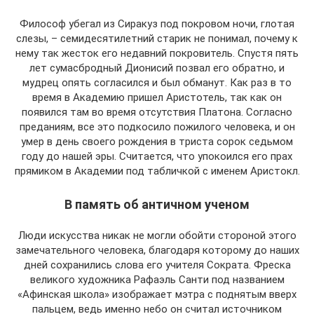
Философ убегал из Сиракуз под покровом ночи, глотая
слезы, – семидесятилетний старик не понимал, почему к
нему так жесток его недавний покровитель. Спустя пять
лет сумасбродный Дионисий позвал его обратно, и
мудрец опять согласился и был обманут. Как раз в то
время в Академию пришел Аристотель, так как он
появился там во время отсутствия Платона. Согласно
преданиям, все это подкосило пожилого человека, и он
умер в день своего рождения в триста сорок седьмом
году до нашей эры. Считается, что упокоился его прах
прямиком в Академии под табличкой с именем Аристокл.
В память об античном ученом
Люди искусства никак не могли обойти стороной этого
замечательного человека, благодаря которому до наших
дней сохранились слова его учителя Сократа. Фреска
великого художника Рафаэль Санти под названием
«Афинская школа» изображает мэтра с поднятым вверх
пальцем, ведь именно небо он считал источником