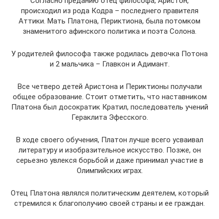
Согласно преданию отец философа, Аристон,
происходил из рода Кодра – последнего правителя
Аттики. Мать Платона, Периктиона, была потомком
знаменитого афинского политика и поэта Солона.
У родителей философа также родилась девочка Потона
и 2 мальчика – Главкон и Адимант.
Все четверо детей Аристона и Периктионы получали
общее образование. Стоит отметить, что наставником
Платона был досократик Кратил, последователь учений
Гераклита Эфесского.
В ходе своего обучения, Платон лучше всего усваивал
литературу и изобразительное искусство. Позже, он
серьезно увлекся борьбой и даже принимал участие в
Олимпийских играх.
Отец Платона являлся политическим деятелем, который
стремился к благополучию своей страны и ее граждан.