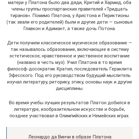
матери у Платона было два дяди, Критий и Хармид, оба
члены группы проспартанских правителей «Тридцать
тиранов». Помимо Платона, у Аристона и Периктионы
(так звали его родителей) были и другие дети — сыновья
Главкон и Адимант, а также дочь Потона.
Дети получили классическое мусическое образование —
так называлось образование, включающее в систему
эстетическое, нравственное и умственное воспитание
(названо в честь муз). Учил Платона в то время
философ-досократик Кратил, последователь Гераклита
Эфесского. Под его руководством будущий мыслитель
изучал литературу, риторику, этику, основы наук и другие
дисциплины.
Во время учебы лучших результатов Платон добился в
литературе, изобразительном искусстве и борьбе,
позднее участвовал в Олимпийских и Немейских играх.
Леонардо да Винчи в образе Платона