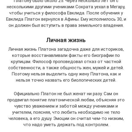
Платону было около 25. Через несколько лет он с
несколькими другими учениками Сократа уехал в Мегару,
чтобы учиться у философа Евклида. После обучения у
Евклида Платон вернулся в Афины. Ему исполнилось 30, и
он должен был вступить в права земельного владения.
Личная жизнь
Личная жизнь Платона загадочна даже для историков,
которые восстанавливали факты его биографии по
крупицам. Философ проповедовал отказ от частной
собственности, а также общность жен, мужей и детей.
Поэтому нельзя выделить одну жену Платона, как и
нельзя точно назвать его биологических детей.
Официально Платон не был женат ни разу. Сам он
продвигал понятие платонической любви, объясняя это
чувство уважением и заботой между учениками и
учителем, поясняя, что любить необходимо не тело
человека, а его душу. Эмоции он считал чем-то низким,
что надо уметь держать под контролем.