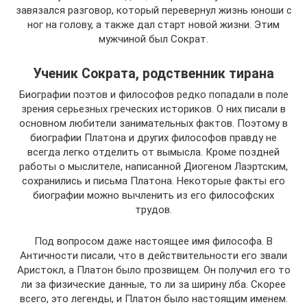
завязался разговор, который перевернул жизнь юноши с
ног на голову, а также дал старт новой жизни. Этим
мужчиной был Сократ.
Ученик Сократа, родственник тирана
Биографии поэтов и философов редко попадали в поле
зрения серьезных греческих историков. О них писали в
основном любители занимательных фактов. Поэтому в
биографии Платона и других философов правду не
всегда легко отделить от вымысла. Кроме поздней
работы о мыслителе, написанной Диогеном Лаэртским,
сохранились и письма Платона. Некоторые факты его
биографии можно вычленить из его философских
трудов.
Под вопросом даже настоящее имя философа. В
Античности писали, что в действительности его звали
Аристокл, а Платон было прозвищем. Он получил его то
ли за физические данные, то ли за ширину лба. Скорее
всего, это легенды, и Платон было настоящим именем.