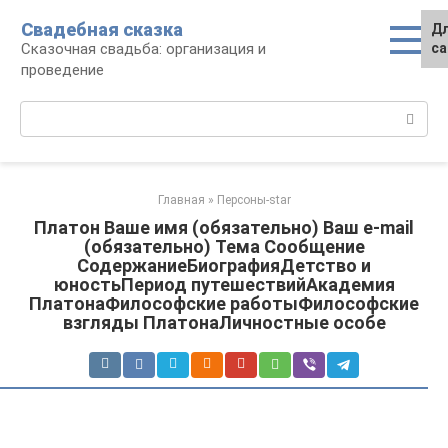
Перейти
Свадебная сказка
Дл
к
Сказочная свадьба: организация и
са
контенту
проведение
Поиск:
Главная
»
Персоны-star
Платон Ваше имя (обязательно) Ваш e-mail
(обязательно) Тема Сообщение
СодержаниеБиографияДетство и
юностьПериод путешествийАкадемия
ПлатонаФилософские работыФилософские
взгляды ПлатонаЛичностные особе