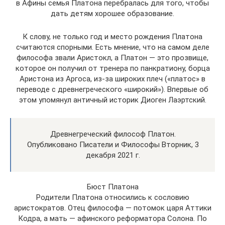
в Афины семья Платона перебралась для того, чтобы
дать детям хорошее образование.
К слову, не только год и место рождения Платона
считаются спорными. Есть мнение, что на самом деле
философа звали Аристокл, а Платон — это прозвище,
которое он получил от тренера по панкратиону, борца
Аристона из Аргоса, из-за широких плеч («платос» в
переводе с древнегреческого «широкий»). Впервые об
этом упомянул античный историк Диоген Лаэртский.
Древнегреческий философ Платон.
Опубликовано Писатели и Философы Вторник, 3
декабря 2021 г.
Бюст Платона
Родители Платона относились к сословию
аристократов. Отец философа — потомок царя Аттики
Кодра, а мать — афинского реформатора Солона. По