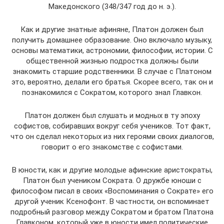
Македонского (348/347 год до н. э.).
Как и другие знатные афиняне, Платон должен был
получить домашнее образование. Оно включало музыку,
основы математики, астрономии, философии, истории. С
общественной жизнью подростка должны были
знакомить старшие родственники. В случае с Платоном
это, вероятно, делали его братья. Скорее всего, так он и
познакомился с Сократом, которого знал Главкон.
Платон должен был слушать и модных в ту эпоху
софистов, собиравших вокруг себя учеников. Тот факт,
что он сделал некоторых из них героями своих диалогов,
говорит о его знакомстве с софистами.
В юности, как и другие молодые афинские аристократы,
Платон был учеником Сократа. О дружбе юноши с
философом писал в своих «Воспоминания о Сократе» его
другой ученик Ксенофонт. В частности, он вспоминает
подробный разговор между Сократом и братом Платона
Главконом, который уже в юности имел политические