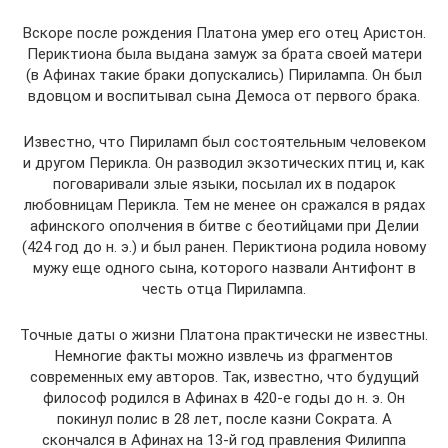
Вскоре после рождения Платона умер его отец Аристон.
Периктиона была выдана замуж за брата своей матери
(в Афинах такие браки допускались) Пирилампа. Он был
вдовцом и воспитывал сына Демоса от первого брака.
Известно, что Пириламп был состоятельным человеком
и другом Перикла. Он разводил экзотических птиц и, как
поговаривали злые языки, посылал их в подарок
любовницам Перикла. Тем не менее он сражался в рядах
афинского ополчения в битве с беотийцами при Делии
(424 год до н. э.) и был ранен. Периктиона родила новому
мужу еще одного сына, которого назвали Антифонт в
честь отца Пирилампа.
Точные даты о жизни Платона практически не известны.
Немногие факты можно извлечь из фрагментов
современных ему авторов. Так, известно, что будущий
философ родился в Афинах в 420-е годы до н. э. Он
покинул полис в 28 лет, после казни Сократа. А
скончался в Афинах на 13-й год правления Филиппа