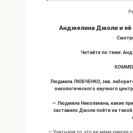
Р
Анджелина Джоли и её 
Смотри
Читайте по теме:
Анд
КОММЕ
Людмила ЛЮБЧЕНКО, зав. лаборато
онкологического научного центра
— Людмила Николаевна, какие при
заставило Джоли пойти на такой 
— Учитывая то, что ее мама умерла 