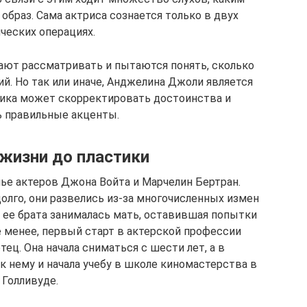
образ. Сама актриса сознается только в двух
ческих операциях.
ают рассматривать и пытаются понять, сколько
й. Но так или иначе, Анджелина Джоли является
тика может скорректировать достоинства и
ь правильные акценты.
жизни до пластики
ье актеров Джона Войта и Марчелин Бертран.
олго, они развелись из-за многочисленных измен
и ее брата занималась мать, оставившая попытки
е менее, первый старт в актерской профессии
ец. Она начала сниматься с шести лет, а в
к нему и начала учебу в школе киномастерства в
Голливуде.