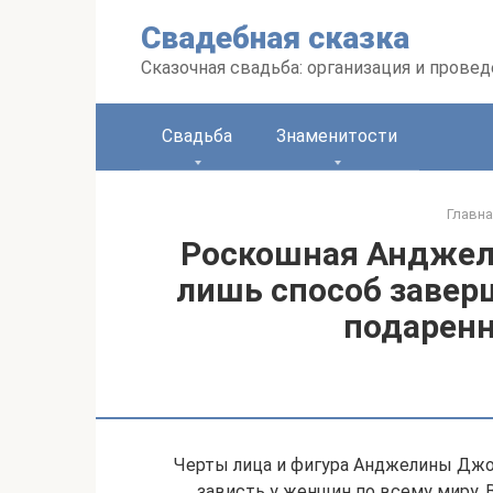
Перейти
Свадебная сказка
к
контенту
Сказочная свадьба: организация и прове
Свадьба
Знаменитости
Главна
Роскошная Анджел
лишь способ завер
подарен
Черты лица и фигура Анджелины Дж
зависть у женщин по всему миру. 