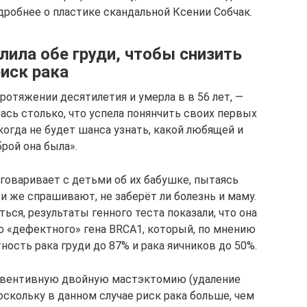
одробнее о пластике скандальной Ксении Собчак.
ила обе груди, чтобы снизить
риск рака
ротяжении десятилетия и умерла в в 56 лет, —
сь столько, что успела понянчить своих первых
когда не будет шанса узнать, какой любящей и
рой она была».
зговаривает с детьми об их бабушке, пытаясь
и же спрашивают, не заберёт ли болезнь и маму.
ься, результаты генного теста показали, что она
о «дефектного» гена BRCA1, который, по мнению
ность рака груди до 87% и рака яичников до 50%.
ревентивную двойную мастэктомию (удаление
поскольку в данном случае риск рака больше, чем