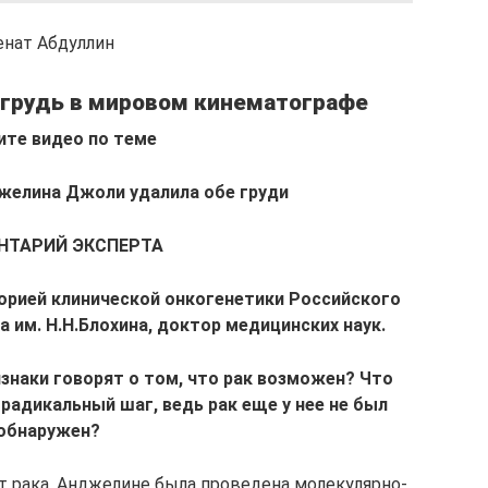
енат Абдуллин
грудь в мировом кинематографе
те видео по теме
желина Джоли удалила обе груди
НТАРИЙ ЭКСПЕРТА
рией клинической онкогенетики Российского
 им. Н.Н.Блохина, доктор медицинских наук.
знаки говорят о том, что рак возможен? Что
радикальный шаг, ведь рак еще у нее не был
обнаружен?
от рака, Анджелине была проведена молекулярно-