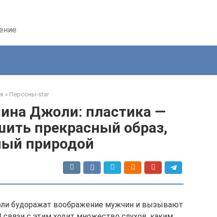
дение
я
»
Персоны-star
ина Джоли: пластика —
шить прекрасный образ,
ный природой
оли будоражат воображение мужчин и вызывают
В связи с этим ходит множество слухов, каким