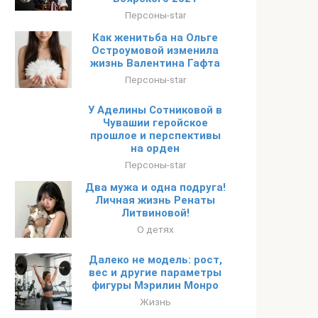
Персоны-star
Как женитьба на Ольге
Остроумовой изменила
жизнь Валентина Гафта
Персоны-star
У Аделины Сотниковой в
Чувашии геройское
прошлое и перспективы
на орден
Персоны-star
Два мужа и одна подруга!
Личная жизнь Ренаты
Литвиновой!
О детях
Далеко не модель: рост,
вес и другие параметры
фигуры Мэрилин Монро
Жизнь