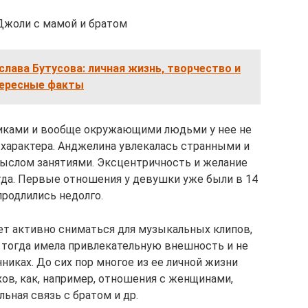
Джоли с мамой и братом
слава Бутусова: личная жизнь, творчество и
ересные факты
никами и вообще окружающими людьми у нее не
 характера. Анджелина увлекалась странными и
ыслом занятиями. Эксцентричность и желание
гда. Первые отношения у девушки уже были в 14
 продлились недолго.
ает активно сниматься для музыкальных клипов,
 тогда имела привлекательную внешность и не
иках. До сих пор многое из ее личной жизни
хов, как, например, отношения с женщинами,
ьная связь с братом и др.