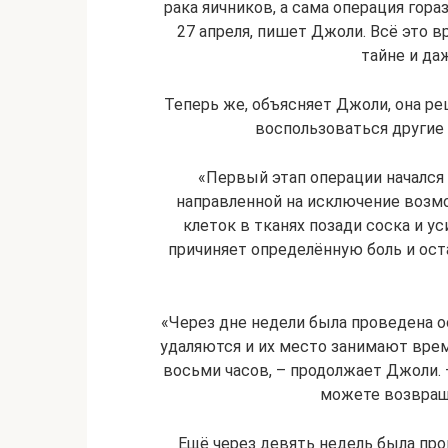
рака яичников, а сама операция гор
27 апреля, пишет Джоли. Всё это 
тайне и да
Теперь же, объясняет Джоли, она р
воспользоваться други
«Первый этап операции начался 
направленной на исключение возм
клеток в тканях позади соска и у
причиняет определённую боль и ост
«Через дне недели была проведена о
удаляются и их место занимают вре
восьми часов, – продолжает Джоли. 
можете возвращ
Ещё через девять недель была пр