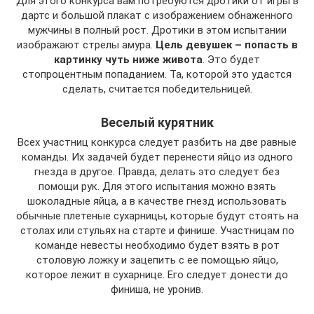
Для этого конкурса вам потребуются дротики от игры в
дартс и большой плакат с изображением обнаженного
мужчины в полный рост. Дротики в этом испытании
изображают стрелы амура.
Цель девушек – попасть в
картинку чуть ниже живота
. Это будет
стопроцентным попаданием. Та, которой это удастся
сделать, считается победительницей.
Веселый курятник
Всех участниц конкурса следует разбить на две равные
команды. Их задачей будет перенести яйцо из одного
гнезда в другое. Правда, делать это следует без
помощи рук. Для этого испытания можно взять
шоколадные яйца, а в качестве гнезд использовать
обычные плетеные сухарницы, которые будут стоять на
столах или стульях на старте и финише. Участницам по
команде невесты необходимо будет взять в рот
столовую ложку и зацепить с ее помощью яйцо,
которое лежит в сухарнице. Его следует донести до
финиша, не уронив.