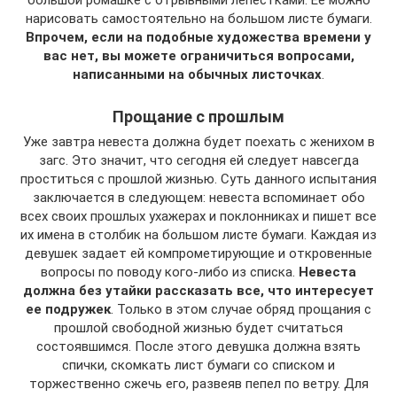
большой ромашке с отрывными лепестками. Ее можно
нарисовать самостоятельно на большом листе бумаги.
Впрочем, если на подобные художества времени у
вас нет, вы можете ограничиться вопросами,
написанными на обычных листочках
.
Прощание с прошлым
Уже завтра невеста должна будет поехать с женихом в
загс. Это значит, что сегодня ей следует навсегда
проститься с прошлой жизнью. Суть данного испытания
заключается в следующем: невеста вспоминает обо
всех своих прошлых ухажерах и поклонниках и пишет все
их имена в столбик на большом листе бумаги. Каждая из
девушек задает ей компрометирующие и откровенные
вопросы по поводу кого-либо из списка.
Невеста
должна без утайки рассказать все, что интересует
ее подружек
. Только в этом случае обряд прощания с
прошлой свободной жизнью будет считаться
состоявшимся. После этого девушка должна взять
спички, скомкать лист бумаги со списком и
торжественно сжечь его, развеяв пепел по ветру. Для