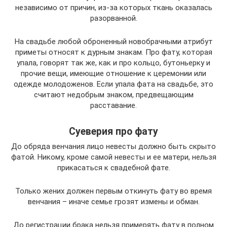
независимо от причин, из-за которых ткань оказалась
разорванной.
На свадьбе любой оброненный новобрачными атрибут
приметы относят к дурным знакам. Про фату, которая
упала, говорят так же, как и про кольцо, бутоньерку и
прочие вещи, имеющие отношение к церемонии или
одежде молодоженов. Если упала фата на свадьбе, это
считают недобрым знаком, предвещающим
расставание.
Суеверия про фату
До обряда венчания лицо невесты должно быть скрыто
фатой. Никому, кроме самой невесты и ее матери, нельзя
прикасаться к свадебной фате.
Только жених должен первым откинуть фату во время
венчания – иначе семье грозят измены и обман.
До регистрации брака нельзя примерять фату в полном