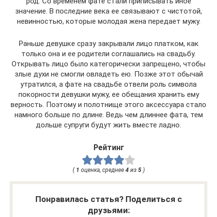
род. Со временем фате стали приписывать иное
значение. В последние века ее связывают с чистотой,
невинностью, которые молодая жена передает мужу.
Раньше девушке сразу закрывали лицо платком, как
только она и ее родители соглашались на свадьбу.
Открывать лицо было категорически запрещено, чтобы
злые духи не смогли овладеть ею. Позже этот обычай
утратился, а фате на свадьбе отвели роль символа
покорности девушки мужу, ее обещания хранить ему
верность. Поэтому и полотнище этого аксессуара стало
намного больше по длине. Ведь чем длиннее фата, тем
дольше супруги будут жить вместе ладно.
Рейтинг
(
1
оценка, среднее
4
из
5
)
Понравилась статья? Поделиться с
друзьями: