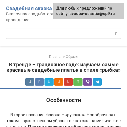
Перейти
Свадебная сказка
Для любых предложений по
к
Сказочная свадьба: организация и
сайту: svadba-ossetia@cp9.ru
контенту
проведение
Поиск:
Главная
»
Образы
В тренде – грациозное годе: изучаем самые
красивые свадебные платья в стиле «рыбка»
Особенности
Второе название фасона – «русалка». Новобрачная в
таком торжественном убранстве похожа на мифическое
существо.
Платье сексуально облегает грудь, талию