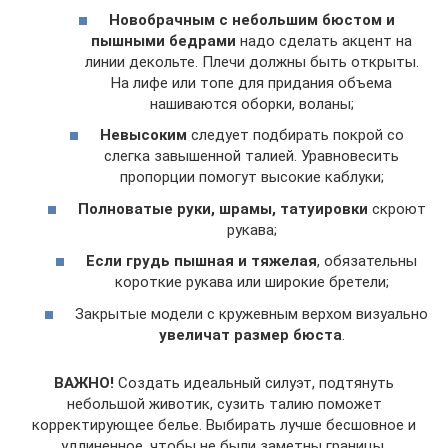
Новобрачным с небольшим бюстом и
пышными бедрами
надо сделать акцент на
линии декольте. Плечи должны быть открыты.
На лифе или топе для придания объема
нашиваются оборки, воланы;
Невысоким
следует подбирать покрой со
слегка завышенной талией. Уравновесить
пропорции помогут высокие каблуки;
Полноватые руки, шрамы, татуировки
скроют
рукава;
Если грудь пышная и тяжелая
, обязательны
короткие рукава или широкие бретели;
Закрытые модели с кружевным верхом визуально
увеличат размер бюста
.
ВАЖНО!
Создать идеальный силуэт, подтянуть
небольшой животик, сузить талию поможет
корректирующее белье. Выбирать лучше бесшовное и
удлиненное, чтобы не были заметны границы.