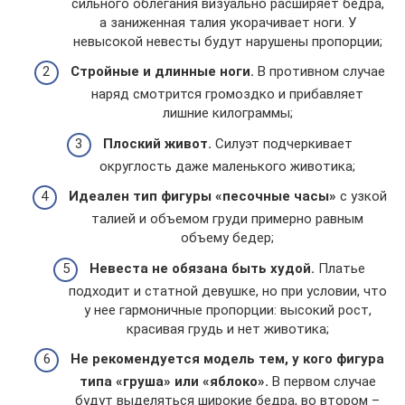
сильного облегания визуально расширяет бедра,
а заниженная талия укорачивает ноги. У
невысокой невесты будут нарушены пропорции;
Стройные и длинные ноги.
В противном случае
наряд смотрится громоздко и прибавляет
лишние килограммы;
Плоский живот.
Силуэт подчеркивает
округлость даже маленького животика;
Идеален тип фигуры «песочные часы»
с узкой
талией и объемом груди примерно равным
объему бедер;
Невеста не обязана быть худой.
Платье
подходит и статной девушке, но при условии, что
у нее гармоничные пропорции: высокий рост,
красивая грудь и нет животика;
Не рекомендуется модель тем, у кого фигура
типа «груша» или «яблоко».
В первом случае
будут выделяться широкие бедра, во втором –