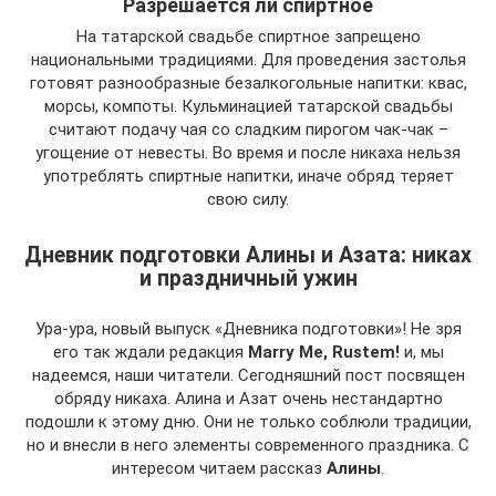
Разрешается ли спиртное
На татарской свадьбе спиртное запрещено
национальными традициями. Для проведения застолья
готовят разнообразные безалкогольные напитки: квас,
морсы, компоты. Кульминацией татарской свадьбы
считают подачу чая со сладким пирогом чак-чак –
угощение от невесты. Во время и после никаха нельзя
употреблять спиртные напитки, иначе обряд теряет
свою силу.
Дневник подготовки Алины и Азата: никах
и праздничный ужин
Ура-ура, новый выпуск «Дневника подготовки»! Не зря
его так ждали редакция
Marry Me,
Rustem!
и, мы
надеемся, наши читатели. Сегодняшний пост посвящен
обряду никаха. Алина и Азат очень нестандартно
подошли к этому дню. Они не только соблюли традиции,
но и внесли в него элементы современного праздника. С
интересом читаем рассказ
Алины
.