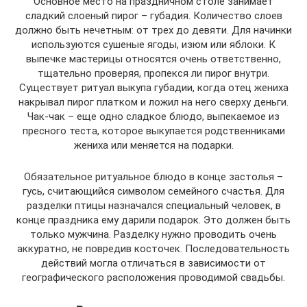
Основное место на праздничном столе занимает
сладкий слоеный пирог – губадия. Количество слоев
должно быть нечетным: от трех до девяти. Для начинки
используются сушеные ягоды, изюм или яблоки. К
выпечке мастерицы относятся очень ответственно,
тщательно проверяя, пропекся ли пирог внутри.
Существует ритуал выкупа губадии, когда отец жениха
накрывал пирог платком и ложил на него сверху деньги.
Чак-чак – еще одно сладкое блюдо, выпекаемое из
пресного теста, которое выкупается родственниками
жениха или меняется на подарки.
Обязательное ритуальное блюдо в конце застолья –
гусь, считающийся символом семейного счастья. Для
разделки птицы назначался специальный человек, в
конце праздника ему дарили подарок. Это должен быть
только мужчина. Разделку нужно проводить очень
аккуратно, не повредив косточек. Последовательность
действий могла отличаться в зависимости от
географического расположения проводимой свадьбы.