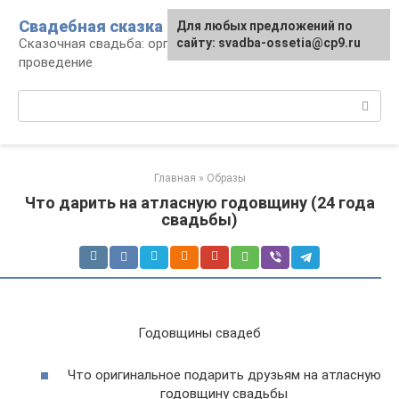
Перейти
Свадебная сказка
Для любых предложений по
к
Сказочная свадьба: организация и
сайту: svadba-ossetia@cp9.ru
контенту
проведение
Поиск:
Главная
»
Образы
Что дарить на атласную годовщину (24 года
свадьбы)
Годовщины свадеб
Что оригинальное подарить друзьям на атласную
годовщину свадьбы