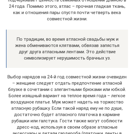
подчеркивает ценность семейных отношений длиною в
24 года. Помимо этого, атлас – прочная гладкая ткань,
как и отношения пары спустя почти четверть века
совместной жизни.
По традиции, во время атласной свадьбы муж и
жена обмениваются клятвами, обвязав запястья
друг друга атласными лентами. Это действие
символизирует нерушимость брачных уз.
Выбор нарядов на 24-й год совместной жизни очевиден
– женщине следует отдать предпочтение атласной
блузке в сочетании с элегантными брюками или юбкой.
Более изящный вариант на теплое время года – легкое
воздушное платье. Муж может надеть на торжество
атласную рубашку. Если такой наряд ему не по душе,
достаточно будет атласного платочка в кармане
рубашки или галстука. Гости также могут соблюсти
дресс-код, используя в своем образе атласные
аксессуары и детали гардероба (платочки, ленты в