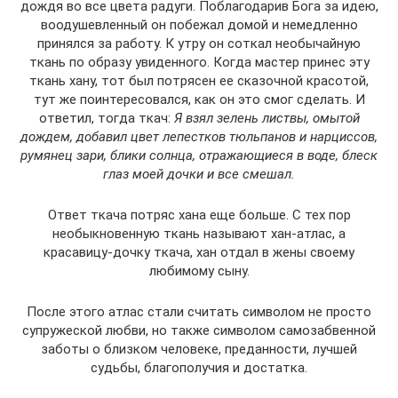
дождя во все цвета радуги. Поблагодарив Бога за идею,
воодушевленный он побежал домой и немедленно
принялся за работу. К утру он соткал необычайную
ткань по образу увиденного. Когда мастер принес эту
ткань хану, тот был потрясен ее сказочной красотой,
тут же поинтересовался, как он это смог сделать. И
ответил, тогда ткач:
Я взял зелень листвы, омытой
дождем, добавил цвет лепестков тюльпанов и нарциссов,
румянец зари, блики солнца, отражающиеся в воде, блеск
глаз моей дочки и все смешал.
Ответ ткача потряс хана еще больше. С тех пор
необыкновенную ткань называют хан-атлас, а
красавицу-дочку ткача, хан отдал в жены своему
любимому сыну.
После этого атлас стали считать символом не просто
супружеской любви, но также символом самозабвенной
заботы о близком человеке, преданности, лучшей
судьбы, благополучия и достатка.