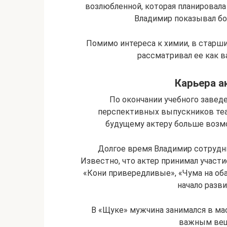
возлюбленной, которая планировала
Владимир показывал бо
Помимо интереса к химии, в старш
рассматривал ее как 
Карьера а
По окончании учебного завед
перспективных выпускников теа
будущему актеру больше возм
Долгое время Владимир сотрудн
Известно, что актер принимал участ
«Кони привередливые», «Чума на оба
начало разви
В «Щуке» мужчина занимался в мас
важным вещ