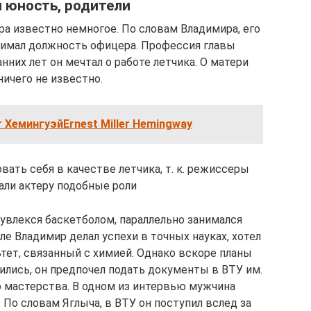
 юность, родители
ра известно немногое. По словам Владимира, его
нимал должность офицера. Профессия главы
анних лет он мечтал о работе летчика. О матери
ничего не известно.
 ХемингуэйErnest Miller Hemingway
ать себя в качестве летчика, т. к. режиссеры
али актеру подобные роли
увлекся баскетболом, параллельно занимался
е Владимир делал успехи в точных науках, хотел
тет, связанный с химией. Однако вскоре планы
ились, он предпочел подать документы в ВТУ им.
о мастерства. В одном из интервью мужчина
 По словам Яглыча, в ВТУ он поступил вслед за