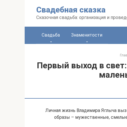
Перейти
Свадебная сказка
к
контенту
Сказочная свадьба: организация и прове
Свадьба
Знаменитости
Гла
Первый выход в свет
мален
Личная жизнь Владимира Яглыча выз
образы – мужественные, смелые