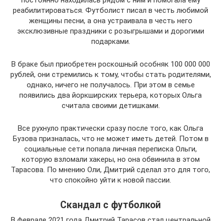
постоянно находилась рядом с ним и помогала ему
реабилитироваться. Футболист писал в честь любимой
женщины песни, а она устраивала в честь него
эксклюзивные праздники с розыгрышами и дорогими
подарками.
В браке был приобретен роскошный особняк 100 000 000
рублей, они стремились к тому, чтобы стать родителями,
однако, ничего не получалось. При этом в семье
появились два йоркширских терьера, которых Ольга
считала своими детишками.
Все рухнуло практически сразу после того, как Ольга
Бузова призналась, что не может иметь детей. Потом в
социальные сети попала личная переписка Ольги,
которую взломали хакеры, но она обвинила в этом
Тарасова. По мнению Оли, Дмитрий сделал это для того,
что спокойно уйти к новой пассии.
Скандал с футболкой
В феврале 2021 года Дмитрий Тарасов стал центральной