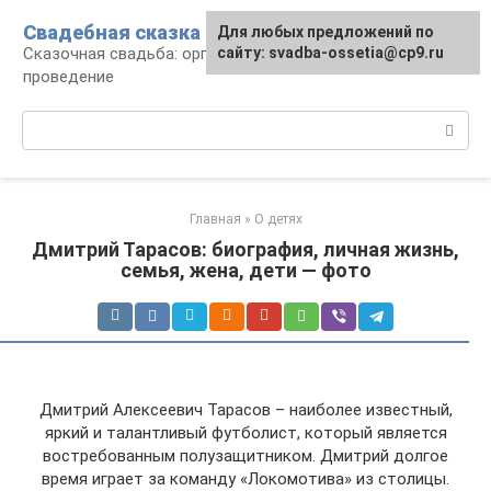
Перейти
Свадебная сказка
Для любых предложений по
к
Сказочная свадьба: организация и
сайту: svadba-ossetia@cp9.ru
контенту
проведение
Поиск:
Главная
»
О детях
Дмитрий Тарасов: биография, личная жизнь,
семья, жена, дети — фото
Дмитрий Алексеевич Тарасов – наиболее известный,
яркий и талантливый футболист, который является
востребованным полузащитником. Дмитрий долгое
время играет за команду «Локомотива» из столицы.