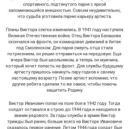
спортивного, подтянутого парня с яркой
запоминающейся внешностью. Совсем неудивительно,
что судьба уготовила парню карьеру артиста.
Планы Виктора слегка изменились. В 1941 году наступила
Великая Отечественная война. Отец Виктора Балашова
скончался на фронте, он командовал дивизией в битве
под Смоленском. Для парня смерть отца стала
потрясением, он решил отправиться на передовую. Еще
вчера Виктор был школьником, а теперь он мужчина,
который хочет попасть на фронт. Для службы будущему
артисту пришлось накинуть пару годков к своему
настоящему возрасту. Позже артист вспомнил, что
другие ребята сделали то же самое, чтобы помочь
защитить Родину.
Виктор Иванович попал на поле боя в 1942 году. Тогда
солдат оставался в строю до 1944 года и находился в
звании рядового. За годы службы в армии Виктор
трижды был ранен, больше всего на Викторе Ивановиче
сказалось первое ранение. Летом 1944 года солдат был