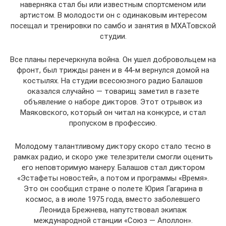
наверняка стал бы или известным спортсменом или
артистом. В молодости он с одинаковым интересом
посещал и тренировки по самбо и занятия в МХАТовской
студии.
Все планы перечеркнула война. Он ушел добровольцем на
фронт, был трижды ранен и в 44-м вернулся домой на
костылях. На студии всесоюзного радио Балашов
оказался случайно — товарищ заметил в газете
объявление о наборе дикторов. Этот отрывок из
Маяковского, который он читал на конкурсе, и стал
пропуском в профессию.
Молодому талантливому диктору скоро стало тесно в
рамках радио, и скоро уже телезрители смогли оценить
его неповторимую манеру. Балашов стал диктором
«Эстафеты новостей», а потом и программы «Время».
Это он сообщил стране о полете Юрия Гагарина в
космос, а в июле 1975 года, вместо заболевшего
Леонида Брежнева, напутствовал экипаж
международной станции «Союз — Аполлон».