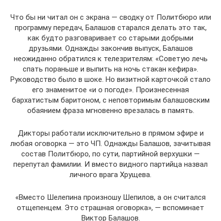
Что бы ни читал он с экрана — сводку от Политбюро или
программу передач, Балашов старался делать это так,
как будто разговаривает со старыми добрыми
друзьями. Однажды закончив выпуск, Балашов
неожиданно обратился к телезрителям: «Советую лечь
спать пораньше и выпить на ночь стакан кефира».
Руководство было в шоке. Но визитной карточкой стало
его знаменитое «и о погоде». Произнесенная
бархатистым баритоном, с неповторимым балашовским
обаянием фраза мгновенно врезалась в память.
Дикторы работали исключительно в прямом эфире и
любая оговорка — это ЧП. Однажды Балашов, зачитывая
состав Политбюро, по сути, партийной верхушки —
перепутал фамилии. И вместо видного партийца назвал
личного врага Хрущева.
«Вместо Шелепина произношу Шепилов, а он считался
отщепенцем. Это страшная оговорка», — вспоминает
Виктор Балашов.