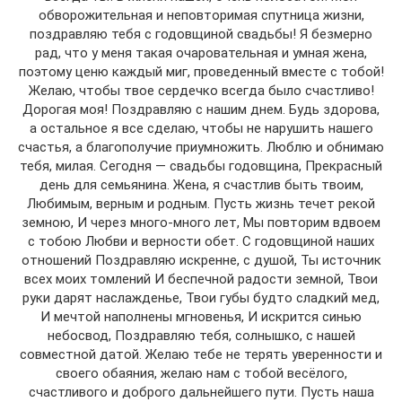
обворожительная и неповторимая спутница жизни,
поздравляю тебя с годовщиной свадьбы! Я безмерно
рад, что у меня такая очаровательная и умная жена,
поэтому ценю каждый миг, проведенный вместе с тобой!
Желаю, чтобы твое сердечко всегда было счастливо!
Дорогая моя! Поздравляю с нашим днем. Будь здорова,
а остальное я все сделаю, чтобы не нарушить нашего
счастья, а благополучие приумножить. Люблю и обнимаю
тебя, милая. Сегодня — свадьбы годовщина, Прекрасный
день для семьянина. Жена, я счастлив быть твоим,
Любимым, верным и родным. Пусть жизнь течет рекой
земною, И через много-много лет, Мы повторим вдвоем
с тобою Любви и верности обет. С годовщиной наших
отношений Поздравляю искренне, с душой, Ты источник
всех моих томлений И беспечной радости земной, Твои
руки дарят наслажденье, Твои губы будто сладкий мед,
И мечтой наполнены мгновенья, И искрится синью
небосвод, Поздравляю тебя, солнышко, с нашей
совместной датой. Желаю тебе не терять уверенности и
своего обаяния, желаю нам с тобой весёлого,
счастливого и доброго дальнейшего пути. Пусть наша