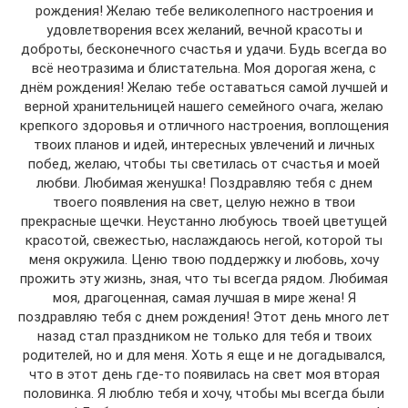
рождения! Желаю тебе великолепного настроения и
удовлетворения всех желаний, вечной красоты и
доброты, бесконечного счастья и удачи. Будь всегда во
всё неотразима и блистательна. Моя дорогая жена, с
днём рождения! Желаю тебе оставаться самой лучшей и
верной хранительницей нашего семейного очага, желаю
крепкого здоровья и отличного настроения, воплощения
твоих планов и идей, интересных увлечений и личных
побед, желаю, чтобы ты светилась от счастья и моей
любви. Любимая женушка! Поздравляю тебя с днем
твоего появления на свет, целую нежно в твои
прекрасные щечки. Неустанно любуюсь твоей цветущей
красотой, свежестью, наслаждаюсь негой, которой ты
меня окружила. Ценю твою поддержку и любовь, хочу
прожить эту жизнь, зная, что ты всегда рядом. Любимая
моя, драгоценная, самая лучшая в мире жена! Я
поздравляю тебя с днем рождения! Этот день много лет
назад стал праздником не только для тебя и твоих
родителей, но и для меня. Хоть я еще и не догадывался,
что в этот день где-то появилась на свет моя вторая
половинка. Я люблю тебя и хочу, чтобы мы всегда были