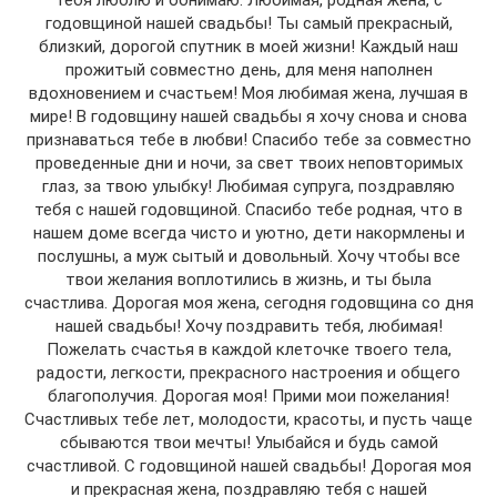
тебя люблю и обнимаю. Любимая, родная жена, с
годовщиной нашей свадьбы! Ты самый прекрасный,
близкий, дорогой спутник в моей жизни! Каждый наш
прожитый совместно день, для меня наполнен
вдохновением и счастьем! Моя любимая жена, лучшая в
мире! В годовщину нашей свадьбы я хочу снова и снова
признаваться тебе в любви! Спасибо тебе за совместно
проведенные дни и ночи, за свет твоих неповторимых
глаз, за твою улыбку! Любимая супруга, поздравляю
тебя с нашей годовщиной. Спасибо тебе родная, что в
нашем доме всегда чисто и уютно, дети накормлены и
послушны, а муж сытый и довольный. Хочу чтобы все
твои желания воплотились в жизнь, и ты была
счастлива. Дорогая моя жена, сегодня годовщина со дня
нашей свадьбы! Хочу поздравить тебя, любимая!
Пожелать счастья в каждой клеточке твоего тела,
радости, легкости, прекрасного настроения и общего
благополучия. Дорогая моя! Прими мои пожелания!
Счастливых тебе лет, молодости, красоты, и пусть чаще
сбываются твои мечты! Улыбайся и будь самой
счастливой. С годовщиной нашей свадьбы! Дорогая моя
и прекрасная жена, поздравляю тебя с нашей