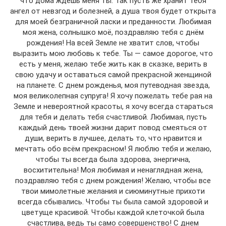
что дома ждешь меня ты. Так пусть же хранит тебя
ангел от невзгод и болезней, а душа твоя будет открыта
для моей безграничной ласки и преданности. Любимая
моя жена, солнышко моё, поздравляю тебя с днём
рождения! На всей Земле не хватит слов, чтобы
выразить мою любовь к тебе. Ты — самое дорогое, что
есть у меня, желаю тебе жить как в сказке, верить в
свою удачу и оставаться самой прекрасной женщиной
на планете. С днем рожденья, моя путеводная звезда,
моя великолепная супруга! Я хочу пожелать тебе рая на
Земле и невероятной красоты, я хочу всегда стараться
для тебя и делать тебя счастливой. Любимая, пусть
каждый день твоей жизни дарит повод смеяться от
души, верить в лучшее, делать то, что нравится и
мечтать обо всём прекрасном! Я люблю тебя и желаю,
чтобы ты всегда была здорова, энергична,
восхитительна! Моя любимая и ненаглядная жена,
поздравляю тебя с днем рождения! Желаю, чтобы все
твои мимолетные желания и сиюминутные прихоти
всегда сбывались. Чтобы ты была самой здоровой и
цветуще красивой. Чтобы каждой клеточкой была
счастлива, ведь ты само совершенство! С днем