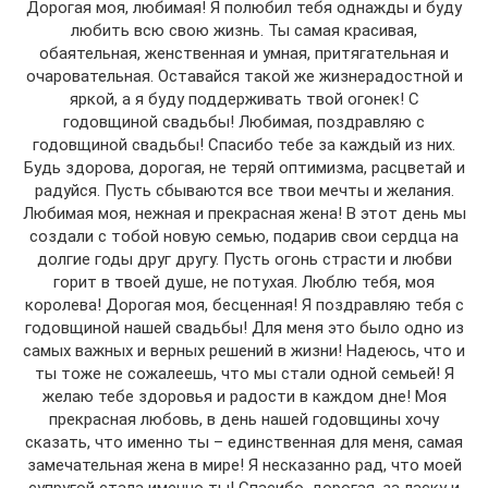
Дорогая моя, любимая! Я полюбил тебя однажды и буду
любить всю свою жизнь. Ты самая красивая,
обаятельная, женственная и умная, притягательная и
очаровательная. Оставайся такой же жизнерадостной и
яркой, а я буду поддерживать твой огонек! С
годовщиной свадьбы! Любимая, поздравляю с
годовщиной свадьбы! Спасибо тебе за каждый из них.
Будь здорова, дорогая, не теряй оптимизма, расцветай и
радуйся. Пусть сбываются все твои мечты и желания.
Любимая моя, нежная и прекрасная жена! В этот день мы
создали с тобой новую семью, подарив свои сердца на
долгие годы друг другу. Пусть огонь страсти и любви
горит в твоей душе, не потухая. Люблю тебя, моя
королева! Дорогая моя, бесценная! Я поздравляю тебя с
годовщиной нашей свадьбы! Для меня это было одно из
самых важных и верных решений в жизни! Надеюсь, что и
ты тоже не сожалеешь, что мы стали одной семьей! Я
желаю тебе здоровья и радости в каждом дне! Моя
прекрасная любовь, в день нашей годовщины хочу
сказать, что именно ты – единственная для меня, самая
замечательная жена в мире! Я несказанно рад, что моей