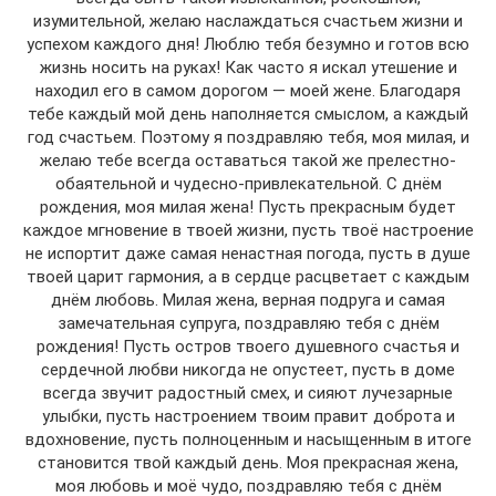
изумительной, желаю наслаждаться счастьем жизни и
успехом каждого дня! Люблю тебя безумно и готов всю
жизнь носить на руках! Как часто я искал утешение и
находил его в самом дорогом — моей жене. Благодаря
тебе каждый мой день наполняется смыслом, а каждый
год счастьем. Поэтому я поздравляю тебя, моя милая, и
желаю тебе всегда оставаться такой же прелестно-
обаятельной и чудесно-привлекательной. С днём
рождения, моя милая жена! Пусть прекрасным будет
каждое мгновение в твоей жизни, пусть твоё настроение
не испортит даже самая ненастная погода, пусть в душе
твоей царит гармония, а в сердце расцветает с каждым
днём любовь. Милая жена, верная подруга и самая
замечательная супруга, поздравляю тебя с днём
рождения! Пусть остров твоего душевного счастья и
сердечной любви никогда не опустеет, пусть в доме
всегда звучит радостный смех, и сияют лучезарные
улыбки, пусть настроением твоим правит доброта и
вдохновение, пусть полноценным и насыщенным в итоге
становится твой каждый день. Моя прекрасная жена,
моя любовь и моё чудо, поздравляю тебя с днём