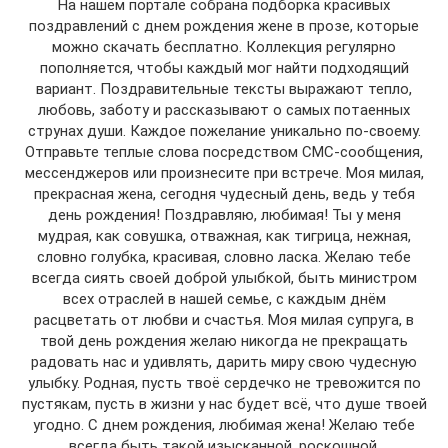
На нашем портале собрана подборка красивых
поздравлений с днем рождения жене в прозе, которые
можно скачать бесплатно. Коллекция регулярно
пополняется, чтобы каждый мог найти подходящий
вариант. Поздравительные тексты выражают тепло,
любовь, заботу и рассказывают о самых потаенных
струнах души. Каждое пожелание уникально по-своему.
Отправьте теплые слова посредством СМС-сообщения,
мессенджеров или произнесите при встрече. Моя милая,
прекрасная жена, сегодня чудесный день, ведь у тебя
день рождения! Поздравляю, любимая! Ты у меня
мудрая, как совушка, отважная, как тигрица, нежная,
словно голубка, красивая, словно ласка. Желаю тебе
всегда сиять своей доброй улыбкой, быть министром
всех отраслей в нашей семье, с каждым днём
расцветать от любви и счастья. Моя милая супруга, в
твой день рождения желаю никогда не прекращать
радовать нас и удивлять, дарить миру свою чудесную
улыбку. Родная, пусть твоё сердечко не тревожится по
пустякам, пусть в жизни у нас будет всё, что душе твоей
угодно. С днем рождения, любимая жена! Желаю тебе
всегда быть такой изысканной, роскошной,