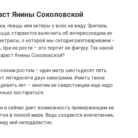
раст Янины Соколовской
, певцы или актеры у всех на виду. Зрители,
ацци, стараются выяснить об интересующем их
актрисы, о которой мы сегодня разговариваем –
, при ее росте – это портит ее фигуру. Так какой
возраст Янины Соколовской?
ысоким ростом – один метр шестьдесят пять
ет пятидесяти двух килограмм. Иметь такое
 девять лет – многим ее сверстницам еще надо
нько постараться.
ти и сейчас дает возможность приверженцам ее
тки в полной мере. Ведь создается впечатление,
над ней неподвластно.