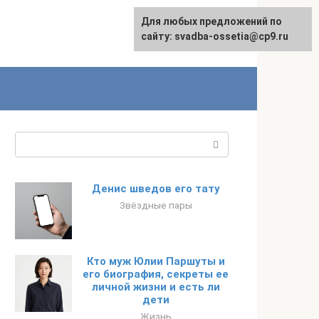
Для любых предложений по
сайту: svadba-ossetia@cp9.ru
Поиск:
Денис шведов его тату
Звёздные пары
Кто муж Юлии Паршуты и
его биография, секреты ее
личной жизни и есть ли
дети
Жизнь