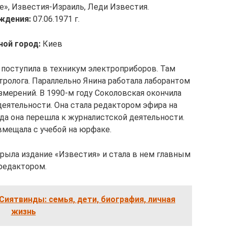
е», Известия-Израиль, Леди Известия.
ждения:
07.06.1971 г.
ной город:
Киев
поступила в техникум электроприборов. Там
ролога. Параллельно Янина работала лаборантом
змерений. В 1990-м году Соколовская окончила
деятельности. Она стала редактором эфира на
ода она перешла к журналистской деятельности.
вмещала с учебой на юрфаке.
крыла издание «Известия» и стала в нем главным
редактором.
Сиятвинды: семья, дети, биография, личная
жизнь