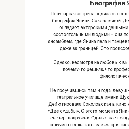
Биография 
Популярная актриса родилась осень
биография Янины Соколовской. Дев
обладает актерскими данными.
состоятельными людьми – она пос
ансамблем, где Янина пела и танцева
даже за границей. Это происход
Однако, несмотря на любовь к выс
почему-то решила, что профес
филологическ
Не проучившись там и года, девуш
театральное училище имени Щуки
Дебютировала Соколовская в кино 
«Две судьбы». С этого момента Янин
сестер, подружек. Однако настоящу
получила после того, как ее пригла