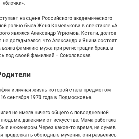
яблочки».
ступает на сцене Российского академического
ной ролью была Женя Комелькова в спектакле «А
рого являлся Александр Угрюмов. Кстати, долгое
е не догадывался, что Александр и Янина состоят
га взяла фамилию мужа при регистрации брака, в
сь под своей фамилией – Соколовская.
Родители
афия и личная жизнь которой стала предметом
 16 сентября 1978 года в Подмосковье.
илия не имела ничего общего с повседневной
 людьми, далекими от искусства. Мама работала
был инженером. Через какое-то время, не сумев
ая продолжать обоюдные мучения, они развелись.