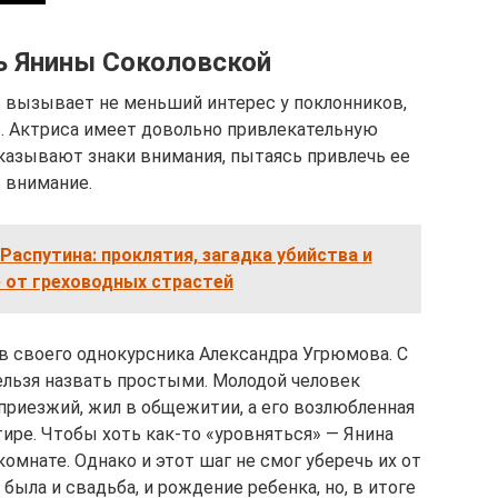
ь Янины Соколовской
 вызывает не меньший интерес у поклонников,
ь. Актриса имеет довольно привлекательную
оказывают знаки внимания, пытаясь привлечь ее
внимание.
Распутина: проклятия, загадка убийства и
 от греховодных страстей
в своего однокурсника Александра Угрюмова. С
ельзя назвать простыми. Молодой человек
к приезжий, жил в общежитии, а его возлюбленная
ире. Чтобы хоть как-то «уровняться» — Янина
омнате. Однако и этот шаг не смог уберечь их от
ыла и свадьба, и рождение ребенка, но, в итоге