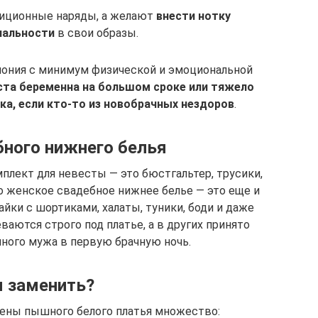
диционные наряды, а желают
внести нотку
нальности
в свои образы.
мония с минимум физической и эмоциональной
ста беременна на большом сроке или тяжело
а, если кто-то из новобрачных нездоров
.
ного нижнего белья
плект для невесты — это бюстгальтер, трусики,
что женское свадебное нижнее белье — это еще и
йки с шортиками, халаты, туники, боди и даже
ваются строго под платье, а в других принято
ного мужа в первую брачную ночь.
 заменить?
ены пышного белого платья множество: