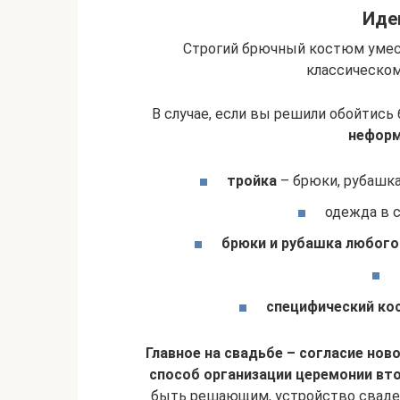
Иде
Строгий брючный костюм умест
классическом
В случае, если вы решили обойтись
неформ
тройка
– брюки, рубашка
одежда в 
брюки и рубашка любого
специфический к
Главное на свадьбе – согласие но
способ организации церемонии вт
быть решающим, устройство сваде