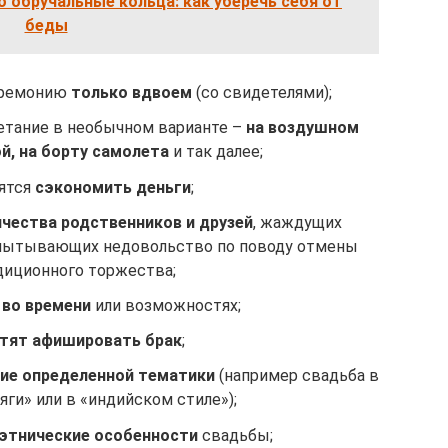
 обручальные кольца: как уберечь себя от
беды
еремонию
только вдвоем
(со свидетелями);
етание в необычном варианте –
на воздушном
й, на борту самолета
и так далее;
ятся
сэкономить деньги
;
чества родственников и друзей
, жаждущих
испытывающих недовольство по поводу отмены
диционного торжества;
 во времени
или возможностях;
отят афишировать брак
;
ие определенной тематики
(например свадьба в
яги» или в «индийском стиле»);
этнические особенности
свадьбы;