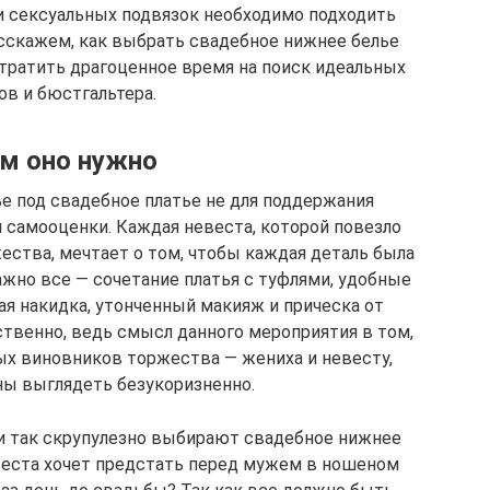
и сексуальных подвязок необходимо подходить
асскажем, как выбрать свадебное нижнее белье
 тратить драгоценное время на поиск идеальных
ов и бюстгальтера.
м оно нужно
е под свадебное платье не для поддержания
я самооценки. Каждая невеста, которой повезло
ества, мечтает о том, чтобы каждая деталь была
жно все — сочетание платья с туфлями, удобные
ая накидка, утонченный макияж и прическа от
ственно, ведь смысл данного мероприятия в том,
х виновников торжества — жениха и невесту,
ны выглядеть безукоризненно.
ки так скрупулезно выбирают свадебное нижнее
невеста хочет предстать перед мужем в ношеном