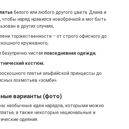
платье
белого или любого другого цвета. Длина и
, чтобы наряд нравился новобрачной и мог быть
ьзован в других случаях;
пени торжественности – от строго офисного до
скошного кружевного;
и безупречно чистая
повседневная одежда
;
этнический костюм
;
роскошного платья эльфийской принцессы до
сных лохмотьев «зомби».
ные варианты (фото)
ены необычные идеи нарядов, которыми можно
платье, а также некоторые национальные и
ические одеяния.