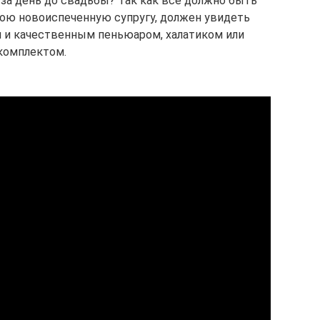
 за день до свадьбы? Так как все должно быть
свою новоиспеченную супругу, должен увидеть
 и качественным пеньюаром, халатиком или
комплектом.