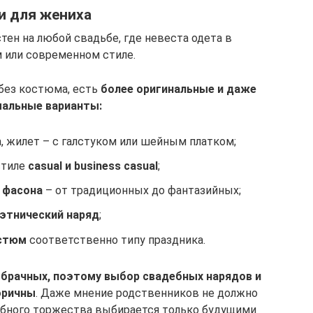
и для жениха
ен на любой свадьбе, где невеста одета в
 или современном стиле.
 без костюма, есть
более оригинальные и даже
альные варианты:
, жилет – с галстуком или шейным платком;
стиле
casual и business casual
;
 фасона
– от традиционных до фантазийных;
этнический наряд
;
остюм
соответственно типу праздника.
вобрачных, поэтому выбор свадебных нарядов и
оричны
. Даже мнение родственников не должно
бного торжества выбирается только будущими