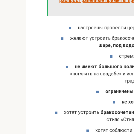
распространенные приметы про
настроены провести ц
желают устроить бракосоч
шаре, под водо
стрем
не имеют большого коли
«погулять на свадьбе» и 
тра
ограничены
не х
хотят устроить
бракосочетан
стиле «Стил
хотят соблюсти