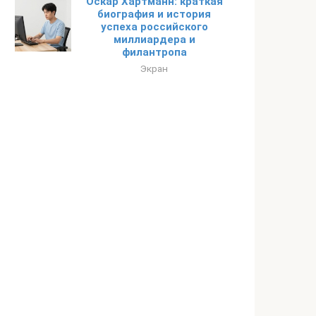
Оскар Хартманн: краткая
биография и история
успеха российского
миллиардера и
филантропа
Экран