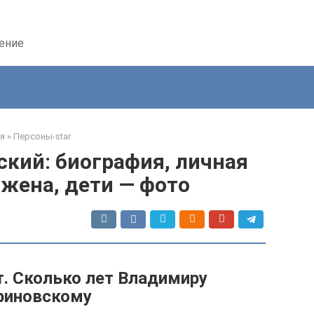
дение
я
»
Персоны-star
кий: биография, личная
 жена, дети — фото
ст. Сколько лет Владимиру
риновскому