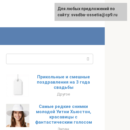
Для любых предложений по
сайту: svadba-ossetia@cp9.ru
Поиск:
Прикольные и смешные
поздравления на 3 года
свадьбы
Другое
Самые редкие снимки
молодой Уитни Хьюстон,
красавицы с
фантастическим голосом
Экран