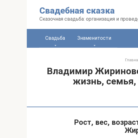
Перейти
Свадебная сказка
к
контенту
Сказочная свадьба: организация и прове
Свадьба
Знаменитости
Главна
Владимир Жириновс
жизнь, семья,
Рост, вес, возра
Жи