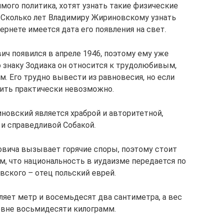
мого политика, хотят узнать такие физические
т. Сколько лет Владимиру Жириновскому узнать
ернете имеется дата его появления на свет.
ч появился в апреле 1946, поэтому ему уже
о знаку Зодиака он относится к трудолюбивым,
 Его трудно вывести из равновесия, но если
вить практически невозможно.
новский является храброй и авторитетной,
и справедливой Собакой.
вича вызывает горячие споры, поэтому стоит
ом, что национальность в иудаизме передается по
вского – отец польский еврей.
яет метр и восемьдесят два сантиметра, а вес
овне восьмидесяти килограмм.