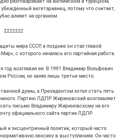
одно разговаривает на английском и турецком,
 убежденный вегетарианец, потому что считает,
убно влияет на организм.
2222222
ащиты мира СССР, а позднее он стал главой
ир», с которого началась его партийная работа.
я год возглавил ее. В 1991 Владимир Вольфович
м России, но занял лишь третье место.
ственной думы, а Президентом хотел стать пять
 немного. Партию ЛДПР Жириновский возглавляет
писать письмо Владимиру Жириновскому на его
почту официального сайта партии ЛДПР.
ый и эксцентричный политик, который часто
ненормативную лексику в выступлениях. Он часто