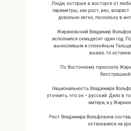
Люди, которые в восторге от люби
параметры, как рост, вес, возрас
довольно легко, поскольку в инт
Жириновский Владимир Вольфови
исполнился семьдесят один год. П
выносливым и спокойным Тельцам.
вывел, то остано
По Восточному гороскопу Жири
бесстрашной 
Национальность Владимира Вольфо
уточнить, что он – русский. Дело в т
матери, а у Жирино
Рост Владимира Вольфовича составл
остановился на ур