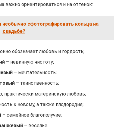
а важно ориентироваться и на оттенок:
 и необычно сфотографировать кольца на
свадьбе?
нно обозначает любовь и гордость;
ый
– невинную чистоту;
невый
– мечтательность;
товый
– таинственность;
, практически материнскую любовь;
ость к новому, а также плодородие;
й
– семейное благополучие;
ранжевый
– веселье.