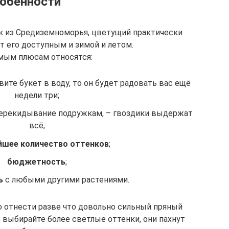
обенности
к из Средиземноморья, цветущий практически
ет его доступным и зимой и летом.
мым плюсам относятся:
вите букет в воду, то он будет радовать вас ещё
недели три;
 перекидывание подружкам, – гвоздики выдержат
всё;
йшее количество оттенков
;
бюджетность
;
ь
с любыми другими растениями.
 отнести разве что довольно сильный пряный
о выбирайте более светлые оттенки, они пахнут