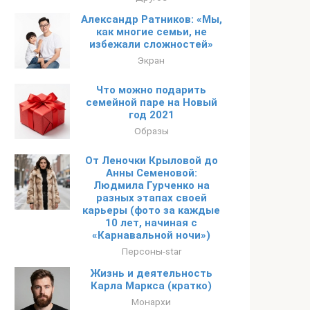
Александр Ратников: «Мы,
как многие семьи, не
избежали сложностей»
Экран
Что можно подарить
семейной паре на Новый
год 2021
Образы
От Леночки Крыловой до
Анны Семеновой:
Людмила Гурченко на
разных этапах своей
карьеры (фото за каждые
10 лет, начиная с
«Карнавальной ночи»)
Персоны-star
Жизнь и деятельность
Карла Маркса (кратко)
Монархи