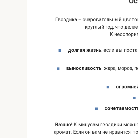
Ос
Гвоздика – очаровательный цвето
круглый год, что дела
К неоспори
долгая жизнь
: если вы поста
выносливость
: жара, мороз,
огромне
сочетаемост
Важно!
К минусам гвоздики можно
аромат. Если он вам не нравится, т