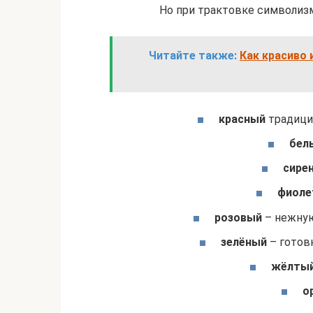
Но при трактовке символизм
Читайте также:
Как красиво
красный
традицио
бел
сире
фиоле
розовый
– нежную
зелёный
– готовн
жёлты
о