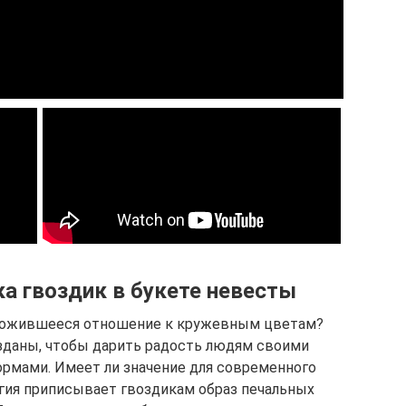
а гвоздик в букете невесты
сложившееся отношение к кружевным цветам?
озданы, чтобы дарить радость людям своими
рмами. Имеет ли значение для современного
огия приписывает гвоздикам образ печальных