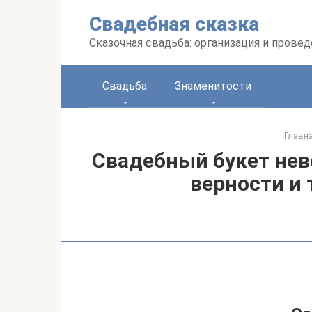
Перейти
Свадебная сказка
к
контенту
Сказочная свадьба: организация и прове
Свадьба
Знаменитости
Главн
Свадебный букет нев
верности и