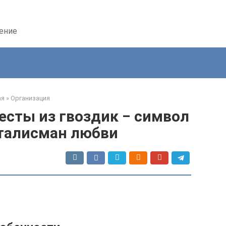
дение
ая
»
Организация
есты из гвоздик ‒ символ
 талисман любви