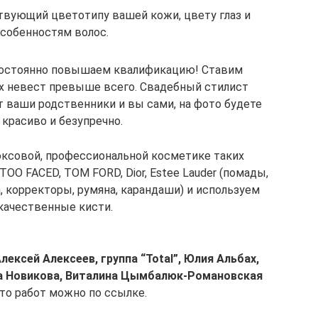
твующий цветотипу вашей кожи, цвету глаз и
собенностям волос.
остоянно повышаем квалификацию! Ставим
их невест превыше всего. Свадебный стилист
т ваши родственники и вы сами, на фото будете
красиво и безупречно.
юксовой, профессиональной косметике таких
 TOO FACED, TOM FORD, Dior, Estee Lauder (помады,
а, корректоры, румяна, карандаши) и используем
качественные кисти.
лексей Алексеев, группа “Total”, Юлия Альбах,
ара Новикова, Виталина Цымбалюк-Романовская
то работ можно по ссылке.