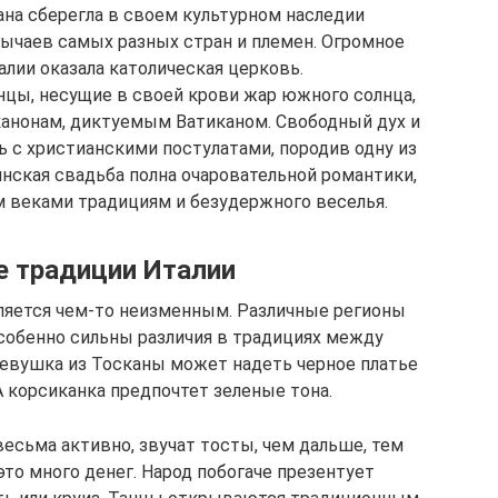
ана сберегла в своем культурном наследии
ычаев самых разных стран и племен. Огромное
алии оказала католическая церковь.
цы, несущие в своей крови жар южного солнца,
канонам, диктуемым Ватиканом. Свободный дух и
 с христианскими постулатами, породив одну из
нская свадьба полна очаровательной романтики,
 веками традициям и безудержного веселья.
 традиции Италии
вляется чем-то неизменным. Различные регионы
собенно сильны различия в традициях между
девушка из Тосканы может надеть черное платье
А корсиканка предпочтет зеленые тона.
есьма активно, звучат тосты, чем дальше, тем
то много денег. Народ побогаче презентует