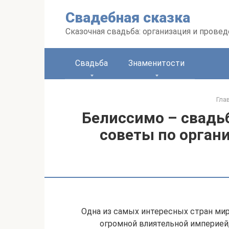
Перейти
Свадебная сказка
к
контенту
Сказочная свадьба: организация и прове
Свадьба
Знаменитости
Гла
Белиссимо – свадьб
советы по орган
Одна из самых интересных стран мира
огромной влиятельной империей,