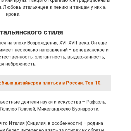
ь или круиз. Танцы открываются традиционным
 Любовь итальянцев к пению и танцам у них в
крови.
тальянского стиля
я на эпоху Возрождения, XVI-XVII века. Он еще
имеет несколько направлений – венецианское и
естественность, элегантность, выдержанность,
ая небрежность.
ебных дизайнеров платьев в России. Топ-10.
звестные деятели науки и искусства – Рафаэль,
 Галилео Галилей, Микеланджело Буонарроти.
что Италия (Сицилия, в особенности) – родина
у будет интересно взять за основу их образы.