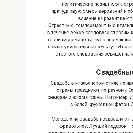
политические позиции, эта стр
причудливую смесь верований и об
влияние на развитие Ит
Страстные, темпераментные итальян
в течение веков следовали строгим 
героизм древних времен переплелись
самых удивительных культур. Италья
строгого следования освященным
Свадебные
Свадьба в итальянском стиле не я
страны празднуют по-разному. О
севером и югом страны. Например, 
с белой кружевной фатой. 
Молодых на свадьбе поздравляют в
фривольнее. Лучший подарок – э