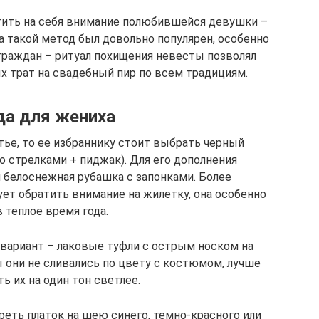
тить на себя внимание полюбившейся девушки –
ка такой метод был довольно популярен, особенно
граждан – ритуал похищения невесты позволял
 трат на свадебный пир по всем традициям.
а для жениха
тье, то ее избраннику стоит выбрать черный
 стрелками + пиджак). Для его дополнения
и белоснежная рубашка с запонками. Более
т обратить внимание на жилетку, она особенно
в теплое время года.
 вариант – лаковые туфли с острым носком на
ы они не сливались по цвету с костюмом, лучше
ь их на один тон светлее.
еть платок на шею синего, темно-красного или