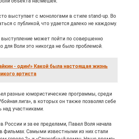
роли объекта насмешек.
то выступает с монологами в стиле stand-up. Во
ься с публикой, что удается далеко не каждому.
ях выступление может пойти по совершенно
 для Воли это никогда не было проблемой.
Райкин - один!» Какой была настоящая жизнь
ликого артиста
 вел разные юмористические программы, среди
бойная лига», в которых он также позволял себе
 над участниками.
 России и за ее пределами, Павел Воля начала
 в фильмах. Самыми известными из них стали
ом городе 2» и «Служебный роман. Наше время».