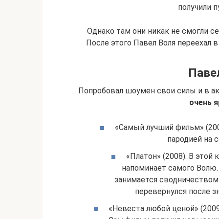
получили п
Однако там они никак не смогли се
После этого Павел Воля переехал в 
Павел
Попробовал шоумен свои силы и в а
очень я
«Самый лучший фильм» (200
пародией на 
«Платон» (2008). В этой 
напоминает самого Волю.
занимается сводничеством 
перевернулся после з
«Невеста любой ценой» (2009)