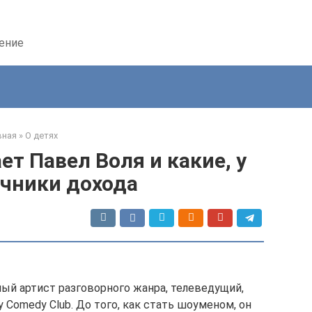
дение
вная
»
О детях
т Павел Воля и какие, у
очники дохода
ый артист разговорного жанра, телеведущий,
 Comedy Club. До того, как стать шоуменом, он