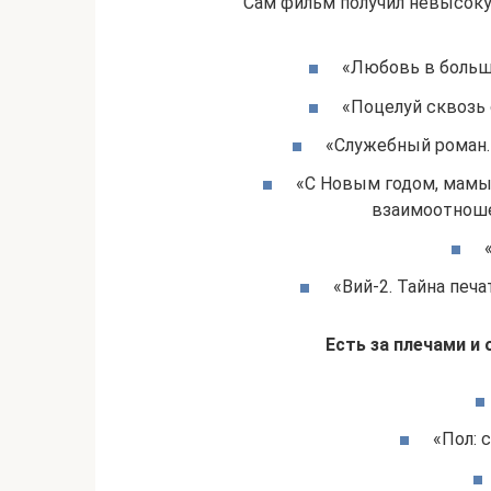
Сам фильм получил невысоку
«Любовь в большо
«Поцелуй сквозь 
«Служебный роман. 
«С Новым годом, мамы» 
взаимоотноше
«Вий-2. Тайна печа
Есть за плечами и
«Пол: 