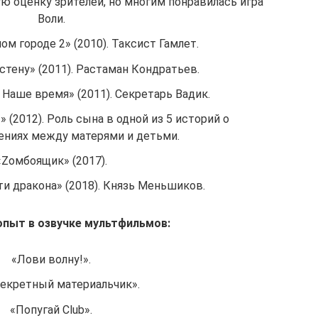
ю оценку зрителей, но многим понравилась игра
Воли.
м городе 2» (2010). Таксист Гамлет.
стену» (2011). Растаман Кондратьев.
Наше время» (2011). Секретарь Вадик.
(2012). Роль сына в одной из 5 историй о
ниях между матерями и детьми.
«Zомбоящик» (2017).
ти дракона» (2018). Князь Меньшиков.
 опыт в озвучке мультфильмов:
«Лови волну!».
секретный материальчик».
«Попугай Club».