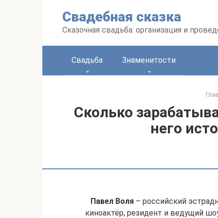
Перейти
Свадебная сказка
к
контенту
Сказочная свадьба: организация и прове
Свадьба
Знаменитости
Гла
Сколько зарабатывае
него ист
Павел Воля
– российский эстрадн
киноактёр, резидент и ведущий шоу