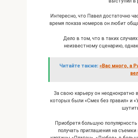
выступил в 
Интересно, что Павел достаточно час
время показа номеров он любит общат
Дело в том, что в таких случа
неизвестному сценарию, однако
Читайте также:
«Вас много, а 
ве
За свою карьеру он неоднократно
которых были «Смех без правил» и «У
шутить
Приобретя большую популярность в
получать приглашения на съемки
картины «Платон», «Любовь в больш