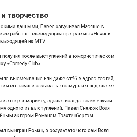
и творчество
ескими данными, Павел озвучивал Масяню в
также работал телеведущим программы «Ночной
 выходящей на MTV.
н получил после выступлений в юмористическом
оу «Comedy Club».
ыло высмеивание или даже стёб в адрес гостей,
этим его начали называть «гламурным подонком».
й отпор юмористу, однако иногда такие случаи
емя одного из выступлений, Павел Снежок Воля
ойным актером Романом Трахтенбергом.
л выигран Роман, в результате чего сам Воля